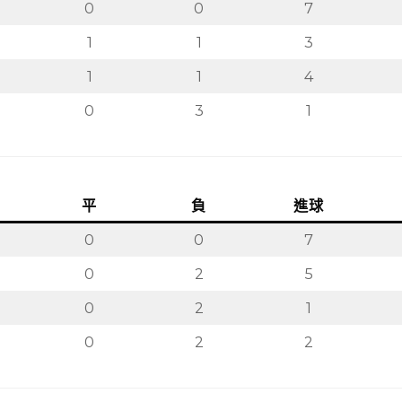
0
0
7
1
1
3
1
1
4
0
3
1
平
負
進球
0
0
7
0
2
5
0
2
1
0
2
2