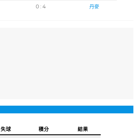
0 : 4
丹麥
失球
積分
結果