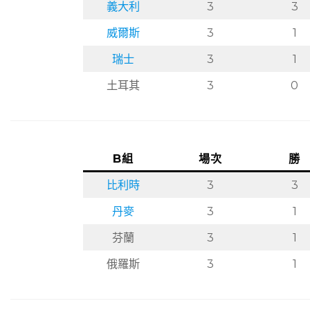
義大利
3
3
威爾斯
3
1
瑞士
3
1
土耳其
3
0
B組
場次
勝
比利時
3
3
丹麥
3
1
芬蘭
3
1
俄羅斯
3
1