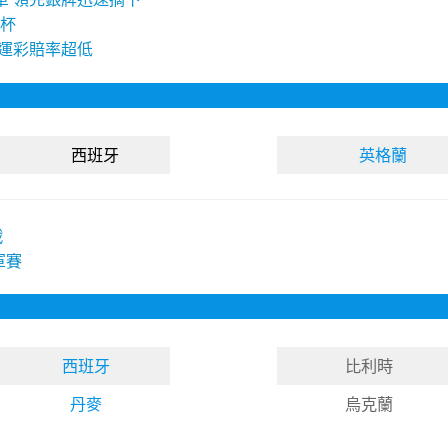
軍杯
 運彩賠率超低
西班牙
英格蘭
戰
軍賽
西班牙
比利時
丹麥
烏克蘭