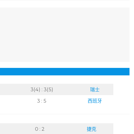
3(4) : 3(5)
瑞士
3 : 5
西班牙
0 : 2
捷克