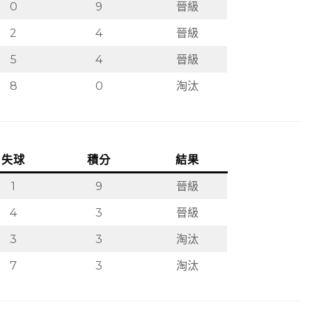
0
9
晉級
2
4
晉級
5
4
晉級
8
0
淘汰
失球
積分
結果
1
9
晉級
4
3
晉級
3
3
淘汰
7
3
淘汰