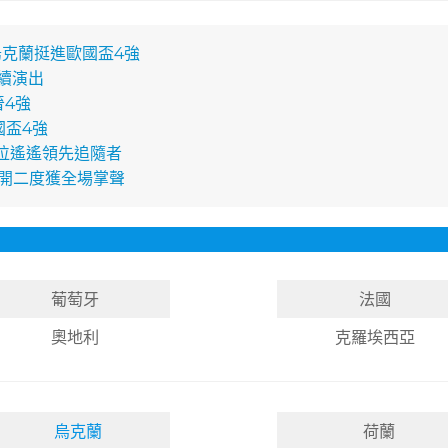
烏克蘭挺進歐國盃4強
續演出
晉4強
國盃4強
位遙遙領先追隨者
梅開二度獲全場掌聲
葡萄牙
法國
奧地利
克羅埃西亞
烏克蘭
荷蘭