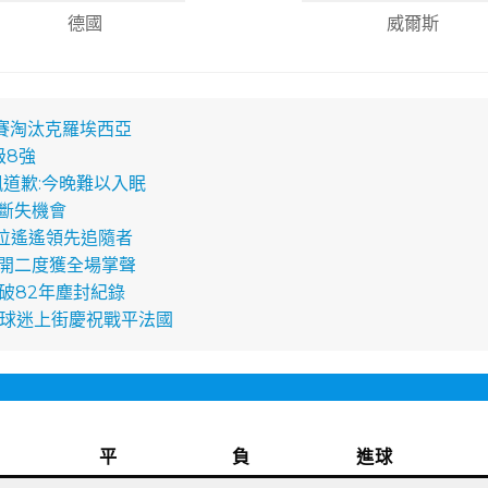
德國
威爾斯
賽淘汰克羅埃西亞
級8強
道歉:今晚難以入眠
牌斷失機會
位遙遙領先追隨者
梅開二度獲全場掌聲
8破82年塵封紀錄
球迷上街慶祝戰平法國
平
負
進球