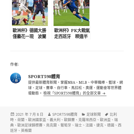
歐洲杯》德國大勝
歐洲杯》PK大戰氣
僅曇花一現 波蘭
走西班牙 睽違半
敗斯洛伐克排名持
世紀義大利再次踢
續下滑
進冠軍賽
作者:
SPORT598體育
提供最新體育新聞，掌握NBA、MLB、中華職棒、籃球、網
球、足球、賽車、自行車、馬拉松、奧運、運動會等世界體
壇動態。
檢視「SPORT598體育」的全部文章
發
作
分
標
2021 年 7 月 8 日
SPORT598體育
足球新聞
比利
佈
者
類
籤
時
、
荷蘭
、
歐洲國家盃
、
義大利
、
歐錦賽
、
克羅埃西亞
、
歐洲盃
、
瑞
日
典
、
歐洲足球錦標賽
、
烏克蘭
、
葡萄牙
、
瑞士
、
法國
、
捷克
、
德國
、
西
期:
班牙
、
英格蘭