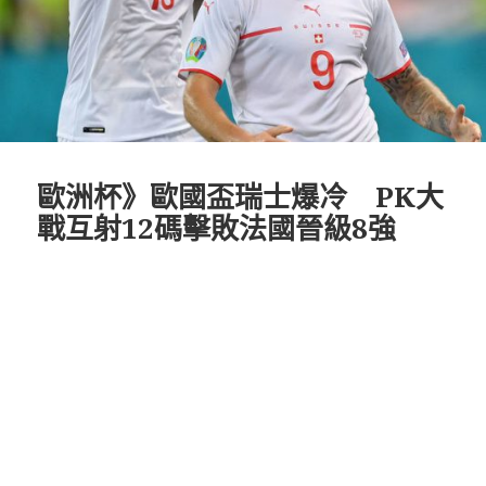
歐洲杯》歐國盃瑞士爆冷 PK大
戰互射12碼擊敗法國晉級8強