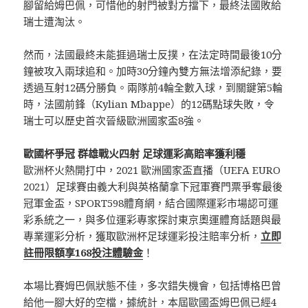
腳留給姆巴佩，可惜他的射門被對方擋下，最終法國敗給
瑞士遭淘汰。
然而，法國最終未能捱過瑞士反撲，在法定時間最後10分
鐘被攻入兩球追和。加時30分鐘內雙方無法增添紀錄，要
透過互射12碼分勝負。兩隊前4輪全數入球，到關鍵第5輪
時，法國前鋒（Kylian Mbappe）的12碼點球失敗，令
瑞士可以歷史首次晉級歐洲國家盃8強。
歐國杯爭冠 群雄戰火四射 足球運彩高賠率獲利穩
歐洲杯火熱開打中，2021 歐洲國家盃直播（UEFA EURO
2021）足球賽由義大利與英格蘭拿下冠軍賽門票爭奪最後
冠軍金盃，SPORT598體育網，結合國際運彩市場認可運
彩系統之一，與多位運彩專家探討東京奧運體育話題與最
專業運彩分析，獲取歐洲杯足球運彩投注賠率分析，
立即
註冊限額享168投注體驗金
！
本場比賽姆巴佩狀態不佳，多次錯失機會，包括博格巴曾
給他一腳大好的空檔，據統計，本屆歐國盃姆巴佩已經4