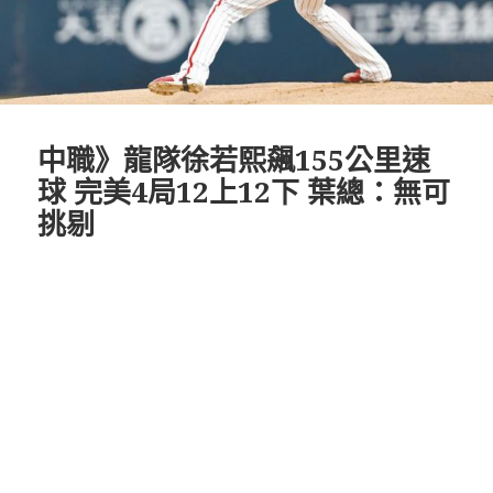
中職》龍隊徐若熙飆155公里速
球 完美4局12上12下 葉總：無可
挑剔