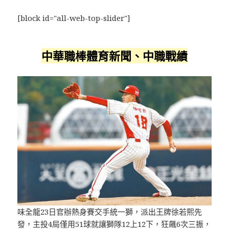
[block id="all-web-top-slider"]
中華職棒體育新聞、中職戰績
味全龍23日官辦熱身賽交手統一獅，派出王牌徐若熙先
發，主投4局僅用51球就讓獅隊12上12下，狂飆6次三振，