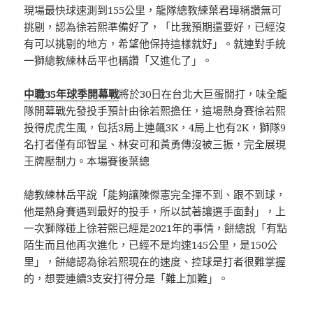
現場最快球速測到155公里，龍隊總教練葉君璋稱讚無可
挑剔，認為徐若熙準備好了，「比我預期還要好，已經沒
有可以挑剔的地方，希望他保持這樣就好」。就連對手統
一獅總教練林岳平也稱讚「又進化了」。
中職35年球季開幕戰
將於30日在台北大巨蛋開打，味全龍
隊開幕戰先發投手預計由徐若熙擔任，這場熱身賽徐若熙
投得虎虎生風，包括3局上連飆3K，4局上也有2K，獅隊9
名打者僅有邱智呈、林安可和黃勇傳沒被三振，完全展現
王牌壓制力。本場賽後葉總
總教練林岳平說「能夠讓陳傑憲完全揮不到、跟不到球，
他是熱身賽遇到最好的投手，所以試著讓選手面對」，上
一次獅隊碰上徐若熙已經是2021年的事情，餅總說「有點
陌生而且他再次進化，已經不是均速145公里，是150公
里」，餅總認為徐若熙現在的速度、控球是打者很難掌握
的，想要連續3支安打得分是「難上加難」。