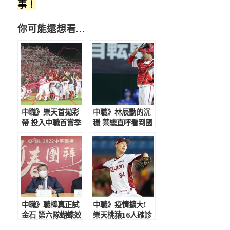
事！
你可能還想看…
中職》樂天首拋彩
中職》林辰勳的沉
帶 投入中職首嘗季
穩 葉總直呼看到國
冠軍
家隊捕手的希望
中職》職棒真正試
中職》疫情擴大!
金石 第六隊蝴蝶效
樂天桃猿16人確診
應難度高
達停賽標準