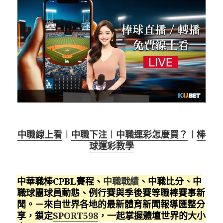
中職線上看
︱
中職下注
︱
中職運彩怎麼買？
︱
棒
球運彩教學
中華職棒CPBL賽程、
中職戰績
、中職比分、中
職球團球員動態、例行賽與季後賽等職棒賽事新
聞。－來自世界各地的最新體育新聞報導匯整分
享，鎖定
SPORT598
，一起掌握體壇世界的大小