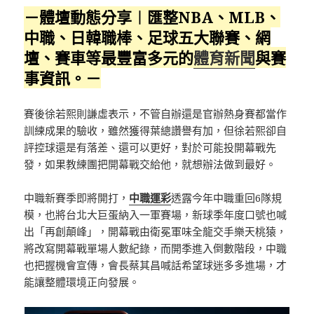
－體壇動態分享︱匯整NBA、MLB、
中職、日韓職棒、足球五大聯賽、網
壇、賽車等最豐富多元的
體育新聞
與賽
事資訊。－
賽後徐若熙則謙虛表示，不管自辦還是官辦熱身賽都當作
訓練成果的驗收，雖然獲得葉總讚譽有加，但徐若熙卻自
評控球還是有落差、還可以更好，對於可能投開幕戰先
發，如果教練團把開幕戰交給他，就想辦法做到最好。
中職新賽季即將開打，
中職運彩
透露今年中職重回6隊規
模，也將台北大巨蛋納入一軍賽場，新球季年度口號也喊
出「再創顛峰」，開幕戰由衛冕軍味全龍交手樂天桃猿，
將改寫開幕戰單場人數紀錄，而開季進入倒數階段，中職
也把握機會宣傳，會長蔡其昌喊話希望球迷多多進場，才
能讓整體環境正向發展。