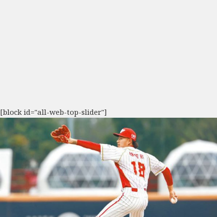
[block id="all-web-top-slider"]