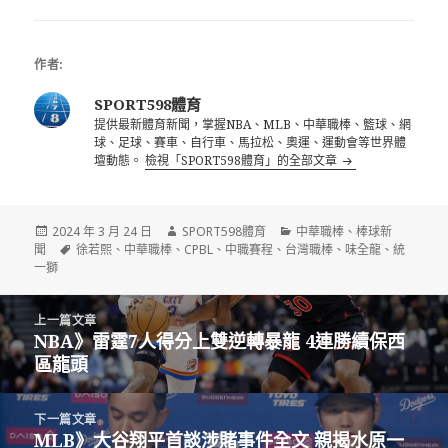
作者:
SPORT598體育
提供最新體育新聞，掌握NBA、MLB、中華職棒、籃球、網
球、足球、賽車、自行車、馬拉松、奧運、運動會等世界體
壇動態。
檢視「SPORT598體育」的全部文章
發
作
分
2024 年 3 月 24 日
SPORT598體育
中華職棒
、
棒球新
佈
標
者
類
聞
徐若熙
、
中華職棒
、
CPBL
、
中職賽程
、
台灣職棒
、
味全龍
、
統
日
籤
一獅
期:
文
上一篇文章
章
NBA》雷霆7人得分上雙逆轉暴龍 4連勝續保西
上
導
區龍頭
一
覽
篇
文
下一篇文章
章:
MLB》大谷翔平首談涉賭事件全文 親揭水原一
下