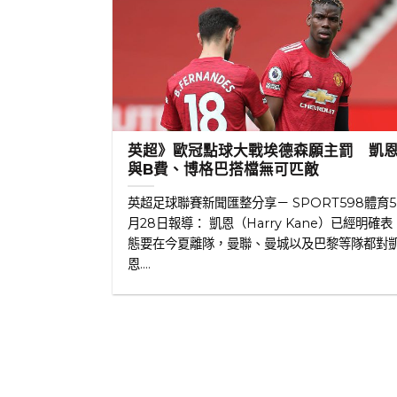
英超》歐冠點球大戰埃德森願主罰 凱
與B費、博格巴搭檔無可匹敵
英超足球聯賽新聞匯整分享－ SPORT598體育5
月28日報導： 凱恩（Harry Kane）已經明確表
態要在今夏離隊，曼聯、曼城以及巴黎等隊都對
恩....