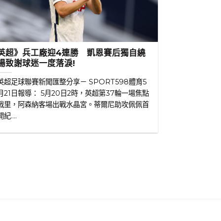
英超》兵工廠迎4連勝 凱恩賽后獨自繞
場致謝球迷一度落淚!
英超足球聯賽新聞匯整分享－ SPORT598體育5
月21日報導： 5月20日2時，英超第37輪一場焦點
戰里，阿森納客場出戰水晶宮。蒂爾尼助攻佩佩首
開紀....