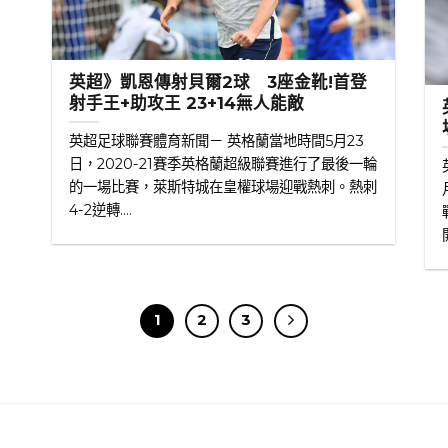
英超》凱恩傳射貝爾2球 3座金靴!首登
射手王+助攻王 23+14無人能敵
英超足球聯賽體育新聞－ 英格蘭當地時間5月23
日，2020-21賽季英格蘭超級聯賽進行了最後一輪
的一場比賽，萊斯特城在皇權球場迎戰熱刺。熱刺
4-2逆轉....
1
2
3