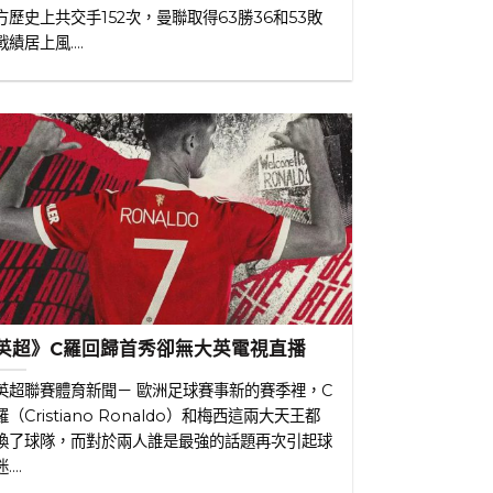
方歷史上共交手152次，曼聯取得63勝36和53敗
戰績居上風....
英超》C羅回歸首秀卻無大英電視直播
英超聯賽體育新聞－ 歐洲足球賽事新的賽季裡，C
羅（Cristiano Ronaldo）和梅西這兩大天王都
換了球隊，而對於兩人誰是最強的話題再次引起球
....