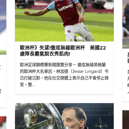
歐洲杯》失望!徹底無緣歐洲杯 美國22
歲隊長霸氣脫衣秀肌肉!
歐洲足球錦標賽新聞匯整分享－ 徹底無緣英格蘭
教
的歐洲杯大名單后，林加德（Jesse Lingard）今
6
日打破沉默，他在社交媒體上表示自己不會停止微
不
笑，整....
阿