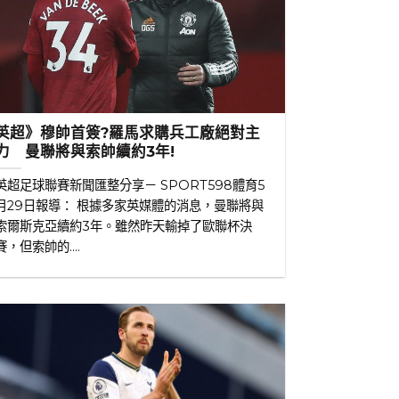
英超》穆帥首簽?羅馬求購兵工廠絕對主
力 曼聯將與索帥續約3年!
英超足球聯賽新聞匯整分享－ SPORT598體育5
月29日報導： 根據多家英媒體的消息，曼聯將與
索爾斯克亞續約3年。雖然昨天輸掉了歐聯杯決
賽，但索帥的....