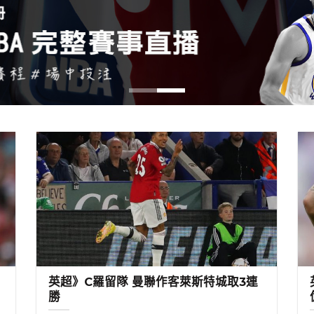
進
英超》C羅留隊 曼聯作客萊斯特城取3連
勝