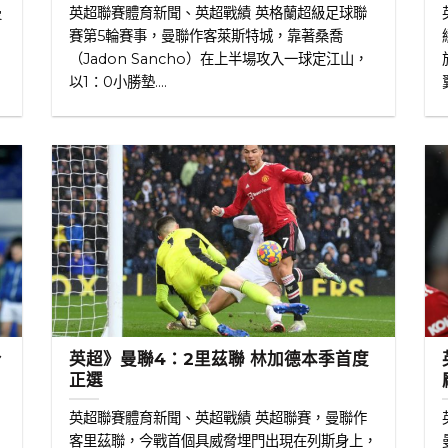
曼
英超聯賽體育新聞、英超戰績 英格蘭超級足球聯
總
賽第5輪賽事，曼聯作客萊斯特城，靠著桑喬
（Jadon Sancho）在上半場攻入一球定江山，
以1：0小勝墊....
身
英超》曼聯4：2里茲聯 林加德本季首度
正選
英超聯賽體育新聞、英超戰績 英超聯賽，曼聯作
客里茲聯，今戰首個具威脅埋門出現在列斯身上，