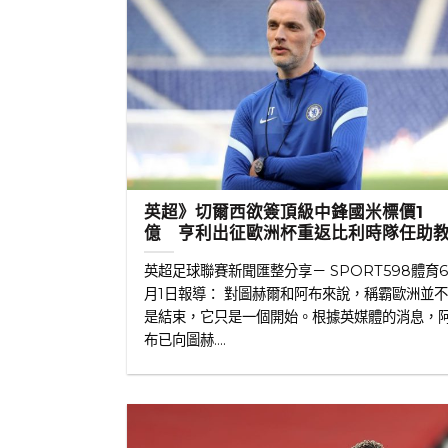
英超》切爾西欲簽頂級中鋒國米標價1
億 亨利出征歐洲杯重返比利時隊任助
英超足球聯賽新聞匯整分享－ SPORT598體育
月1日報導： 對圖赫爾和阿布來說，稱霸歐洲並
是結束，它只是一個開始。根據英媒體的消息，
布已向圖赫....