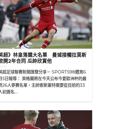
英超》林皇落選大名單 曼城接觸拉莫斯
欲開2年合同 瓜帥欣賞他
英超足球聯賽新聞匯整分享－ SPORT598體育6
月5日報導： 英格蘭將在今天公布今夏歐洲杯的最
終26人蔘賽名單，主帥索斯蓋特需要從目前的33
人初選名....