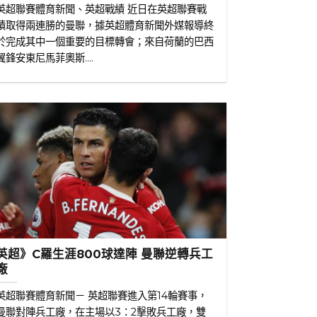
英超聯賽體育新聞、英超戰績 近日在英超聯賽戰
績取得兩連勝的曼聯，據英超體育新聞外媒報導終
於完成其中一個重要的目標轉會；來自荷蘭的巴西
翼鋒安東尼馬菲奧斯....
英超》C羅生涯800球達陣 曼聯逆轉兵工
廠
英超聯賽體育新聞－ 英超聯賽進入第14輪賽事，
曼聯對陣兵工廠，在主場以3：2擊敗兵工廠，雙