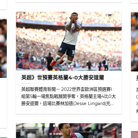
英超》世預賽英格蘭4-0大勝安道爾
英超聯賽體育新聞－ 2022世界盃歐洲區預選賽I
組第5輪一場焦點戰展開爭奪，英格蘭主場4比0大
勝安道爾，這場比賽林加德(Jesse Lingard)光....
，