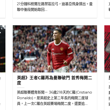
21分鐘科梳爾左路禁區拉弓，迪基亞飛身撲出。曼
聯中後段開始取回....
熱
英超》王者C羅再為曼聯破門 首秀梅開二
度
英超聯賽體育新聞－ 36歲218天的C羅(Cristiano
Ronaldo)，是英超史上第二年長的梅開二度球
熱
員，上一次C羅在英超賽場梅開二度，還要追....
迷