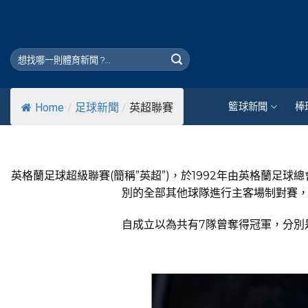
Skip
to
content
籃球新聞
棒
Home
/
足球新聞
/
英超聯賽
英格蘭足球超級聯賽(簡稱”英超”)，於1992年由英格蘭
別的全部其他球隊進行主客場制對賽，
自成立以為共有7隊曾奪得冠軍，分別是曼