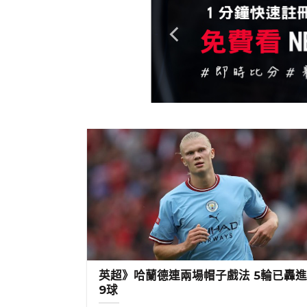
英超》哈蘭德連兩場帽子戲法 5輪已轟
9球