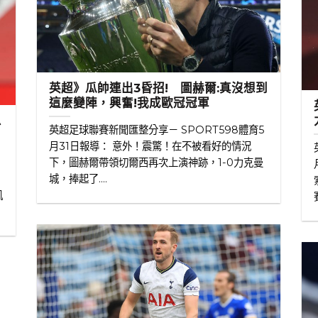
英超》瓜帥連出3昏招! 圖赫爾:真沒想到
這麼變陣，興奮!我成歐冠冠軍
恩
英超足球聯賽新聞匯整分享－ SPORT598體育5
月31日報導： 意外！震驚！在不被看好的情況
下，圖赫爾帶領切爾西再次上演神跡，1-0力克曼
城，捧起了....
凱