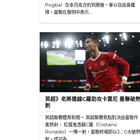
Pogba）在本月底合約到期後，會以自由身離
隊。曼聯在聲明中表示....
英超》老將連線C羅助攻卡雲尼 曼聯破
刺
英超聯賽體育新聞－ 英超聯賽焦點對決由曼聯作
客熱刺， 紅魔鬼憑藉C羅（Cristiano
Ronaldo）一傳一射，曼聯終場即以3：0大破
刺，成功為....