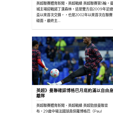
英超聯賽體育新聞、英超戰績 英超聯賽第5輪，
城主場迎戰諾丁漢森林，這是雙方自2009年足
盃以來首次交鋒，，也是2002年以來首次在聯賽
碰面，最終主....
英超》曼聯確認博格巴月底約滿以自由
離隊
英超聯賽體育新聞、英超戰績 英超勁旅曼聯宣
布，29歲中場法國球員保羅博格巴（Paul