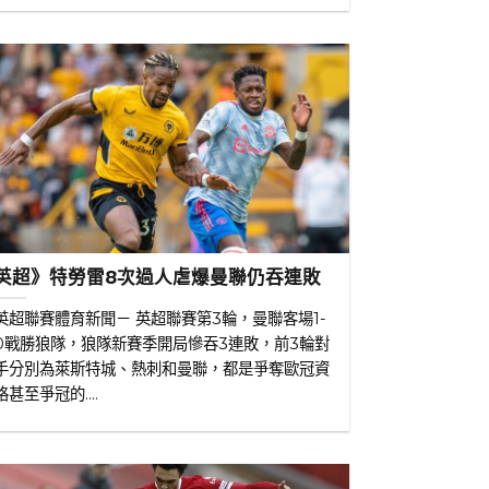
英超》特勞雷8次過人虐爆曼聯仍吞連敗
英超聯賽體育新聞－ 英超聯賽第3輪，曼聯客場1-
0戰勝狼隊，狼隊新賽季開局慘吞3連敗，前3輪對
手分別為萊斯特城、熱刺和曼聯，都是爭奪歐冠資
格甚至爭冠的....