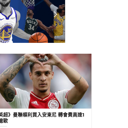
英超》曼聯順利買入安東尼 轉會費高達1
億歐