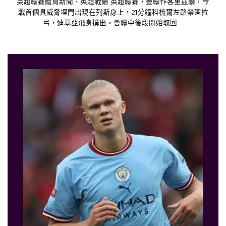
英超聯賽體育新聞、英超戰績 英超聯賽，曼聯作客里茲聯，今
戰首個具威脅埋門出現在列斯身上，21分鐘科梳爾左路禁區拉
弓，迪基亞飛身撲出。曼聯中後段開始取回....