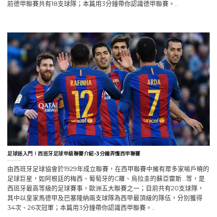
前德甲聯賽共有18支球隊；本篇用3分鐘帶你認識德甲聯賽。..
足球迷入門∣西班牙足球甲級聯賽介紹-3分鐘弄懂西甲聯賽
由西班牙足球協會於1929年成立聯賽，在西甲聯賽中擁有眾多家喻戶曉的
足球巨星，如阿根廷的梅西、葡萄牙的C羅、烏拉圭的蘇亞雷斯…等，是
西班牙最高等級的足球賽事，歐洲五大聯賽之一；目前共有20支球隊，
其中以皇家馬德甲及巴塞隆納兩支球隊為西甲最頂級的隊伍，分別獲得
34次、26次冠軍；本篇用3分鐘帶你認識西甲聯賽。..