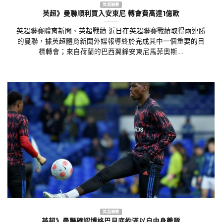
英超聯賽
英超》曼聯順利買入安東尼 轉會費高達1億歐
英超聯賽體育新聞、英超戰績 近日在英超聯賽戰績取得兩連勝
的曼聯，據英超體育新聞外媒報導終於完成其中一個重要的目
標轉會；來自荷蘭的巴西翼鋒安東尼馬菲奧斯....
英超聯賽