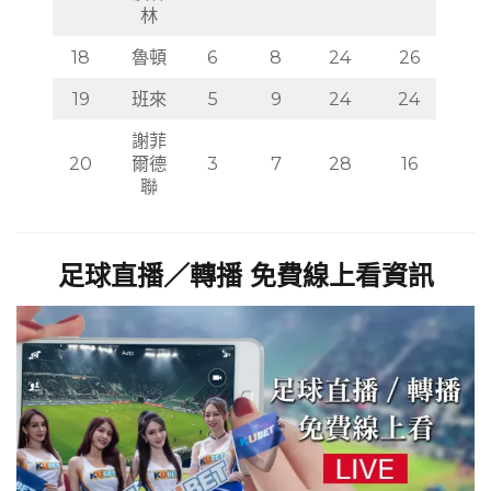
17
漢森
9
9
20
32
林
18
魯頓
6
8
24
26
19
班來
5
9
24
24
謝菲
20
爾德
3
7
28
16
聯
足球直播／轉播 免費線上看資訊