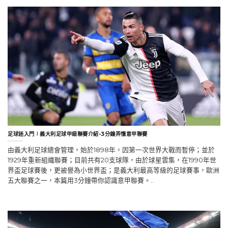
足球迷入門∣義大利足球甲級聯賽介紹-3分鐘弄懂意甲聯賽
由義大利足球總會管理，始於1898年，因第一次世界大戰而暫停；並於
1929年重新組織聯賽；目前共有20支球隊，由於球星雲集，在1990年世
界盃足球賽後，更被譽為小世界盃；是義大利最高等級的足球賽事，歐洲
五大聯賽之一，本篇用3分鐘帶你認識意甲聯賽。..