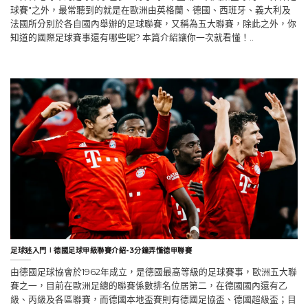
世界各地每年的足球賽事甚多，除了每4年登場一次風麋全球的"世界杯足
球賽"之外，最常聽到的就是在歐洲由英格蘭、德國、西班牙、義大利及
法國所分別於各自國內舉辦的足球聯賽，又稱為五大聯賽，除此之外，你
知道的國際足球賽事還有哪些呢? 本篇介紹讓你一次就看懂！..
足球迷入門∣德國足球甲級聯賽介紹-3分鐘弄懂德甲聯賽
由德國足球協會於1962年成立，是德國最高等級的足球賽事，歐洲五大聯
賽之一，目前在歐洲足總的聯賽係數排名位居第二，在德國國內還有乙
級、丙級及各區聯賽，而德國本地盃賽則有德國足協盃、德國超級盃；目