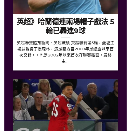
英超》哈蘭德連兩場帽子戲法 5
輪已轟進9球
英超聯賽體育新聞、英超戰績 英超聯賽第5輪，曼城主
場迎戰諾丁漢森林，這是雙方自2009年足總盃以來首
次交鋒，，也是2002年以來首次在聯賽碰面，最終
主....