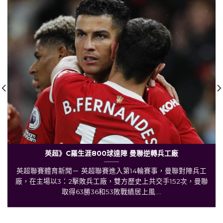
英超》C羅生涯800球達陣 曼聯逆轉兵工廠
英超聯賽體育新聞－ 英超聯賽進入第14輪賽事，曼聯對陣兵工
廠，在主場以3：2擊敗兵工廠，雙方歷史上共交手152次，曼聯
取得63勝36和53敗戰績居上風....