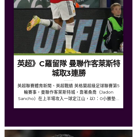
英超》C羅留隊 曼聯作客萊斯特
城取3連勝
英超聯賽體育新聞、英超戰績 英格蘭超級足球聯賽第5
輪賽事，曼聯作客萊斯特城，靠著桑喬（Jadon
Sancho）在上半場攻入一球定江山，以1：0小勝墊....