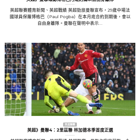
英超》曼聯確認博格巴月底約滿以自由身離隊
英超聯賽體育新聞、英超戰績 英超勁旅曼聯宣布，29歲中場法
國球員保羅博格巴（Paul Pogba）在本月底合約到期後，會以
自由身離隊。曼聯在聲明中表示....
英超聯賽
英超》曼聯4：2里茲聯 林加德本季首度正選