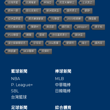
台灣男籃
比爾羅素
柯瑞亞
克里夫蘭騎士
上沢直之
鈴木一朗
甜瓜安東尼
歐洲國家盃
富邦勇士
劉錚
亞洲盃男籃
奧克蘭運動家
T1聯盟
2023經典賽
陳盈駿
明尼蘇達灰狼
陳建州
吳念庭
姆巴佩
pleague
曾子祐
PLG聯盟
韓職
曼城
台北富邦勇士
歐洲盃
波士頓塞爾提克
字母哥
nba直播
楚奧特
瑞士
墨西哥
林庭謙
MLB職棒
貝佛利
籃球新聞
棒球新聞
NBA
MLB
P. League+
中華職棒
SBL
日韓職棒
台灣籃球