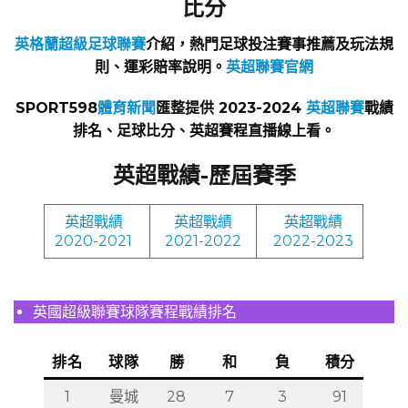
比分
英格蘭超級足球聯賽
介紹，熱門足球投注賽事推薦及玩法規
則、運彩賠率說明。
英超聯賽官網
SPORT598
體育新聞
匯整提供 2023-2024
英超聯賽
戰績
排名、足球比分、英超賽程直播線上看。
英超戰績-歷屆賽季
英超戰績
英超戰績
英超戰績
2020-2021
2021-2022
2022-2023
英國超級聯賽球隊賽程戰績排名
排名
球隊
勝
和
負
積分
1
曼城
28
7
3
91