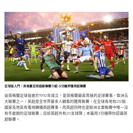
足球迷入門︱英格蘭足球超級聯賽介紹-3分鐘弄懂英超聯賽
由英格蘭足球協會於1992年成立，是英格蘭最高等級的足球賽事，歐洲五
大聯賽之一，英超是全世界最多人觀看的體育聯賽，在全球各地有212個
國家及地區有電視轉播英超賽事，而英超同時也是歐洲主要聯賽中唯一沒
有冬歇期的足球聯賽；目前英超共有20支球隊；本篇用3分鐘帶你認識英
超聯賽。..