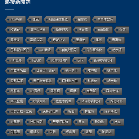
熱搜新聞詞
nba戰績
捷克
明尼蘇達雙城
霍華德
中華隊教練
歐錦賽
世界盃決賽
新庄剛志
林書瑋
mlb新聞
張奕
養樂多
塞爾提克
費城76人
王貞治
澳洲
宋家豪
巴黎聖日耳曼
mlb戰績
印第安溜馬
芝加哥小熊
哈孝遠
mlb直播
烏克蘭
紐約大都會
灰狼
義甲聯賽比分
中華隊名單
世界盃小組賽
金州勇士
攻城獅
味全龍
富邦悍將
義甲聯賽戰績
西雅圖水手
林書豪
統一獅
林哲瑄
sbl賽程
陽岱鋼
魔獸
西武獅
羅德海洋
樂天金鷹
松坂大輔
佐佐木朗希
法甲聯賽比分
歸化洋將
吉力吉撈．鞏冠
底特律老虎
梅西
林韋翰
萊斯特城
約基奇
貝比魯斯
無安打比賽
日本
軟銀鷹
林立
內馬爾
鋼鐵人
中職
經典賽
波蘭
阿提諾