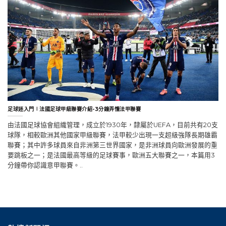
足球迷入門∣法國足球甲級聯賽介紹-3分鐘弄懂法甲聯賽
由法國足球協會組織管理，成立於1930年，隸屬於UEFA，目前共有20支
球隊，相較歐洲其他國家甲級聯賽，法甲較少出現一支超級強隊長期雄霸
聯賽；其中許多球員來自非洲第三世界國家，是非洲球員向歐洲發展的重
要跳板之一；是法國最高等級的足球賽事，歐洲五大聯賽之一，本篇用3
分鐘帶你認識意甲聯賽。..