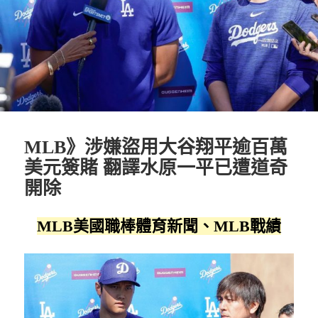
MLB》涉嫌盜用大谷翔平逾百萬
美元簽賭 翻譯水原一平已遭道奇
開除
MLB美國職棒體育新聞、MLB戰績