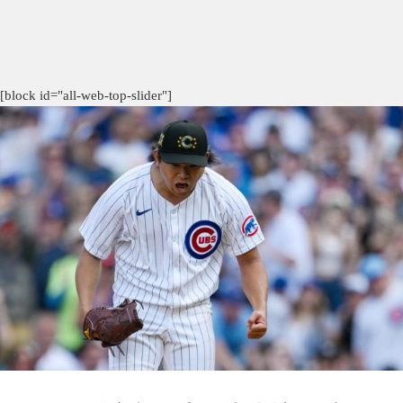
[block id="all-web-top-slider"]