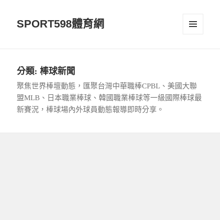
SPORT598體育網
選單及
小工具
分類:
棒球新聞
聚焦世界棒壇動態，匯聚台灣中華職棒CPBL、美國大聯
盟MLB、日本職業棒球、韓國職業棒球等一級國際棒球最
新賽況，棒球場內外球員動態報導即時分享。