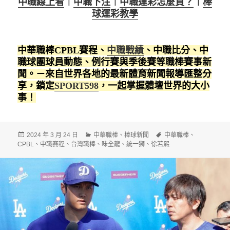
中職線上看
︱
中職下注
︱
中職運彩怎麼買？
︱
棒
球運彩教學
中華職棒CPBL賽程、
中職戰績
、中職比分、中
職球團球員動態、例行賽與季後賽等職棒賽事新
聞。－來自世界各地的最新體育新聞報導匯整分
享，鎖定
SPORT598
，一起掌握體壇世界的大小
事！
發
分
標
2024 年 3 月 24 日
中華職棒
、
棒球新聞
中華職棒
、
佈
類
籤
CPBL
、
中職賽程
、
台灣職棒
、
味全龍
、
統一獅
、
徐若熙
日
期: