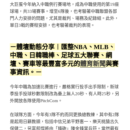
大巨蛋今年納入中職例行賽場地，成為中職使用的第19座
球場，共33場賽事。增至6隊後，也考驗著中職聯盟各部
門人力安排的問題，尤其是裁判、場務及紀錄組。此外，
單日3戰的賽程安排，也考驗著裁判的表現。
－體壇動態分享︱匯整NBA、MLB、
中職、日韓職棒、足球五大聯賽、網
壇、賽車等最豐富多元的
體育新聞
與賽
事資訊。－
今年中職為加速比賽進行，嚴格實行投手出手限制，新球
季投手投球秒數限制改為壘上無人20秒、有人時25秒，另
外開放各隊使用PitchCom。
在球隊方面，今年有3隊不約而同更換總教練，其中有2隊
是起用日籍教頭，包括中信兄弟平野惠一、樂天桃猿古久
保健二，另富邦悍將由「鋒砲」陳金鋒掌兵符。當然最有