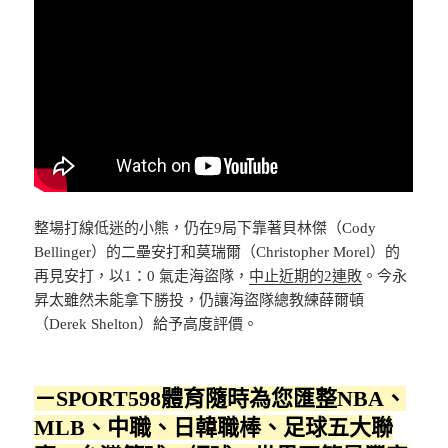
整場打線低迷的小熊，仍在9局下靠著貝林傑（Cody
Bellinger）的二壘安打和莫瑞爾（Christopher Morel）的
再見安打，以1：0 氣走海盜隊，
中止近期的2連敗
。今永
昇太雖然未能拿下勝投，仍讓海盜隊總教練薛爾頓
（Derek Shelton）給予高度評價。
－SPORT598體育隨時為您匯整NBA、
MLB、中職、日韓職棒、足球五大聯