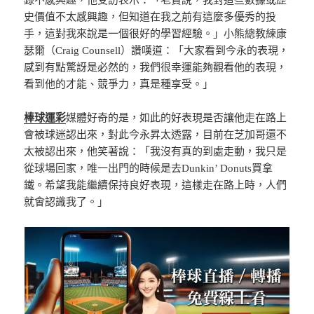
錄不感興趣，他受訪表示：「老實說，我對這些數據或歷
史價值不太感興趣，但知道在我之前有這麼多優秀的投
手，這對我來說是一個很好的學習經驗。」小熊總教練康
瑟爾（Craig Counsell）讚嘆道：「大家看到今永的表現，
感到有點驚訝是必然的，我們很幸運能夠觀看他的表現，
看到他的才能、競爭力，真是種享受。」
棒球運彩
媒體好奇的是，如此的好表現是否讓他走在路上
會被球迷認出來，對此今永昇太透露，目前在芝加哥還不
太被認出來，他笑著說：「我沒有真的到處走動，我只是
從球場回家，唯一出門的時候是去Dunkin’ Donuts買拿
鐵。希望我能繼續保持良好表現，這樣走在路上時，人們
就會認識我了。」