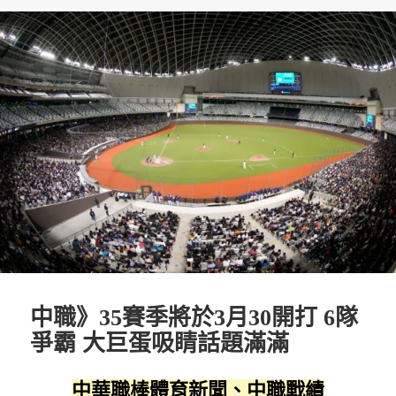
日
期:
中職》35賽季將於3月30開打 6隊
爭霸 大巨蛋吸睛話題滿滿
中華職棒體育新聞、中職戰績