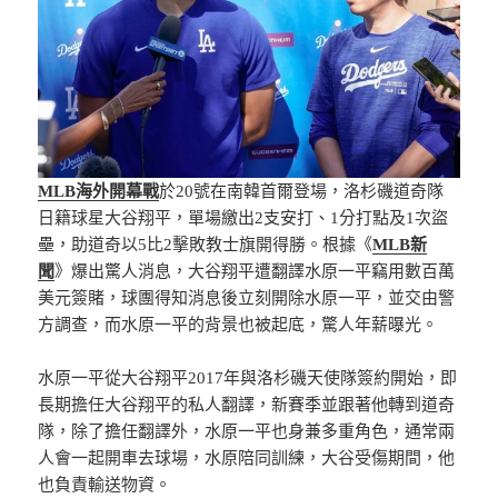
MLB海外開幕戰
於20號在南韓首爾登場，洛杉磯道奇隊
日籍球星大谷翔平，單場繳出2支安打、1分打點及1次盜
壘，助道奇以5比2擊敗教士旗開得勝。根據《
MLB新
聞
》爆出驚人消息，大谷翔平遭翻譯水原一平竊用數百萬
美元簽賭，球團得知消息後立刻開除水原一平，並交由警
方調查，而水原一平的背景也被起底，驚人年薪曝光。
水原一平從大谷翔平2017年與洛杉磯天使隊簽約開始，即
長期擔任大谷翔平的私人翻譯，新賽季並跟著他轉到道奇
隊，除了擔任翻譯外，水原一平也身兼多重角色，通常兩
人會一起開車去球場，水原陪同訓練，大谷受傷期間，他
也負責輸送物資。