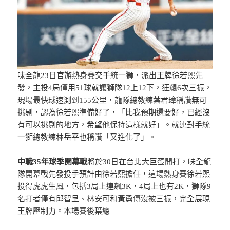
味全龍23日官辦熱身賽交手統一獅，派出王牌徐若熙先
發，主投4局僅用51球就讓獅隊12上12下，狂飆6次三振，
現場最快球速測到155公里，龍隊總教練葉君璋稱讚無可
挑剔，認為徐若熙準備好了，「比我預期還要好，已經沒
有可以挑剔的地方，希望他保持這樣就好」。就連對手統
一獅總教練林岳平也稱讚「又進化了」。
中職35年球季開幕戰
將於30日在台北大巨蛋開打，味全龍
隊開幕戰先發投手預計由徐若熙擔任，這場熱身賽徐若熙
投得虎虎生風，包括3局上連飆3K，4局上也有2K，獅隊9
名打者僅有邱智呈、林安可和黃勇傳沒被三振，完全展現
王牌壓制力。本場賽後葉總