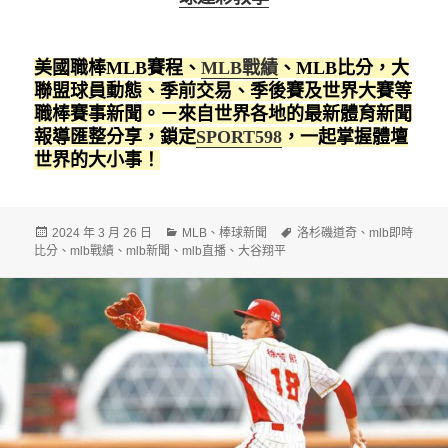
美國職棒MLB賽程、
MLB戰績
、MLB比分，大
聯盟球員動態、季前交易、季後賽及世界大賽等
職棒賽事新聞。－來自世界各地的最新體育新聞
報導匯整分享，鎖定
SPORT598
，一起掌握體壇
世界的大小事！
發
分
標
2024 年 3 月 26 日
MLB
、
棒球新聞
洛杉磯道奇
、
mlb即時
佈
類
籤
比分
、
mlb戰績
、
mlb新聞
、
mlb直播
、
大谷翔平
日
期: