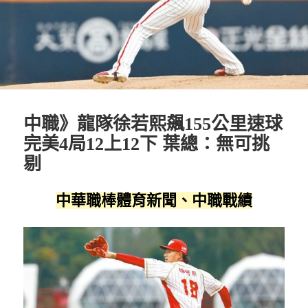
中職》龍隊徐若熙飆155公里速球
完美4局12上12下 葉總：無可挑
剔
中華職棒體育新聞、中職戰績