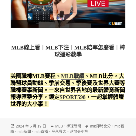
MLB線上看
︱
MLB下注
︱
MLB賠率怎麼看
︱
棒
球運彩教學
美國職棒MLB賽程、
MLB戰績
、MLB比分，大
聯盟球員動態、季前交易、季後賽及世界大賽等
職棒賽事新聞。－來自世界各地的最新體育新聞
報導匯整分享，鎖定
SPORT598
，一起掌握體壇
世界的大小事！
發
分
標
2024 年 5 月 19 日
MLB
、
棒球新聞
mlb即時比分
、
mlb戰
佈
類
籤
績
、
mlb新聞
、
mlb直播
、
今永昇太
、
芝加哥小熊