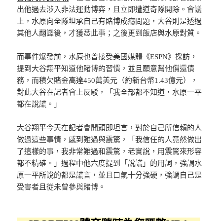
出他過去涉入非法運動博弈，且立即遭道奇隊開除。會議
上，水原向全隊坦承自己有賭博成癮問題，大谷則是透過
其他人翻譯後，才獲悉此事；之後更到飯店與水原對質。
而事件爆發前，水原也曾接受美國媒體《ESPN》採訪，
提到大谷翔平知道他賭博的習慣，並且願意幫他償還債
務，而積欠賭金高達450萬美元（約新台幣1.43億元），
對此大谷在記者會上反駁，「我全部都不知道，水原一平
都在說謊。」
大谷翔平今天在記者會開頭即坦言，對於自己所信賴的人
做過這些事情，感到難過與震驚，「我信任的人竟然做出
了這樣的事，我非常難過和震驚，老實說，用震驚來形容
都不精確。」過程中他六度提到「說謊」的用詞，強調水
原一平所說的都是謊言，並且口氣十分強硬，強調自己是
受害者且從未曾參與賭博。