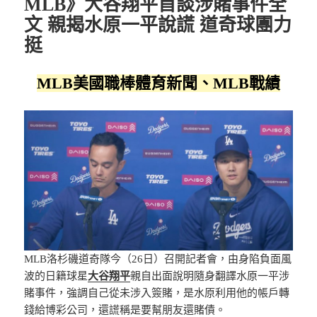
MLB》大谷翔平首談涉賭事件全
文 親揭水原一平說謊 道奇球團力
挺
MLB美國職棒體育新聞、MLB戰績
MLB洛杉磯道奇隊今（26日）召開記者會，由身陷負面風
波的日籍球星
大谷翔平
親自出面說明隨身翻譯水原一平涉
賭事件，強調自己從未涉入簽賭，是水原利用他的帳戶轉
錢給博彩公司，還謊稱是要幫朋友還賭債。