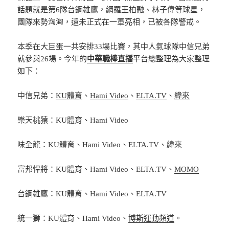
話題就是第6隊台鋼雄鷹，網羅王柏融、林子偉等球星，
團隊來勢洶洶，還未正式在一軍亮相，已被各隊警戒。
本季在大巨蛋一共安排33場比賽，其中人氣球隊中信兄弟
就參與26場。今年的
中華職棒直播
平台總整理為大家整理
如下：
中信兄弟：
KU體育
、
Hami Video
、
ELTA.TV
、
緯來
樂天桃猿：KU體育、Hami Video
味全龍：KU體育、Hami Video、ELTA.TV、緯來
富邦悍將：KU體育、Hami Video、ELTA.TV、
MOMO
台鋼雄鷹：KU體育、Hami Video、ELTA.TV
統一獅：KU體育、Hami Video、
博斯運動頻道
。