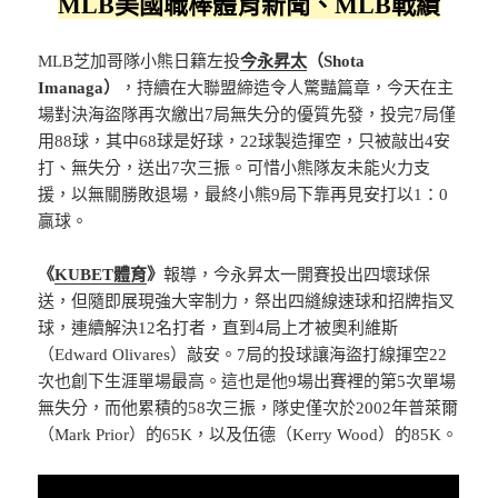
MLB美國職棒體育新聞、MLB戰績
MLB芝加哥隊小熊日籍左投
今永昇太
（Shota
Imanaga）
，持續在大聯盟締造令人驚豔篇章，今天在主
場對決海盜隊再次繳出7局無失分的優質先發，投完7局僅
用88球，其中68球是好球，22球製造揮空，只被敲出4安
打、無失分，送出7次三振。可惜小熊隊友未能火力支
援，以無關勝敗退場，最終小熊9局下靠再見安打以1：0
贏球。
《
KUBET體育
》
報導，今永昇太一開賽投出四壞球保
送，但隨即展現強大宰制力，祭出四縫線速球和招牌指叉
球，連續解決12名打者，直到4局上才被奧利維斯
（Edward Olivares）敲安。7局的投球讓海盜打線揮空22
次也創下生涯單場最高。這也是他9場出賽裡的第5次單場
無失分，而他累積的58次三振，隊史僅次於2002年普萊爾
（Mark Prior）的65K，以及伍德（Kerry Wood）的85K。