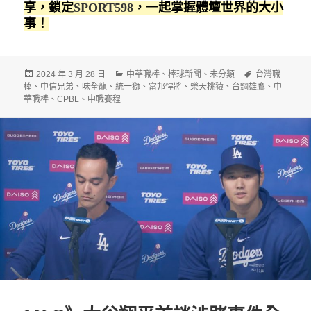
享，鎖定
SPORT598
，一起掌握體壇世界的大小
事！
發
分
標
2024 年 3 月 28 日
中華職棒
、
棒球新聞
、
未分類
台灣職
佈
類
籤
棒
、
中信兄弟
、
味全龍
、
統一獅
、
富邦悍將
、
樂天桃猿
、
台鋼雄鷹
、
中
日
華職棒
、
CPBL
、
中職賽程
期: