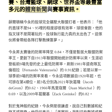
賽、台灣籃球、網球、
世界盃
等最豐富
多元的
體育新聞
與
賽事資訊。
薛爾頓稱今永的投球完全碾壓大聯盟打者，他表示：「他
的直球不是94、95哩的程度卻很有效率，球很會跑，他的
指叉球不是鬧著玩的，投球執行能力真的太出色了。這傢
伙將會帶給各隊打擊教練噩夢。」
今永昇太賽後的防禦率降至 0.84，不僅是暫居大聯盟防禦
率王，更創下自1913年聯盟開始統計防禦率以來，生涯初
登板前9場先發的史上最低防禦率，刷新1981年道奇隊瓦
倫祖拉（Fernando Valenzuela）的 0.91紀錄；若是以單一
球季前9場的防禦率來看，今永這項數據自1920年起，也
可排在第4順位，前3名分別為2021年狄葛隆（Jacob
deGrom）的0.62、1966年馬里寇爾（Juan Marichal ）的
0.69，以及2009年葛蘭基（Zack Greinke）的0.82。
對於鬼神般的紀錄，今永倒是很謙虛，說自己對數據和紀