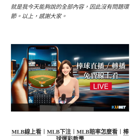
就是我今天能夠說的全部內容，因此沒有問題環
節。以上，感謝大家。
MLB線上看
︱
MLB下注
︱
MLB賠率怎麼看
︱
棒
球運彩教學