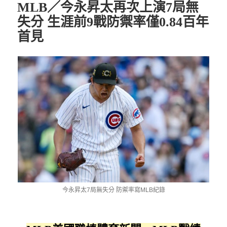
MLB／今永昇太再次上演7局無
失分 生涯前9戰防禦率僅0.84百年
首見
今永昇太7局無失分 防禦率寫MLB紀錄