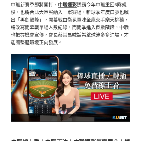
中職新賽季即將開打，
中職運彩
透露今年中職重回6隊規
模，也將台北大巨蛋納入一軍賽場，新球季年度口號也喊
出「再創顛峰」，開幕戰由衛冕軍味全龍交手樂天桃猿，
將改寫開幕戰單場人數紀錄，而開季進入倒數階段，中職
也把握機會宣傳，會長蔡其昌喊話希望球迷多多進場，才
能讓整體環境正向發展。