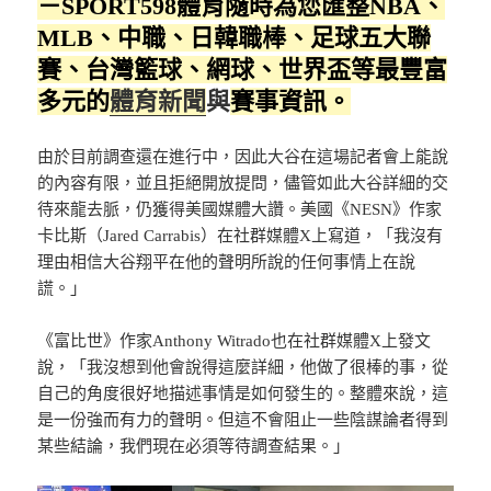
－SPORT598體育隨時為您匯整NBA、
MLB、中職、日韓職棒、足球五大聯
賽、台灣籃球、網球、
世界盃
等最豐富
多元的
體育新聞
與
賽事資訊。
由於目前調查還在進行中，因此大谷在這場記者會上能說
的內容有限，並且拒絕開放提問，儘管如此大谷詳細的交
待來龍去脈，仍獲得美國媒體大讚。美國《NESN》作家
卡比斯（Jared Carrabis）在社群媒體X上寫道，「我沒有
理由相信大谷翔平在他的聲明所說的任何事情上在說
謊。」
《富比世》作家Anthony Witrado也在社群媒體X上發文
說，「我沒想到他會說得這麼詳細，他做了很棒的事，從
自己的角度很好地描述事情是如何發生的。整體來說，這
是一份強而有力的聲明。但這不會阻止一些陰謀論者得到
某些結論，我們現在必須等待調查結果。」