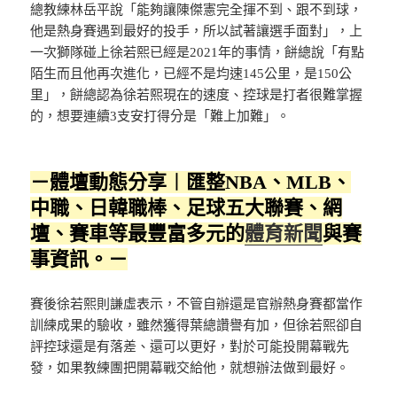
總教練林岳平說「能夠讓陳傑憲完全揮不到、跟不到球，
他是熱身賽遇到最好的投手，所以試著讓選手面對」，上
一次獅隊碰上徐若熙已經是2021年的事情，餅總說「有點
陌生而且他再次進化，已經不是均速145公里，是150公
里」，餅總認為徐若熙現在的速度、控球是打者很難掌握
的，想要連續3支安打得分是「難上加難」。
－體壇動態分享︱匯整NBA、MLB、
中職、日韓職棒、足球五大聯賽、網
壇、賽車等最豐富多元的
體育新聞
與賽
事資訊。－
賽後徐若熙則謙虛表示，不管自辦還是官辦熱身賽都當作
訓練成果的驗收，雖然獲得葉總讚譽有加，但徐若熙卻自
評控球還是有落差、還可以更好，對於可能投開幕戰先
發，如果教練團把開幕戰交給他，就想辦法做到最好。