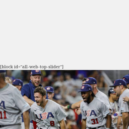
[block id="all-web-top-slider"]