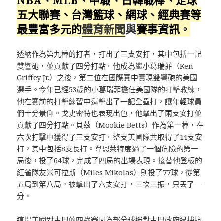
五大聯賽、台灣籃球、網球、經典賽等
最豐富多元的
體育新聞
與
賽事資訊。
透納作為第九棒的打者，打出了三支安打，其中包括一記
雙響砲，並貢獻了四分打點。他成為繼小葛瑞菲（Ken
Griffey Jr.）之後，第二位在國際賽中實現雙響砲的美國
選手。今年已經53歲的小葛瑞菲擔任美國隊的打擊教練，
他在賽前的打擊練習中還擊出了一記全壘打，讓年輕球員
們十分景仰。戈史密特也表現出色，他擊出了兩支安打並
貢獻了四分打點。貝茲（Mookie Betts）作為第一棒，在
六次打擊中獲得了三支安打。整支美國隊共取得了14支安
打，其中包括8支長打。韋恩萊特度過了一個危險的第一
局後，投了64球，完成了四局的出場表現。接替他登板的
紅雀隊友米可拉斯（Miles Mikolas）則投了77球，從第
五局到第八局，被擊出了六支安打，三次三振，只丟了一
分。
這場美國對古巴的四強賽因為部分球迷對古巴政府逮捕抗