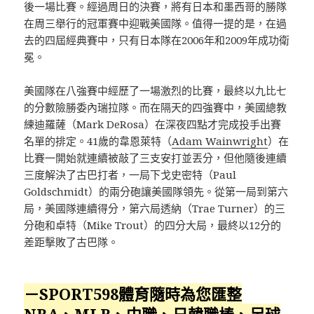
後一場比賽。經過周日的決賽，將有日本和墨西哥的勝隊
在周三舉行的冠軍賽中迎戰美國隊。值得一提的是，在過
去的四屆經典賽中，只有日本隊在2006年和2009年成功衛
冕。
美國隊在八強賽中經歷了一場激烈的比賽，最終以九比七
的分數險勝委內瑞拉隊。而在隔天的四強賽中，美國總教
練迪羅薩（Mark DeRosa）在深夜四點才完成投手出賽
名單的排定。41歲的韋恩萊特（
Adam Wainwright
）在
比賽一開始就連續被敲了三支安打並丟分，但他隨後連續
三度解決了古巴打者，一局下戈史密特（Paul
Goldschmidt）的兩分砲讓美國隊領先。從第一局到第六
局，美國隊連續得分，第六局透納（Trae Turner）的三
分砲和卓特（Mike Trout）的四分大局，最終以12分的
差距擊敗了古巴隊。
－SPORT598體育隨時為您匯整
NBA、MLB、中職、日韓職棒、足球