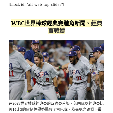
[block id="all-web-top-slider"]
WBC世界棒球經典賽體育新聞、
經典
賽戰績
在2023世界棒球經典賽的四強賽首場，美國隊以
經典賽比
數
14比2的壓倒性優勢擊敗了古巴隊，為衛冕之路剩下最