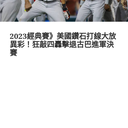
2023經典賽》美國鑽石打線大放
異彩！狂敲四轟擊退古巴進軍決
賽