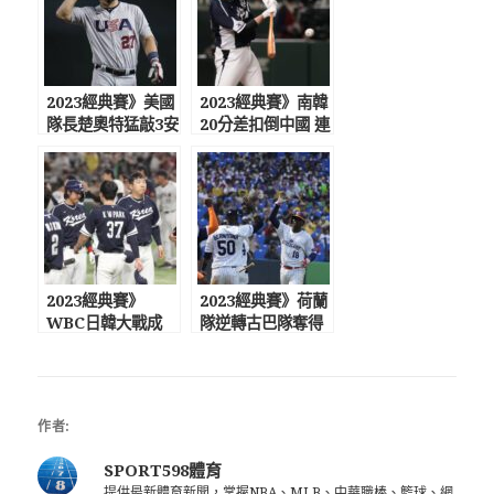
2023經典賽》美國
2023經典賽》南韓
隊長楚奧特猛敲3安
20分差扣倒中國 連
驚險率隊晉級8強
三年止步首輪遭批
沒未來
2023經典賽》
2023經典賽》荷蘭
WBC日韓大戰成
隊逆轉古巴隊奪得
「東京慘案」 日本
2023世界棒球經典
隊13比4血洗南韓
賽首勝
隊
作者:
SPORT598體育
提供最新體育新聞，掌握NBA、MLB、中華職棒、籃球、網