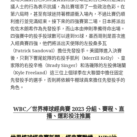
議人士的行為表示抗議，為比賽增添了一些政治色彩。在
第六局時，甚至有球迷持著標語衝入場內，不過比賽仍順
利進行並完滿結束。接下來的四強賽第二場，日本將派出
佐佐木朗希作為先發投手，而山本由伸則準備待命出場。
四強賽中的投手投球數可以達到95球，墨西哥則是首次進
入經典賽四強，他們將派出天使隊的左投桑多瓦
（Patrick Sandoval）擔任先發投手。美國隊進入決賽
後，只剩下響尾蛇隊的右投手凱利（Merrill Kelly）、皇
家隊的右投辛格（Brady Singer）和洛磯隊的左投佛瑞蘭
（Kyle Freeland）這三位上個球季在大聯盟中擔任固定
先發投手的選手，否則將依賴牛棚球員來擔任先發投手的
角色。
WBC／世界棒球經典賽 2023 分組、賽程、直
播、運彩投注推薦