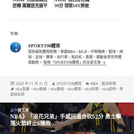
逆轉 塞爾提克逼平
39分 領第16T將被
公鹿
禁賽
作者:
SPORT598體育
提供最新體育新聞，掌握NBA、MLB、中華職棒、籃球、網
球、足球、賽車、自行車、馬拉松、奧運、運動會等世界體
壇動態。
檢視「SPORT598體育」的全部文章
發
作
分
2023 年 11 月 21 日
SPORT598體育
NBA
、
籃球新聞
佈
標
者
類
nba直播
、
nba戰績
、
nba賽程
、
nba賽事
、
nba新聞
、
nba即時
、
華
日
籤
盛頓巫師
期:
文
上一篇文章
章
NBA》「浪花兄弟」手感回溫合砍52分 勇士擊
上
導
落火箭終止6連敗
一
覽
篇