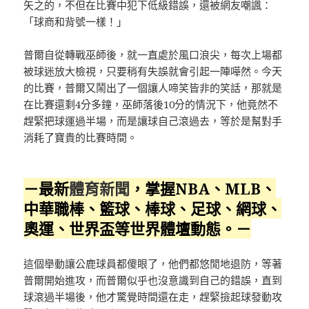
矢之的，不但在比賽中犯下低級錯誤，還被網友嘲諷：
「球商和背號一樣！」
普爾自從轉戰巫師後，就一直處於風口浪尖，每次上場都
被球迷放大檢視，只要稍有失誤就會引起一陣嘩然。今天
的比賽，普爾又鬧出了一個讓人啼笑皆非的笑話，那就是
在比賽還剩4分多鐘，巫師落後10分的情況下，他竟然不
趕緊把球運過半場，而是讓球自己滾過去，等於是幫對手
消耗了寶貴的比賽時間。
－最新
體育新聞
，掌握NBA、MLB、
中華職棒、籃球、棒球、足球、網球、
奧運、世界盃等世界體壇動態。－
這個舉動讓公鹿球員都傻眼了，他們都悠閒地退防，等著
普爾開始進攻，而普爾似乎也沒意識到自己的錯誤，直到
球滾過半場後，他才驚覺時間還在走，趕緊撿起球發動攻