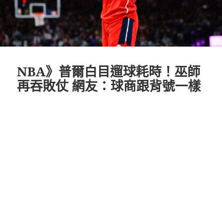
NBA》普爾白目遛球耗時！巫師
再吞敗仗 網友：球商跟背號一樣