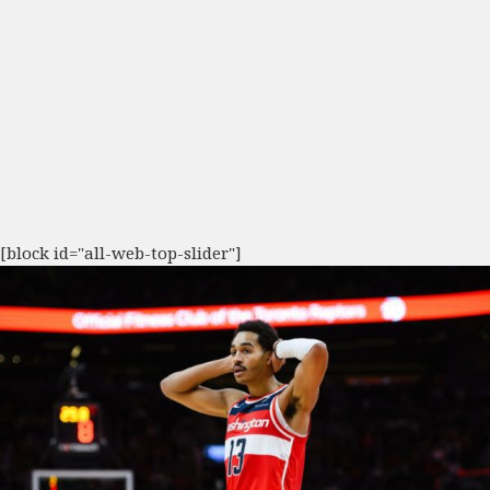
[block id="all-web-top-slider"]