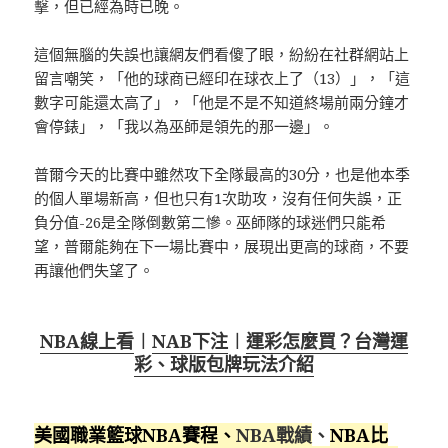
擊，但已經為時已晚。
這個無腦的失誤也讓網友們看傻了眼，紛紛在社群網站上
留言嘲笑，「他的球商已經印在球衣上了（13）」，「這
數字可能還太高了」，「他是不是不知道終場前兩分鐘才
會停錶」，「我以為巫師是領先的那一邊」。
普爾今天的比賽中雖然攻下全隊最高的30分，也是他本季
的個人單場新高，但也只有1次助攻，沒有任何失誤，正
負分值-26是全隊倒數第二慘。巫師隊的球迷們只能希
望，普爾能夠在下一場比賽中，展現出更高的球商，不要
再讓他們失望了。
NBA線上看
︱
NAB下注
︱
運彩怎麼買？台灣運
彩、球版包牌玩法介紹
美國職業籃球NBA賽程
、
NBA戰績
、
NBA比