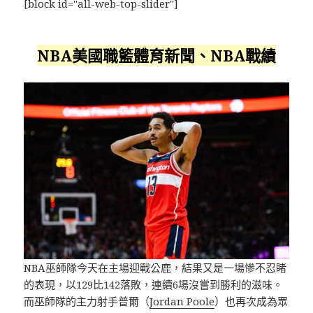
[block id="all-web-top-slider"]
NBA美國職籃體育新聞、NBA戰績
NBA巫師隊今天在主場迎戰公鹿，結果又是一場慘不忍睹
的表現，以129比142落敗，連續6場沒嘗到勝利的滋味。
而巫師隊的主力射手普爾（
Jordan Poole
）也再次成為眾