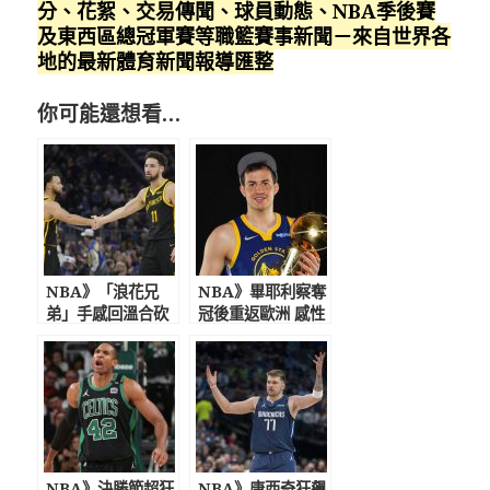
分、花絮、交易傳聞、球員動態、NBA季後賽
及東西區總冠軍賽等職籃賽事新聞－來自世界各
地的最新體育新聞報導匯整
你可能還想看…
NBA》「浪花兄
NBA》畢耶利察奪
弟」手感回溫合砍
冠後重返歐洲 感性
52分 勇士擊落火箭
發文告別勇士
終止6連敗
NBA》決勝節超狂
NBA》唐西奇狂飆