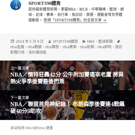
SPORT598體育
提供最新體育新聞，掌握NBA、MLB、中華職棒、籃球、網
球、足球、賽車、自行車、馬拉松、奧運、運動會等世界體
壇動態。
檢視「SPORT598體育」的全部文章
發
作
分
標
2024 年 5 月 9 日
SPORT598體育
NBA
、
籃球新聞
佈
者
類
籤
nba直播
、
nba戰績
、
nba賽程
、
nba賽事
、
nba新聞
、
nba即時
、
達拉
日
斯獨行俠
、
洛杉磯快艇
期:
文
上一篇文章
章
NBA／懷特狂轟42分 公牛附加賽痛宰老鷹 將與
上
導
熱火爭季後賽最後門票
一
覽
篇
文
下一篇文章
章:
NBA／聯盟首見神紀錄！ 布朗森季後賽連4戰飆
下
破40分5助攻
一
篇
文
本站採用 WordPress 建置
章: