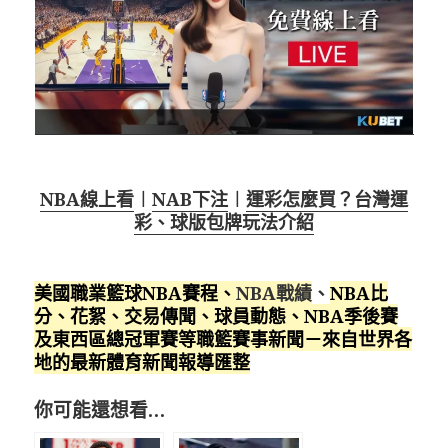
NBA線上看
︱
NAB下注
︱
運彩怎麼買？台灣運
彩、球版包牌玩法介紹
美國職業籃球NBA賽程
、
NBA戰績
、
NBA比
分、花絮、交易傳聞、球員動態、NBA季後賽
及東西區總冠軍賽等職籃賽事新聞－來自世界各
地的最新體育新聞報導匯整
你可能還想看…