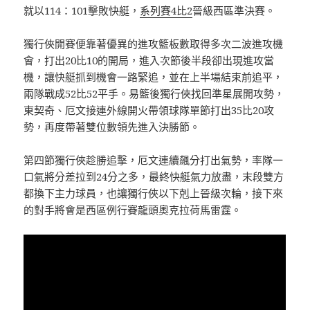
就以114：101擊敗快艇，
系列賽4比2
晉級西區準決賽。
獨行俠開賽便靠著優異的進攻籃板數取得多次二波進攻機
會，打出20比10的開局，進入次節後半段卻出現進攻當
機，讓快艇抓到機會一路緊追，並在上半場結束前追平，
兩隊戰成52比52平手。易籃後獨行俠找回準星展開攻勢，
東契奇、厄文接連外線開火帶領球隊單節打出35比20攻
勢，再度帶著雙位數領先進入決勝節。
第四節獨行俠趁勝追擊，厄文連續飆分打出氣勢，率隊一
口氣將分差拉到24分之多，最終快艇氣力放盡，末段雙方
都換下主力球員，也讓獨行俠以下剋上晉級次輪，接下來
的對手將會是西區例行賽龍頭奧克拉荷馬雷霆。