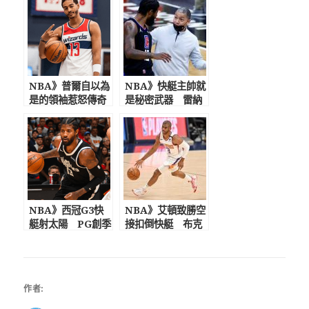
NBA》普爾自以為
NBA》快艇主帥就
是的領袖惹怒傳奇
是秘密武器 雷納
名將KG：失望，你
德G3主場抱小孩坐
根本不配！
鎮半場給建議
NBA》西冠G3快
NBA》艾頓致勝空
艇射太陽 PG創季
接扣倒快艇 布克
後賽653分鐘出賽
濺血照打 CP3隔空
聯盟最多
慶勝利歸隊有望
作者: