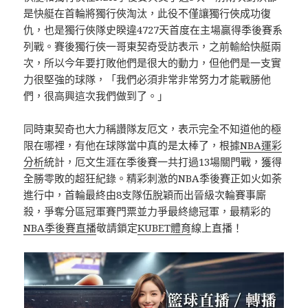
是快艇在首輪將獨行俠淘汰，此役不僅讓獨行俠成功復
仇，也是獨行俠隊史睽違4727天首度在主場贏得季後賽系
列戰。賽後獨行俠一哥東契奇受訪表示，之前輸給快艇兩
次，所以今年要打敗他們是很大的動力，但他們是一支實
力很堅強的球隊，「我們必須非常非常努力才能戰勝他
們，很高興這次我們做到了。」
同時東契奇也大力稱讚隊友厄文，表示完全不知道他的極
限在哪裡，有他在球隊當中真的是太棒了，根據
NBA運彩
分析
統計，厄文生涯在季後賽一共打過13場關門戰，獲得
全勝零敗的超狂紀錄。精彩刺激的NBA季後賽正如火如荼
進行中，首輪最終由8支隊伍脫穎而出晉級次輪賽事廝
殺，爭奪分區冠軍賽門票並力爭最終總冠軍，最精彩的
NBA季後賽直播
敬請鎖定
KUBET體育
線上直播！