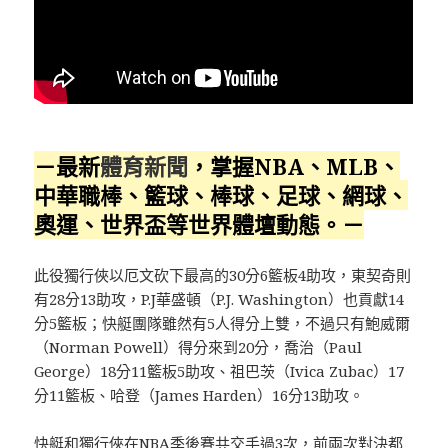
－最新
體育新聞
，掌握NBA、MLB、
中華職棒、籃球、棒球、足球、網球、
奧運、世界盃等世界體壇動態。－
此役獨行俠以厄文砍下最高的30分6籃板4助攻，東契奇則
有28分13助攻，P.J華盛頓（P.J. Washington）也貢獻14
分5籃板；快艇團隊雖然有5人得分上雙，不過只有鮑威爾
（Norman Powell）得分來到20分，喬治（Paul
George）18分11籃板5助攻、祖巴茨（Ivica Zubac）17
分11籃板、哈登（James Harden）16分13助攻。
快艇和獨行俠在NBA季後賽共交手過3次，前兩次對決都