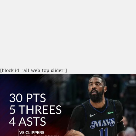
[block id="all-web-top-slider"]