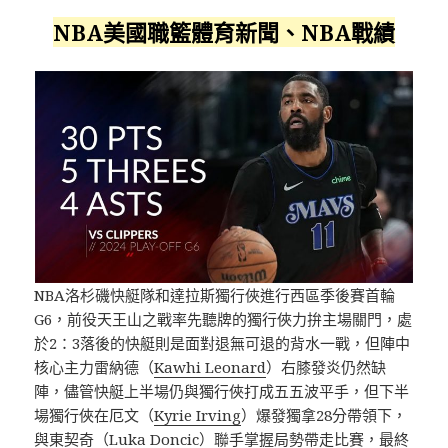
NBA美國職籃體育新聞、NBA戰績
NBA洛杉磯快艇隊和達拉斯獨行俠進行西區季後賽首輪
G6，前役天王山之戰率先聽牌的獨行俠力拚主場關門，處
於2：3落後的快艇則是面對退無可退的背水一戰，但陣中
核心主力雷納德（
Kawhi Leonard
）右膝發炎仍然缺
陣，儘管快艇上半場仍與獨行俠打成五五波平手，但下半
場獨行俠在厄文（
Kyrie Irving
）爆發獨拿28分帶領下，
與東契奇（Luka Doncic）聯手掌握局勢帶走比賽，最終