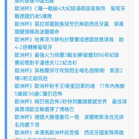
順利晉級16強出線
歐洲杯》C羅一戰破4大紀錄滿眼卻是無奈 葡萄牙
戰德國仍收5連敗
歐洲杯》莫拉塔擺脫進球荒仍無助西班牙贏 萊萬
關鍵頭槌為波蘭續命
歐洲杯》哈弗茨冷靜包抄雙響成德國首進球員 助
4-2逆轉勝葡萄牙
歐洲杯》最強火力荷蘭3戰全勝!破塵封86年紀錄
賽前贈對手潘德夫122紀念衫
歐洲杯》英格蘭保守攻勢悶全場名宿開噴! 凱恩2
場0射正超低迷
歐洲杯》歐洲杯射手王!衛冕冠軍的魂 17年內無敵
5連殺!36歲C羅仍恐怖
歐洲杯》姆巴佩恐怖3秒快到離譜震撼世界 最佳球
員獎項歐足聯選擇了博格巴
歐洲杯》德國大勝僅曇花一現 波蘭敗斯洛伐克排
名持續下滑
歐洲杯》本澤馬歐洲杯前受傷 西班牙國家隊再徵