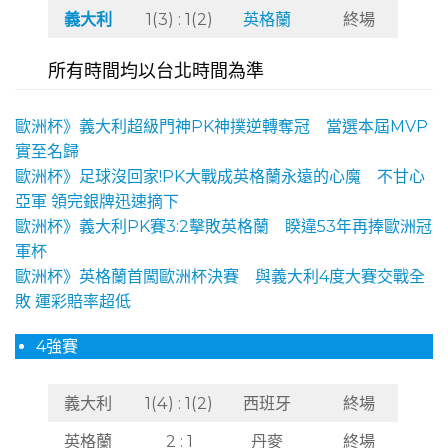
義大利
1(3) : 1(2)
英格蘭
終場
所有時間均以台北時間為準
歐洲杯》義大利超級門神PK神撲逆轉奪冠 當選本屆MVP
實至名歸
歐洲杯》足球沒回家!PK大戰成英格蘭永遠的心魔 不甘心
亞軍 領完銀牌迅速摘下
歐洲杯》義大利PK賽3:2擊敗英格蘭 睽違53年再捧歐洲冠
軍杯
歐洲杯》英格蘭首闖歐洲杯決賽 與義大利4度大賽交戰全
敗 運彩賠率超低
4強賽
義大利
1(4) : 1(2)
西班牙
終場
英格蘭
2 : 1
丹麥
終場