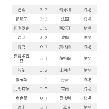
德國
2 : 2
匈牙利
終場
葡萄牙
2 : 2
法國
終場
斯洛伐克
0 : 5
西班牙
終場
瑞典
3 : 2
波蘭
終場
捷克
0 : 1
英格蘭
終場
克羅埃西
3 : 1
蘇格蘭
終場
亞
芬蘭
0 : 2
比利時
終場
俄羅斯
1 : 4
丹麥
終場
北馬其頓
0 : 3
荷蘭
終場
烏克蘭
0 : 1
奧地利
終場
瑞士
3 : 1
土耳其
終場