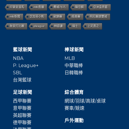
印第安溜馬
mlb直播
費城76人
陽岱鋼
亞洲盃男籃
mlb新聞
芝加哥小熊
歐錦賽
經典賽
明尼蘇達雙城
無安打比賽
pleague
林庭謙
瑞士
上沢直之
籃球新聞
棒球新聞
NBA
MLB
P. League+
中華職棒
SBL
日韓職棒
台灣籃球
足球新聞
綜合體育
西甲聯賽
網球/羽球/高球/桌球
意甲聯賽
賽車/競速
英超聯賽
戶外運動
德甲聯賽