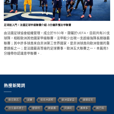
足球迷入門∣法國足球甲級聯賽介紹-3分鐘弄懂法甲聯賽
由法國足球協會組織管理，成立於1930年，隸屬於UEFA，目前共有20支
球隊，相較歐洲其他國家甲級聯賽，法甲較少出現一支超級強隊長期雄霸
聯賽；其中許多球員來自非洲第三世界國家，是非洲球員向歐洲發展的重
要跳板之一；是法國最高等級的足球賽事，歐洲五大聯賽之一，本篇用3
分鐘帶你認識意甲聯賽。..
熱搜新聞詞
新庄剛志
波蘭
佐佐木朗希
歐洲國家盃
塞爾提克
台北富邦勇士
楚奧特
軟銀鷹
貝佛利
養樂多
姆巴佩