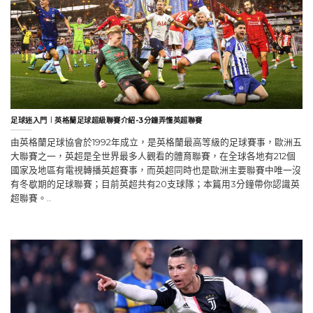
足球迷入門︱英格蘭足球超級聯賽介紹-3分鐘弄懂英超聯賽
由英格蘭足球協會於1992年成立，是英格蘭最高等級的足球賽事，歐洲五
大聯賽之一，英超是全世界最多人觀看的體育聯賽，在全球各地有212個
國家及地區有電視轉播英超賽事，而英超同時也是歐洲主要聯賽中唯一沒
有冬歇期的足球聯賽；目前英超共有20支球隊；本篇用3分鐘帶你認識英
超聯賽。..