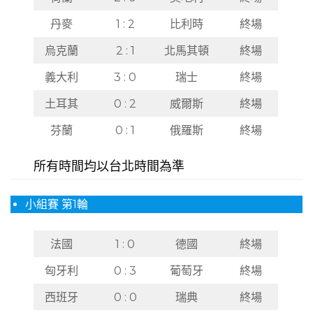
丹麥
1 : 2
比利時
終場
烏克蘭
2 : 1
北馬其頓
終場
義大利
3 : 0
瑞士
終場
土耳其
0 : 2
威爾斯
終場
芬蘭
0 : 1
俄羅斯
終場
所有時間均以台北時間為準
小組賽 第1輪
法國
1 : 0
德國
終場
匈牙利
0 : 3
葡萄牙
終場
西班牙
0 : 0
瑞典
終場