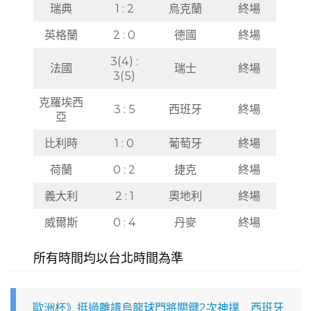
瑞典
1 : 2
烏克蘭
終場
英格蘭
2 : 0
德國
終場
3(4) :
法國
瑞士
終場
3(5)
克羅埃西
3 : 5
西班牙
終場
亞
比利時
1 : 0
葡萄牙
終場
荷蘭
0 : 2
捷克
終場
義大利
2 : 1
奧地利
終場
威爾斯
0 : 4
丹麥
終場
所有時間均以台北時間為準
歐洲杯》挺過離譜烏龍球門將關鍵2次神撲 西班牙