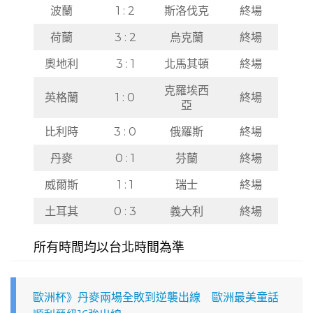
波蘭
1 : 2
斯洛伐克
終場
荷蘭
3 : 2
烏克蘭
終場
奧地利
3 : 1
北馬其頓
終場
克羅埃西
英格蘭
1 : 0
終場
亞
比利時
3 : 0
俄羅斯
終場
丹麥
0 : 1
芬蘭
終場
威爾斯
1 : 1
瑞士
終場
土耳其
0 : 3
義大利
終場
所有時間均以台北時間為準
歐洲杯》丹麥兩場全敗到逆襲出線 歐洲最美童話