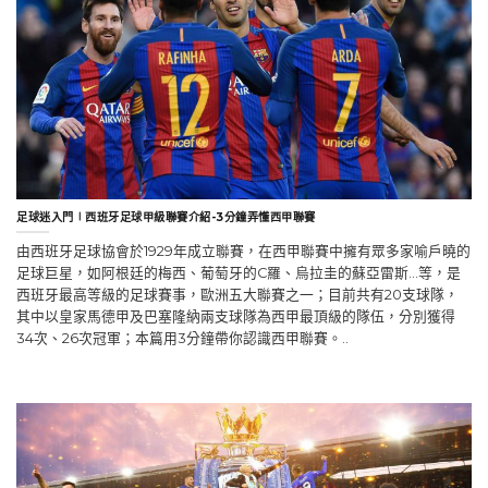
足球迷入門∣西班牙足球甲級聯賽介紹-3分鐘弄懂西甲聯賽
由西班牙足球協會於1929年成立聯賽，在西甲聯賽中擁有眾多家喻戶曉的
足球巨星，如阿根廷的梅西、葡萄牙的C羅、烏拉圭的蘇亞雷斯…等，是
西班牙最高等級的足球賽事，歐洲五大聯賽之一；目前共有20支球隊，
其中以皇家馬德甲及巴塞隆納兩支球隊為西甲最頂級的隊伍，分別獲得
34次、26次冠軍；本篇用3分鐘帶你認識西甲聯賽。..