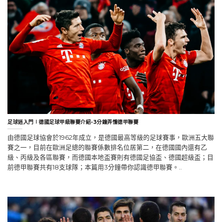
足球迷入門∣德國足球甲級聯賽介紹-3分鐘弄懂德甲聯賽
由德國足球協會於1962年成立，是德國最高等級的足球賽事，歐洲五大聯
賽之一，目前在歐洲足總的聯賽係數排名位居第二，在德國國內還有乙
級、丙級及各區聯賽，而德國本地盃賽則有德國足協盃、德國超級盃；目
前德甲聯賽共有18支球隊；本篇用3分鐘帶你認識德甲聯賽。..