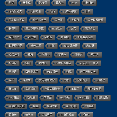
劉錚
林書瑋
歐洲盃
吳念庭
林立
林哲瑄
底特律老虎
比爾羅素
梅西
紐約大都會
日本
巴黎聖日耳曼
中華隊名單
墨西哥
字母哥
義甲聯賽戰績
林韋翰
波士頓塞爾提克
nba戰績
張奕
富邦勇士
歸化洋將
哈孝遠
阿提諾
內馬爾
世界盃小組賽
世界盃決賽
樂天金鷹
中職
2023經典賽
烏克蘭
羅德海洋
捷克
鋼鐵人
曾子祐
林書豪
統一獅
約基奇
澳洲
西武獅
法甲聯賽比分
吉力吉撈．鞏冠
王貞治
西雅圖水手
MLB職棒
韓職
義甲聯賽比分
灰狼
陳盈駿
奧克蘭運動家
曼城
金州勇士
sbl賽程
陳建州
富邦悍將
克里夫蘭騎士
PLG聯盟
甜瓜安東尼
nba直播
攻城獅
宋家豪
mlb戰績
鈴木一朗
貝比魯斯
明尼蘇達灰狼
魔獸
松坂大輔
萊斯特城
T1聯盟
霍華德
味全龍
台灣男籃
中華隊教練
柯瑞亞