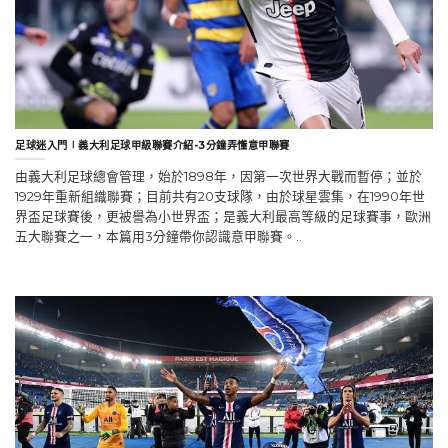
足球迷入門∣義大利足球甲級聯賽介紹-3分鐘弄懂意甲聯賽
由義大利足球總會管理，始於1898年，因第一次世界大戰而暫停；並於
1929年重新組織聯賽；目前共有20支球隊，由於球星雲集，在1990年世
界盃足球賽後，更被譽為小世界盃；是義大利最高等級的足球賽事，歐洲
五大聯賽之一，本篇用3分鐘帶你認識意甲聯賽。..