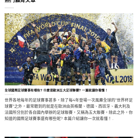
熱門體育文章
全球國際足球賽事有哪些? 什麼是歐洲五大足球聯賽? 一篇就讓你看懂！
世界各地每年的足球賽事甚多，除了每4年登場一次風麋全球的"世界杯足
球賽"之外，最常聽到的就是在歐洲由英格蘭、德國、西班牙、義大利及
法國所分別於各自國內舉辦的足球聯賽，又稱為五大聯賽，除此之外，你
知道的國際足球賽事還有哪些呢? 本篇介紹讓你一次就看懂！..