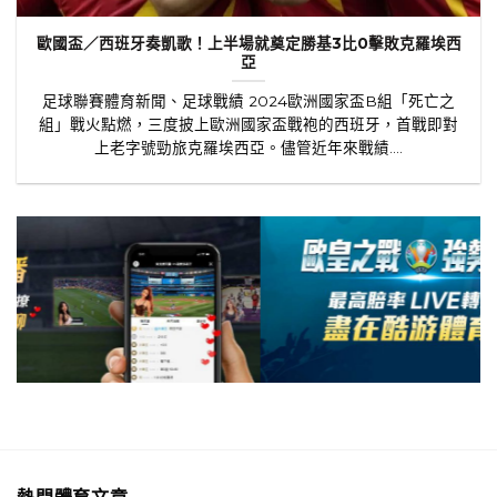
歐國盃／西班牙奏凱歌！上半場就奠定勝基3比0擊敗克羅埃西
亞
足球聯賽體育新聞、足球戰績 2024歐洲國家盃B組「死亡之
組」戰火點燃，三度披上歐洲國家盃戰袍的西班牙，首戰即對
上老字號勁旅克羅埃西亞。儘管近年來戰績....