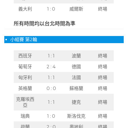
義大利
1 : 0
威爾斯
終場
所有時間均以台北時間為準
小組賽 第2輪
西班牙
1 : 1
波蘭
終場
葡萄牙
2 : 4
德國
終場
匈牙利
1 : 1
法國
終場
英格蘭
0 : 0
蘇格蘭
終場
克羅埃西
1 : 1
捷克
終場
亞
瑞典
1 : 0
斯洛伐克
終場
荷蘭
2 : 0
奧地利
終場