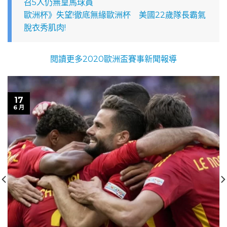
召5人仍無皇馬球員
歐洲杯》失望!徹底無緣歐洲杯 美國22歲隊長霸氣
脫衣秀肌肉!
閱讀更多2020歐洲盃賽事新聞報導
17
6 月