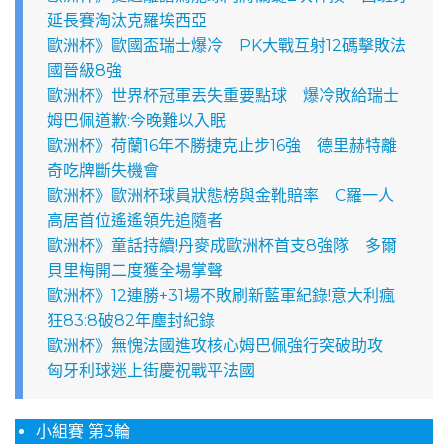
延長賽淘汰克羅埃西亞
歐洲杯》歐國盃瑞士爆冷 PK大戰互射12碼擊敗法
國晉級8強
歐洲杯》世界杯冠軍丟失重要點球 爆冷敗給瑞士
姆巴佩道歉:今晚難以入眠
歐洲杯》荷蘭16年不勝捷克止步16強 德里赫特離
奇吃牌斷失機會
歐洲杯》歐洲杯球員狀態榜與金靴賠率 C羅一人
高居首位遙遙領先追隨者
歐洲杯》童話持續!丹麥成歐洲杯首支8強隊 多爾
貝里梅開二度獲全場掌聲
歐洲杯》12連勝+31場不敗刷新藍軍紀錄!意大利瘋
狂83:8破82年塵封紀錄
歐洲杯》無愧法國進攻核心姆巴佩強行突破助攻
匈牙利球迷上街慶祝戰平法國
小組賽 第3輪