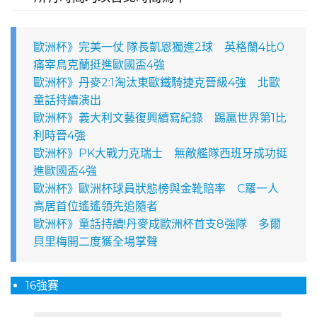
歐洲杯》完美一仗 隊長凱恩獨進2球 英格蘭4比0
痛宰烏克蘭挺進歐國盃4強
歐洲杯》丹麥2:1淘汰東歐鐵騎捷克晉級4強 北歐
童話持續演出
歐洲杯》義大利文藝復興續寫紀錄 踢贏世界第1比
利時晉4強
歐洲杯》PK大戰力克瑞士 無敵艦隊西班牙成功挺
進歐國盃4強
歐洲杯》歐洲杯球員狀態榜與金靴賠率 C羅一人
高居首位遙遙領先追隨者
歐洲杯》童話持續!丹麥成歐洲杯首支8強隊 多爾
貝里梅開二度獲全場掌聲
16強賽