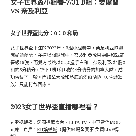
女子世界盃小組賽-7/31 B組：
愛爾蘭
VS
奈及利亞
女子世界盃比分
：0：0 和局
女子世界盃下注的2023年，B組小組賽中，奈及利亞隊迎
戰愛爾蘭隊。在這場關鍵戰中，奈及利亞隊只需踢和就能
晉級16強，而雙方最終以0比0握手言和。奈及利亞以1勝2
和的5分積分，擠下1勝1和1敗的4分積分的加拿大隊，成
功晉級下一輪。而加拿大隊和墊底的愛爾蘭隊（0勝1和2
敗）只能打包回家。
2023女子世界盃直播哪裡看？
● 電視轉播：
愛爾達體育台
、
ELTA TV
、
中華電信MOD
● 線上直播：
KU娛樂城
（提供64場全賽事 免費LIVE轉