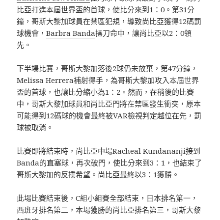
比亞打進本屆世界盃的首球，使比分來到1：0。第31分
鐘，哥斯大黎加球員在禁區犯規，導致尚比亞獲得12碼罰
球機會，
Barbra Banda
操刀命中，讓尚比亞以2：0領
先。
下半場比賽，哥斯大黎加落後2球仍未放棄，第47分鐘，
Melissa Herrera補射得手，為哥斯大黎加攻入本屆世界
盃的首球，也讓比分縮小為1：2。然而，在稍後的比賽
中，哥斯大黎加球員和尚比亞門將在禁區發生衝突，原本
可能得到12碼球的機會最終被VAR檢視判定越位在先，罰
球被取消。
比賽即將結束時，尚比亞中場Racheal Kundananji接到
Banda的直塞球，再次破門，使比分來到3：1，也結束了
哥斯大黎加的反撲希望。尚比亞最終以3：1獲勝。
此場比賽結束後，C組小組賽全部結束，日本排名第一，
西班牙排名第二，本場獲勝的尚比亞排名第三，哥斯大黎