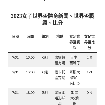
2023女子世界盃體育新聞、世界盃戰
績、比分
日期
時間
組別
地點
女足世
女足世
界盃賽
界盃
比
程
分
7/31
15:00
C組
惠靈頓
日本-
4-0
體育場
西班牙
7/31
15:00
C組
懷卡托
哥斯大
1-3
體育場
黎加-
尚比亞
7/31
18:00
B組
墨爾本
加拿
0-4
矩形球
大-澳
場
洲