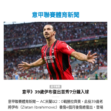
意甲聯賽體育新聞
意甲聯賽
意甲》39歲伊布復出首秀7分鐘入球
意甲聯賽體育新聞－ AC米蘭以2：0戰勝拉齊奧，此役39歲老
將伊布（Zlatan Ibrahimovic）養傷4個月後傷癒復出，登場