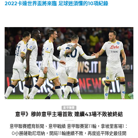
2022卡達世界盃將來臨 足球迷須懂的10項紀錄
意甲聯賽
意甲》穆帥意甲主場首敗 連續43場不敗被終結
意甲聯賽體育新聞、意甲戰績 意甲聯賽第11輪，拿坡里客場1：
0小勝薩勒尼塔納，開局11輪連續不敗，再度追平隊史最佳開