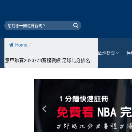
Skip
to
content
Home
/
籃球新聞
棒
意甲聯賽2023/24賽程戰績 足球比分排名