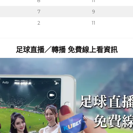
8
11
7
9
2
11
足球直播／轉播 免費線上看資訊