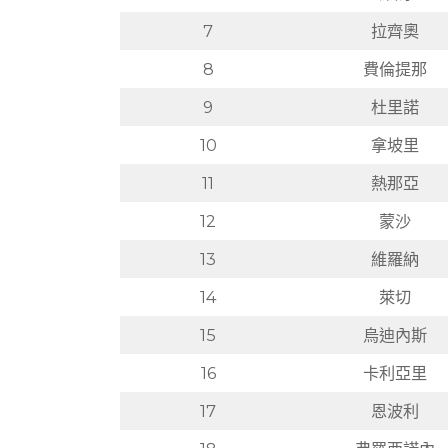
7
拉齊奧
8
費倫提那
9
杜里諾
10
拿坡里
11
熱那亞
12
蒙沙
13
維羅納
14
萊切
15
烏迪內斯
16
卡利亞里
17
恩波利