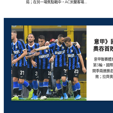
局；在另一場焦點戰中，AC米蘭客場....
意甲》
奧吞首
意甲聯賽體
第3輪，國
開季兩連勝走
敗；拉齊奧