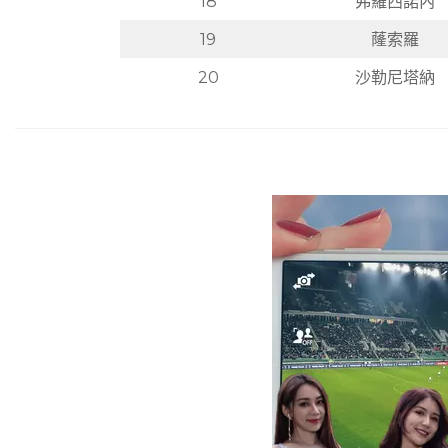
18
弗羅西諾內
19
蕯索羅
20
沙勒尼塔納