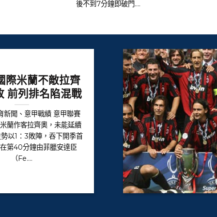
後不到7分鐘即破門....
國際米蘭不敵拉齊
敗 前列排名陷混戰
育新聞、意甲戰績 意甲聯賽
際米蘭作客拉齊奧，未能延續
勢以1：3敗陣，吞下開季首
在第40分鐘由菲臘安達臣
（Fe....