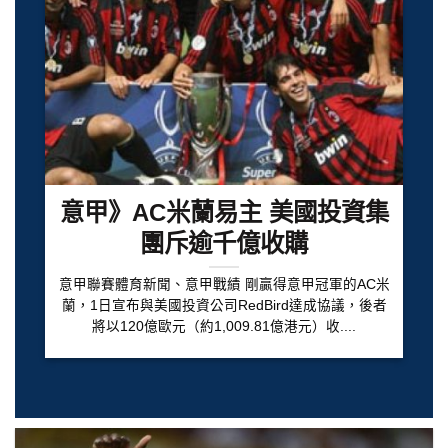
意甲》AC米蘭易主 美國投資集
團斥逾千億收購
意甲聯賽體育新聞、意甲戰績 剛贏得意甲冠軍的AC米
蘭，1日宣布與美國投資公司RedBird達成協議，後者
將以120億歐元（約1,009.81億港元）收....