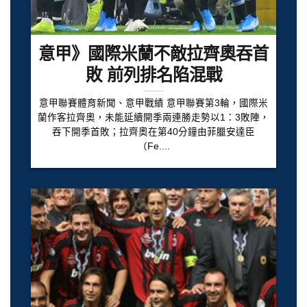
意甲》國際米蘭不敵拉齊奧吞首
敗 前列排名陷混戰
意甲聯賽體育新聞、意甲戰績 意甲聯賽第3輪，國際米
蘭作客拉齊奧，未能延續開季兩連勝走勢以1：3敗陣，
吞下開季首敗；拉齊奧在第40分鐘由菲臘安達臣
（Fe....