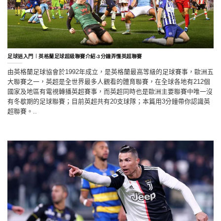
足球迷入門︱英格蘭足球超級聯賽介紹-3分鐘弄懂英超聯賽
由英格蘭足球協會於1992年成立，是英格蘭最高等級的足球賽事，歐洲五
大聯賽之一，英超是全世界最多人觀看的體育聯賽，在全球各地有212個
國家及地區有電視轉播英超賽事，而英超同時也是歐洲主要聯賽中唯一沒
有冬歇期的足球聯賽；目前英超共有20支球隊；本篇用3分鐘帶你認識英
超聯賽。..