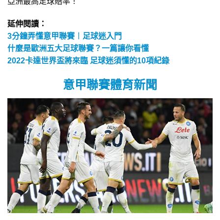
亞洲最高足球賠率！
延伸閱讀：
3分鐘弄懂意甲聯賽︱足球迷入門
什麼是歐洲五大足球聯賽？一篇讓你看懂
2022卡達世界盃將來臨 足球迷須懂的10項紀錄
意甲聯賽體育新聞