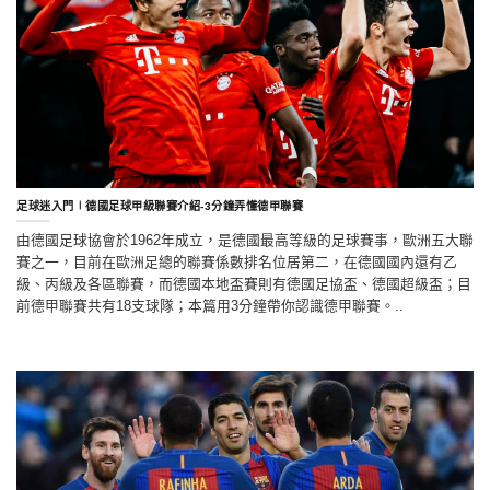
足球迷入門∣德國足球甲級聯賽介紹-3分鐘弄懂德甲聯賽
由德國足球協會於1962年成立，是德國最高等級的足球賽事，歐洲五大聯
賽之一，目前在歐洲足總的聯賽係數排名位居第二，在德國國內還有乙
級、丙級及各區聯賽，而德國本地盃賽則有德國足協盃、德國超級盃；目
前德甲聯賽共有18支球隊；本篇用3分鐘帶你認識德甲聯賽。..