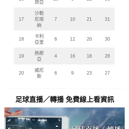
齊亞
沙勒
17
尼塔
7
10
21
31
納
卡利
18
6
12
20
30
亞里
熱那
19
4
16
18
28
亞
威尼
20
6
9
23
27
斯
足球直播／轉播 免費線上看資訊