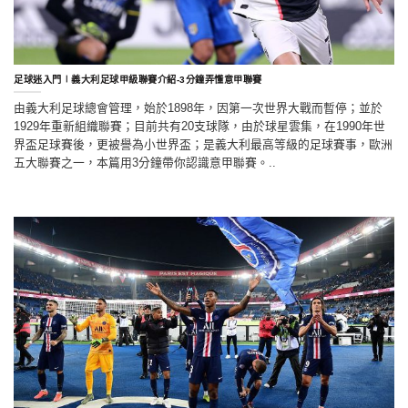
足球迷入門∣義大利足球甲級聯賽介紹-3分鐘弄懂意甲聯賽
由義大利足球總會管理，始於1898年，因第一次世界大戰而暫停；並於
1929年重新組織聯賽；目前共有20支球隊，由於球星雲集，在1990年世
界盃足球賽後，更被譽為小世界盃；是義大利最高等級的足球賽事，歐洲
五大聯賽之一，本篇用3分鐘帶你認識意甲聯賽。..