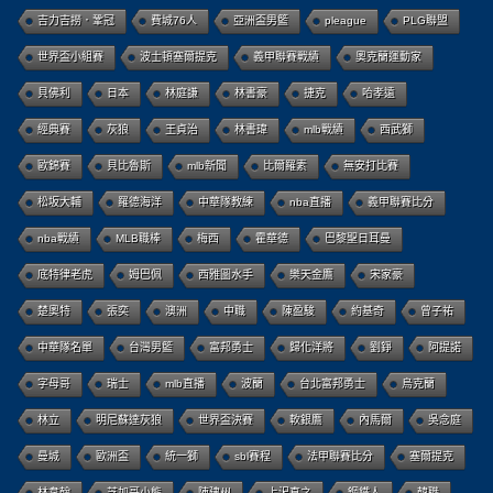
吉力吉撈．鞏冠
費城76人
亞洲盃男籃
pleague
PLG聯盟
世界盃小組賽
波士頓塞爾提克
義甲聯賽戰績
奧克蘭運動家
貝佛利
日本
林庭謙
林書豪
捷克
哈孝遠
經典賽
灰狼
王貞治
林書瑋
mlb戰績
西武獅
歐錦賽
貝比魯斯
mlb新聞
比爾羅素
無安打比賽
松坂大輔
羅德海洋
中華隊教練
nba直播
義甲聯賽比分
nba戰績
MLB職棒
梅西
霍華德
巴黎聖日耳曼
底特律老虎
姆巴佩
西雅圖水手
樂天金鷹
宋家豪
楚奧特
張奕
澳洲
中職
陳盈駿
約基奇
曾子祐
中華隊名單
台灣男籃
富邦勇士
歸化洋將
劉錚
阿提諾
字母哥
瑞士
mlb直播
波蘭
台北富邦勇士
烏克蘭
林立
明尼蘇達灰狼
世界盃決賽
軟銀鷹
內馬爾
吳念庭
曼城
歐洲盃
統一獅
sbl賽程
法甲聯賽比分
塞爾提克
林韋翰
芝加哥小熊
陳建州
上沢直之
鋼鐵人
韓職