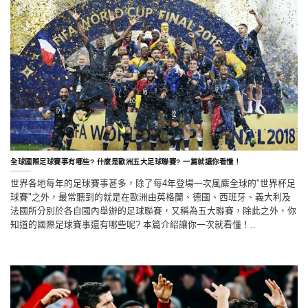
全球國際足球賽事有哪些? 什麼是歐洲五大足球聯賽? 一篇就讓你看懂！
世界各地每年的足球賽事甚多，除了每4年登場一次風麋全球的"世界杯足
球賽"之外，最常聽到的就是在歐洲由英格蘭、德國、西班牙、義大利及
法國所分別於各自國內舉辦的足球聯賽，又稱為五大聯賽，除此之外，你
知道的國際足球賽事還有哪些呢? 本篇介紹讓你一次就看懂！..