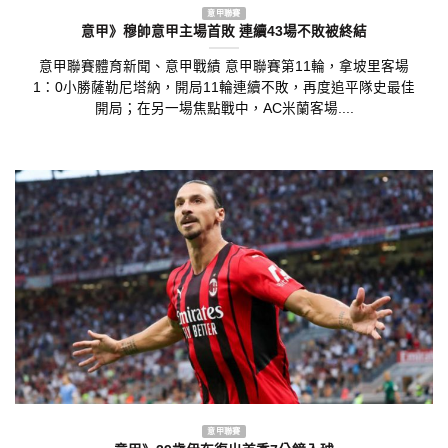
意甲聯賽
意甲》穆帥意甲主場首敗 連續43場不敗被終結
意甲聯賽體育新聞、意甲戰績 意甲聯賽第11輪，拿坡里客場
1：0小勝薩勒尼塔納，開局11輪連續不敗，再度追平隊史最佳
開局；在另一場焦點戰中，AC米蘭客場....
意甲聯賽