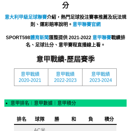
分
意大利甲級足球聯賽
介紹，熱門足球投注賽事推薦及玩法規
則、運彩賠率說明。
意甲聯賽官網
SPORT598
體育新聞
匯整提供 2021-2022
意甲聯賽
戰績排
名、足球比分、意甲賽程直播線上看。
意甲戰績-歷屆賽季
意甲戰績
意甲戰績
意甲戰績
2020-2021
2022-2023
2023-2024
意甲排名︱意甲數據︱意甲積分
排名
球隊
勝
和
負
積分
AC米