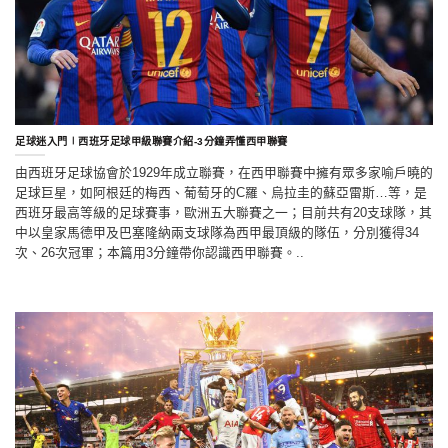
足球迷入門∣西班牙足球甲級聯賽介紹-3分鐘弄懂西甲聯賽
由西班牙足球協會於1929年成立聯賽，在西甲聯賽中擁有眾多家喻戶曉的
足球巨星，如阿根廷的梅西、葡萄牙的C羅、烏拉圭的蘇亞雷斯…等，是
西班牙最高等級的足球賽事，歐洲五大聯賽之一；目前共有20支球隊，其
中以皇家馬德甲及巴塞隆納兩支球隊為西甲最頂級的隊伍，分別獲得34
次、26次冠軍；本篇用3分鐘帶你認識西甲聯賽。..