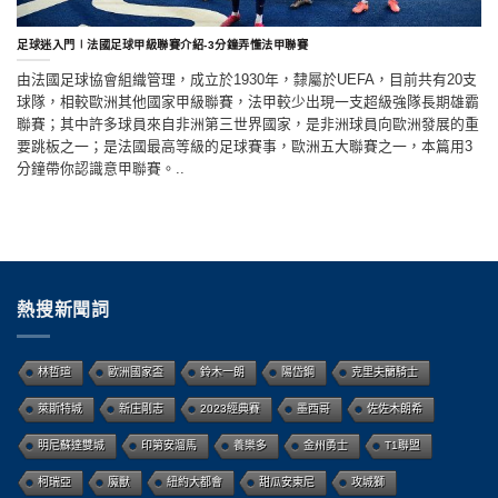
足球迷入門∣法國足球甲級聯賽介紹-3分鐘弄懂法甲聯賽
由法國足球協會組織管理，成立於1930年，隸屬於UEFA，目前共有20支
球隊，相較歐洲其他國家甲級聯賽，法甲較少出現一支超級強隊長期雄霸
聯賽；其中許多球員來自非洲第三世界國家，是非洲球員向歐洲發展的重
要跳板之一；是法國最高等級的足球賽事，歐洲五大聯賽之一，本篇用3
分鐘帶你認識意甲聯賽。..
熱搜新聞詞
林哲瑄
歐洲國家盃
鈴木一朗
陽岱鋼
克里夫蘭騎士
萊斯特城
新庄剛志
2023經典賽
墨西哥
佐佐木朗希
明尼蘇達雙城
印第安溜馬
養樂多
金州勇士
T1聯盟
柯瑞亞
魔獸
紐約大都會
甜瓜安東尼
攻城獅