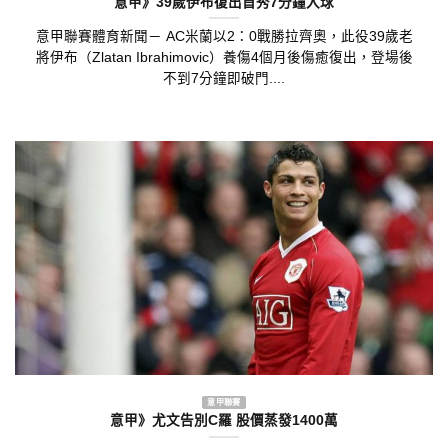
意甲》39歲伊布復出首秀7分鐘入球
意甲聯賽體育新聞－ AC米蘭以2：0戰勝拉齊奧，此役39歲老
將伊布（Zlatan Ibrahimovic）養傷4個月後傷癒復出，登場後
不到7分鐘即破門....
意甲聯賽
意甲》尤文告別C羅 股價蒸發1400萬