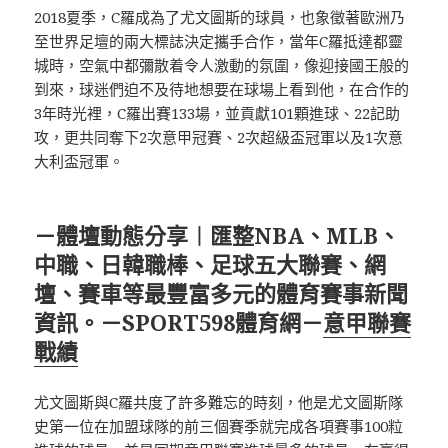
2018夏季，C羅成為了尤文圖斯的球員，也象徵著歐洲乃
至世界足壇的兩大標誌決定攜手合作，當年C羅抵達都靈
城時，空氣中都彌散着令人激動的氛圍，像迎接國王般的
到來，球迷們迫不及待地想要在球場上看到他，在合作的
3年時光裡，C羅出賽133場，並貢獻101顆進球、22記助
攻，更共同奪下2次意甲冠賽、2次超級盃冠軍以及1次意
大利盃冠軍。
－體壇動態分享︱匯整NBA、MLB、
中職、日韓職棒、足球五大聯賽、網
壇、賽車等最豐富多元的體育賽事新聞
資訊。－SPORT598體育網－
意甲聯賽
戰績
尤文圖斯與C羅共度了許多難忘的時刻，他是尤文圖斯隊
史第一位在加盟球隊的前三個賽季就完成各項賽事100粒