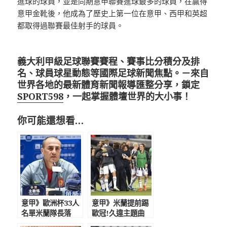
進球的球員，並是同期意甲聯賽進球最多的球員，在贏得
意甲金靴後，他成為了歷史上第一位在意甲、西甲和英超
都取得過聯賽最佳射手的球員。
義大利甲級足球聯賽賽程、賽事比分積分及排
名、球員球星動態等國際足球新聞焦點。－來自
世界各地的最新體育新聞報導匯整分享，鎖定
SPORT598
，一起掌握體壇世界的大小事！
你可能還想看…
意甲》歐洲杯33人
意甲》米蘭提前踢
名單米蘭隊長落
歐冠!久違主題曲
選 卡納瓦羅：若
C羅女友帶4子遊輪