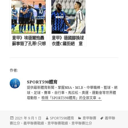
意大利球隊執教邀
暢玩看F1
請 我會準備好
意甲》埃德爾炮轟
意甲》德國腳換球
蘇寧毀了孔蒂!只想
衣遭C羅拒絕 意
賺錢不在乎足球
大利名宿:C羅一直
莫拉蒂發聲力挺張
世界級 但盧卡庫比
康陽
他更全面
作者:
SPORT598體育
提供最新體育新聞，掌握NBA、MLB、中華職棒、籃球、網
球、足球、賽車、自行車、馬拉松、奧運、運動會等世界體
壇動態。
檢視「SPORT598體育」的全部文章
發
作
分
標
2021 年 9 月 1 日
SPORT598體育
意甲聯賽
義甲聯
佈
者
類
籤
賽比分
、
義甲聯賽戰績
、
意甲聯賽戰績
、
意甲聯賽比分