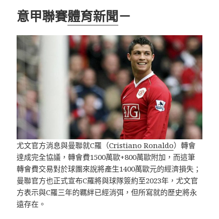
意甲聯賽
體育新聞
－
尤文官方消息與曼聯就C羅（
Cristiano Ronaldo
）轉會
達成完全協議，轉會費1500萬歐+800萬歐附加，而這筆
轉會費交易對於球團來說將產生1400萬歐元的經濟損失；
曼聯官方也正式宣布C羅將與球隊簽約至2023年，尤文官
方表示與C羅三年的羈絆已經消弭，但所寫就的歷史將永
遠存在。