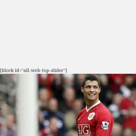
[block id="all-web-top-slider"]