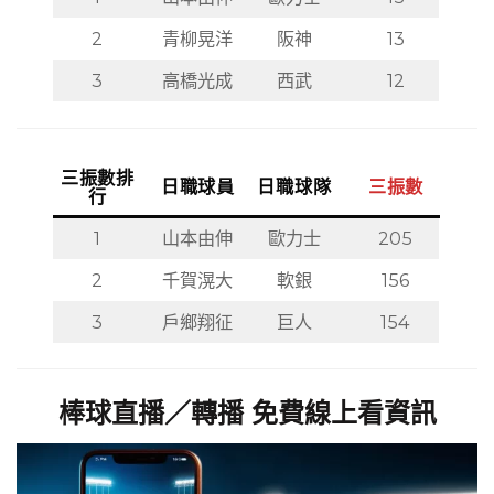
2
青柳晃洋
阪神
13
3
高橋光成
西武
12
三振數排
日職球員
日職球隊
三振數
行
1
山本由伸
歐力士
205
2
千賀滉大
軟銀
156
3
戶鄉翔征
巨人
154
棒球直播／轉播 免費線上看資訊