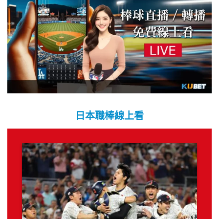
日本職棒線上看