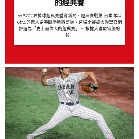
的經典賽
WBC世界棒球經典賽體育新聞、經典賽戰績 日本隊以
6比5的驚人逆轉戰勝墨西哥隊，這場比賽被大聯盟官網
評選為「史上最偉大的經典賽」。 根據大聯盟官網的
報....