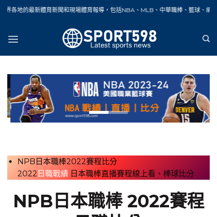
Skip
聞和現場體育報導，包括NBA、MLB、中華職棒、籃球、網球、足球、賽車、自行車
to
content
NPB日本職棒2022賽程比分
2022
日職戰績
日本職棒直播賽程線上看、棒球比分
NPB日本職棒 2022賽程