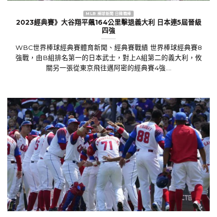
MLB 棒球新聞 日韓職棒
2023經典賽》大谷翔平飆164公里擊退義大利 日本連5屆晉級
四強
WBC世界棒球經典賽體育新聞、經典賽戰績 世界棒球經典賽8
強戰，由B組排名第一的日本武士，對上A組第二的義大利，攸
關另一張從東京飛往邁阿密的經典賽4強....