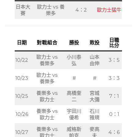
日本大
歐力士 vs 養
4：2
歐力士猛牛
賽
樂多
日職
日期
對戰組合
勝投
敗投
比分
歐力士 vs
小川泰
山本
10/22
3：5
養樂多
弘
由伸
歐力士 vs
10/23
#
#
3：3
養樂多
養樂多 vs
高橋奎
宮城
10/25
7：1
歐力士
二
大彌
養樂多 vs
宇田川
石川
10/26
0：1
歐力士
優希
雅規
養樂多 vs
威格斯
麥高
10/27
4：6
歐力士
帕克
夫