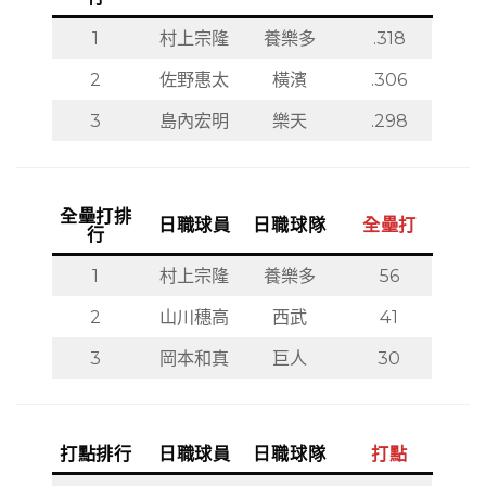
1
村上宗隆
養樂多
.318
2
佐野惠太
橫濱
.306
3
島內宏明
樂天
.298
全壘打排
日職球員
日職球隊
全壘打
行
1
村上宗隆
養樂多
56
2
山川穗高
西武
41
3
岡本和真
巨人
30
打點排行
日職球員
日職球隊
打點