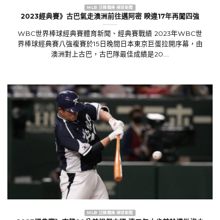
MLB 日韓職棒 棒球新聞
2023經典賽》古巴氣走澳洲前往邁阿密 睽違17年再闖四強
WBC世界棒球經典賽體育新聞、經典賽戰績 2023年WBC世
界棒球經典賽八強複賽於15日晚間日本東京巨蛋拉開序幕，由
澳洲對上古巴，古巴隊最佳成績是20....
MLB 日韓職棒 棒球新聞