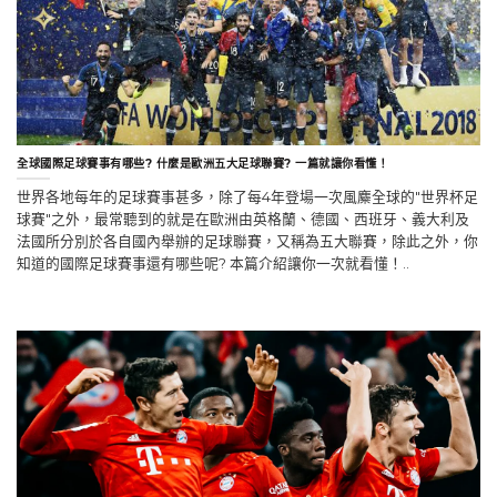
全球國際足球賽事有哪些? 什麼是歐洲五大足球聯賽? 一篇就讓你看懂！
世界各地每年的足球賽事甚多，除了每4年登場一次風麋全球的"世界杯足
球賽"之外，最常聽到的就是在歐洲由英格蘭、德國、西班牙、義大利及
法國所分別於各自國內舉辦的足球聯賽，又稱為五大聯賽，除此之外，你
知道的國際足球賽事還有哪些呢? 本篇介紹讓你一次就看懂！..