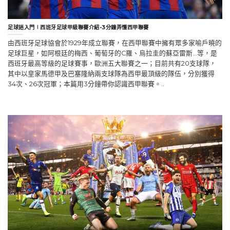
足球迷入門∣西班牙足球甲級聯賽介紹-3分鐘弄懂西甲聯賽
由西班牙足球協會於1929年成立聯賽，在西甲聯賽中擁有眾多家喻戶曉的
足球巨星，如阿根廷的梅西、葡萄牙的C羅、烏拉圭的蘇亞雷斯…等，是
西班牙最高等級的足球賽事，歐洲五大聯賽之一；目前共有20支球隊，
其中以皇家馬德甲及巴塞隆納兩支球隊為西甲最頂級的隊伍，分別獲得
34次、26次冠軍；本篇用3分鐘帶你認識西甲聯賽。..