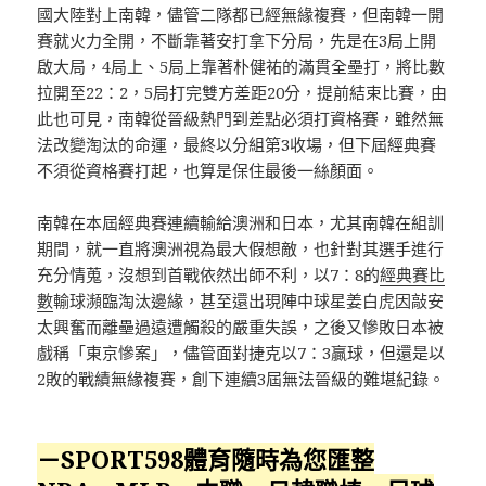
國大陸對上南韓，儘管二隊都已經無緣複賽，但南韓一開
賽就火力全開，不斷靠著安打拿下分局，先是在3局上開
啟大局，4局上、5局上靠著朴健祐的滿貫全壘打，將比數
拉開至22：2，5局打完雙方差距20分，提前結束比賽，由
此也可見，南韓從晉級熱門到差點必須打資格賽，雖然無
法改變淘汰的命運，最終以分組第3收場，但下屆經典賽
不須從資格賽打起，也算是保住最後一絲顏面。
南韓在本屆經典賽連續輸給澳洲和日本，尤其南韓在組訓
期間，就一直將澳洲視為最大假想敵，也針對其選手進行
充分情蒐，沒想到首戰依然出師不利，以7：8的
經典賽比
數
輸球瀕臨淘汰邊緣，甚至還出現陣中球星姜白虎因敲安
太興奮而離壘過遠遭觸殺的嚴重失誤，之後又慘敗日本被
戲稱「東京慘案」，儘管面對捷克以7：3贏球，但還是以
2敗的戰績無緣複賽，創下連續3屆無法晉級的難堪紀錄。
－SPORT598體育隨時為您匯整