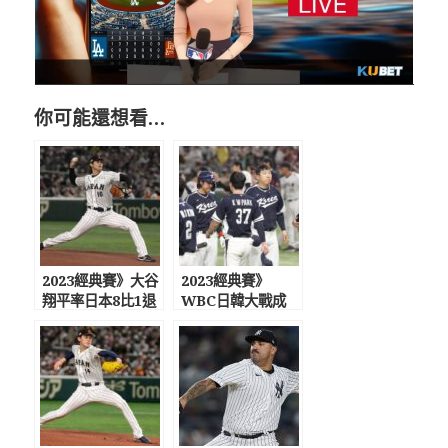
你可能還想看…
2023經典賽》大谷
2023經典賽》
翔平率日本8比1退
WBC日韓大戰成
中國 球迷驚豔中國
「東京慘案」 日本
變強
隊13比4血洗南韓
隊