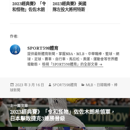
2023經典賽》「令
2023經典賽》美國
和怪物」佐佐木朗
隊左投大將柯特斯
希領軍，日本擊敗
因傷退出經典賽
捷克3連勝晉級
作者:
SPORT598體育
提供最新體育新聞，掌握NBA、MLB、中華職棒、籃球、網
球、足球、賽車、自行車、馬拉松、奧運、運動會等世界體
壇動態。
檢視「SPORT598體育」的全部文章
發
作
分
2023 年 3 月 16 日
SPORT598體育
MLB
、
日韓職棒
、
棒
佈
者
類
球新聞
日
期:
文
上一篇文章
章
2023經典賽》「令和怪物」佐佐木朗希領軍，
上
導
日本擊敗捷克3連勝晉級
一
覽
篇