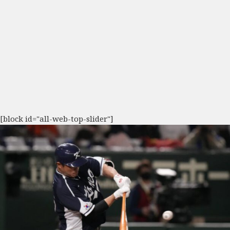
[block id="all-web-top-slider"]