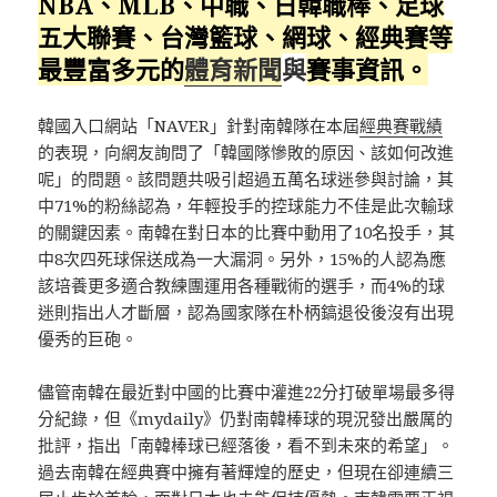
NBA、MLB、中職、日韓職棒、足球
五大聯賽、台灣籃球、網球、經典賽等
最豐富多元的
體育新聞
與
賽事資訊。
韓國入口網站「NAVER」針對南韓隊在本屆
經典賽戰績
的表現，向網友詢問了「韓國隊慘敗的原因、該如何改進
呢」的問題。該問題共吸引超過五萬名球迷參與討論，其
中71%的粉絲認為，年輕投手的控球能力不佳是此次輸球
的關鍵因素。南韓在對日本的比賽中動用了10名投手，其
中8次四死球保送成為一大漏洞。另外，15%的人認為應
該培養更多適合教練團運用各種戰術的選手，而4%的球
迷則指出人才斷層，認為國家隊在朴柄鎬退役後沒有出現
優秀的巨砲。
儘管南韓在最近對中國的比賽中灌進22分打破單場最多得
分紀錄，但《mydaily》仍對南韓棒球的現況發出嚴厲的
批評，指出「南韓棒球已經落後，看不到未來的希望」。
過去南韓在經典賽中擁有著輝煌的歷史，但現在卻連續三