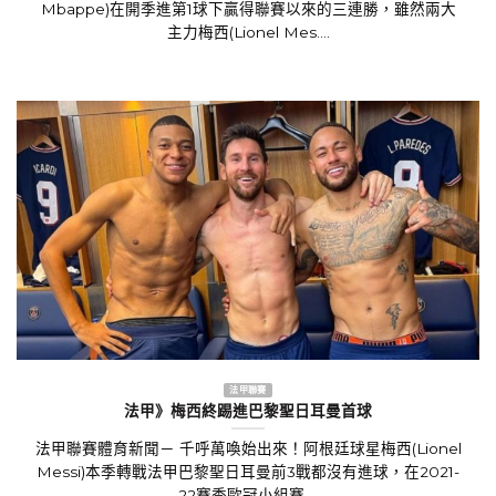
Mbappe)在開季進第1球下贏得聯賽以來的三連勝，雖然兩大
主力梅西(Lionel Mes....
法甲聯賽
法甲》梅西終踢進巴黎聖日耳曼首球
法甲聯賽體育新聞－ 千呼萬喚始出來！阿根廷球星梅西(Lionel
Messi)本季轉戰法甲巴黎聖日耳曼前3戰都沒有進球，在2021-