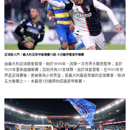
足球迷入門∣義大利足球甲級聯賽介紹-3分鐘弄懂意甲聯賽
由義大利足球總會管理，始於1898年，因第一次世界大戰而暫停；並於
1929年重新組織聯賽；目前共有20支球隊，由於球星雲集，在1990年世
界盃足球賽後，更被譽為小世界盃；是義大利最高等級的足球賽事，歐洲
五大聯賽之一，本篇用3分鐘帶你認識意甲聯賽。..