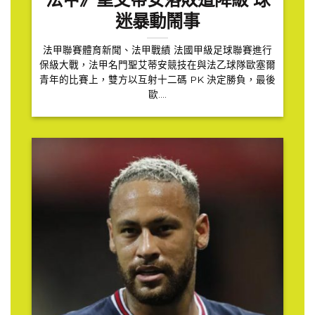
法甲》聖艾蒂安落敗遭降級 球
迷暴動鬧事
法甲聯賽體育新聞、法甲戰績 法國甲級足球聯賽進行
保級大戰，法甲名門聖艾蒂安競技在與法乙球隊歐塞爾
青年的比賽上，雙方以互射十二碼 PK 決定勝負，最後
歐....