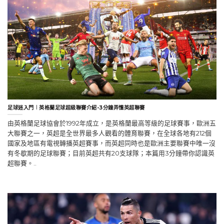
足球迷入門︱英格蘭足球超級聯賽介紹-3分鐘弄懂英超聯賽
由英格蘭足球協會於1992年成立，是英格蘭最高等級的足球賽事，歐洲五
大聯賽之一，英超是全世界最多人觀看的體育聯賽，在全球各地有212個
國家及地區有電視轉播英超賽事，而英超同時也是歐洲主要聯賽中唯一沒
有冬歇期的足球聯賽；目前英超共有20支球隊；本篇用3分鐘帶你認識英
超聯賽。..