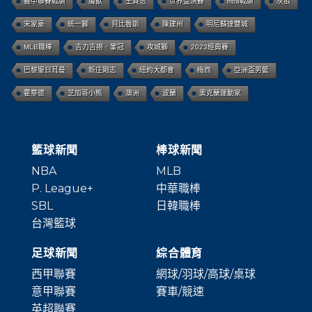
義甲聯賽戰績
魔獸
王貞治
世界盃決賽
nba戰績
灰狼
宋家豪
統一獅
貝比魯斯
陳建州
明尼蘇達雙城
MLB職棒
吉力吉撈．鞏冠
攻城獅
2023經典賽
巴黎聖日耳曼
新庄剛志
紐約大都會
梅西
亞洲盃男籃
霍華德
芝加哥小熊
澳洲
波蘭
奧克蘭運動家
籃球新聞
棒球新聞
NBA
MLB
P. League+
中華職棒
SBL
日韓職棒
台灣籃球
足球新聞
綜合體育
西甲聯賽
網球/羽球/高球/桌球
意甲聯賽
賽車/競速