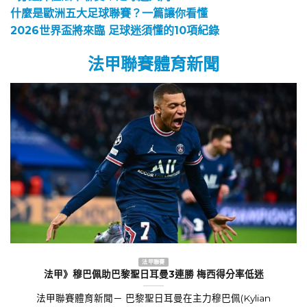
3分鐘弄懂法甲聯賽︱足球迷入門
什麼是歐洲五大足球聯賽？一篇讓你看懂
2026世界盃將來臨 足球迷須懂的10項紀錄
法甲聯賽體育新聞
法甲聯賽
法甲》穆巴佩助巴黎聖日耳曼3連勝 梅西得分率低迷
法甲聯賽體育新聞－ 巴黎聖日耳曼在主力穆巴佩(Kylian