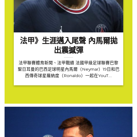
法甲》生涯邁入尾聲 內馬爾拋
出震撼彈
法甲聯賽體育新聞、法甲戰績 法國甲級足球聯賽巴黎
聖日耳曼的巴西足球明星內馬爾（Neymar）19日和巴
西傳奇球星羅納度（Ronaldo）一起在YouT....