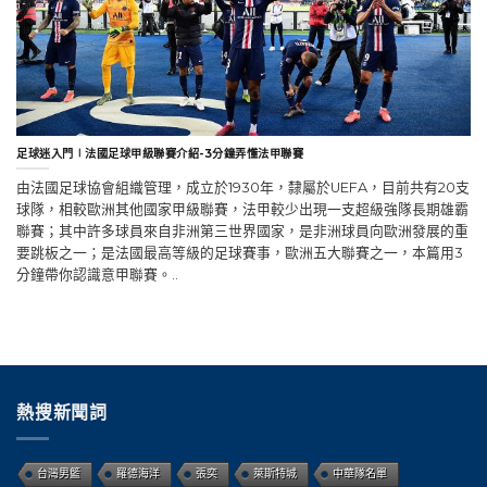
足球迷入門∣法國足球甲級聯賽介紹-3分鐘弄懂法甲聯賽
由法國足球協會組織管理，成立於1930年，隸屬於UEFA，目前共有20支
球隊，相較歐洲其他國家甲級聯賽，法甲較少出現一支超級強隊長期雄霸
聯賽；其中許多球員來自非洲第三世界國家，是非洲球員向歐洲發展的重
要跳板之一；是法國最高等級的足球賽事，歐洲五大聯賽之一，本篇用3
分鐘帶你認識意甲聯賽。..
熱搜新聞詞
台灣男籃
羅德海洋
張奕
萊斯特城
中華隊名單