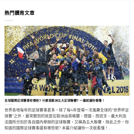
熱門體育文章
全球國際足球賽事有哪些? 什麼是歐洲五大足球聯賽? 一篇就讓你看懂！
世界各地每年的足球賽事甚多，除了每4年登場一次風麋全球的"世界杯足
球賽"之外，最常聽到的就是在歐洲由英格蘭、德國、西班牙、義大利及
法國所分別於各自國內舉辦的足球聯賽，又稱為五大聯賽，除此之外，你
知道的國際足球賽事還有哪些呢? 本篇介紹讓你一次就看懂！..