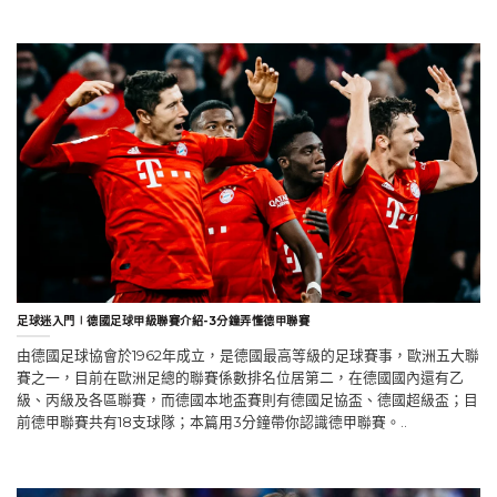
足球迷入門∣德國足球甲級聯賽介紹-3分鐘弄懂德甲聯賽
由德國足球協會於1962年成立，是德國最高等級的足球賽事，歐洲五大聯
賽之一，目前在歐洲足總的聯賽係數排名位居第二，在德國國內還有乙
級、丙級及各區聯賽，而德國本地盃賽則有德國足協盃、德國超級盃；目
前德甲聯賽共有18支球隊；本篇用3分鐘帶你認識德甲聯賽。..