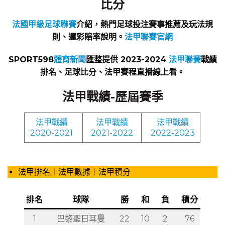
比分
法國甲級足球聯賽
介紹，熱門足球投注賽事推薦及玩法規
則、運彩賠率說明。
法甲聯賽官網
SPORT598
體育新聞
匯整提供 2023-2024
法甲聯賽
戰績
排名、足球比分、法甲賽程直播線上看。
法甲戰績-歷屆賽季
法甲戰績
法甲戰績
法甲戰績
2020-2021
2021-2022
2022-2023
法甲排名︱法甲數據︱法甲積分
排名
球隊
勝
和
負
積分
1
巴黎聖日耳曼
22
10
2
76