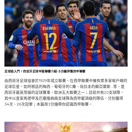
足球迷入門∣西班牙足球甲級聯賽介紹-3分鐘弄懂西甲聯賽
由西班牙足球協會於1929年成立聯賽，在西甲聯賽中擁有眾多家喻戶曉的
足球巨星，如阿根廷的梅西、葡萄牙的C羅、烏拉圭的蘇亞雷斯…等，是
西班牙最高等級的足球賽事，歐洲五大聯賽之一；目前共有20支球隊，
其中以皇家馬德甲及巴塞隆納兩支球隊為西甲最頂級的隊伍，分別獲得
34次、26次冠軍；本篇用3分鐘帶你認識西甲聯賽。..