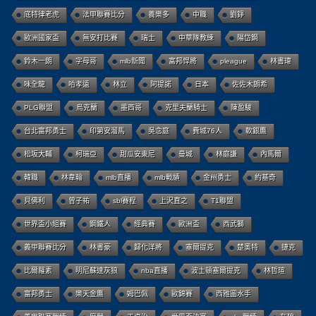
底特律老虎
法甲聯賽比分
養樂多
中職
劉錚
歐洲國家盃
無安打比賽
瑞士
中華隊教練
陽岱鋼
鈴木一朗
字母哥
mlb新聞
富邦悍將
pleague
林書瑋
味全龍
哈孝遠
林立
阿提諾
日本
佐佐木朗希
PLG聯盟
烏克蘭
墨西哥
克里夫蘭騎士
陳盈駿
台北富邦勇士
印第安溜馬
吳念庭
費城76人
軟銀鷹
松坂大輔
柯瑞亞
甜瓜安東尼
曼城
林庭謙
內馬爾
韓職
林韋翰
mlb直播
mlb戰績
金州勇士
約基奇
貝佛利
曾子祐
sbl賽程
上沢直之
T1聯盟
世界盃小組賽
鋼鐵人
經典賽
歐洲盃
西武獅
義甲聯賽比分
林書豪
歸化洋將
塞爾提克
楚奧特
捷克
比爾羅素
明尼蘇達灰狼
nba直播
波士頓塞爾提克
林哲瑄
富邦勇士
樂天金鷹
姆巴佩
歐錦賽
西雅圖水手