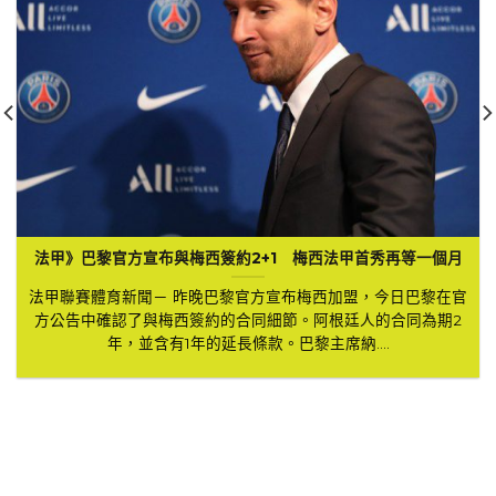
法甲》巴黎官方宣布與梅西簽約2+1 梅西法甲首秀再等一個月
法甲聯賽體育新聞－ 昨晚巴黎官方宣布梅西加盟，今日巴黎在官
方公告中確認了與梅西簽約的合同細節。阿根廷人的合同為期2
年，並含有1年的延長條款。巴黎主席納....