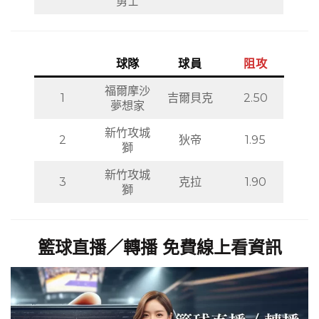
勇士
球隊
球員
阻攻
福爾摩沙
1
吉爾貝克
2.50
夢想家
新竹攻城
2
狄帝
1.95
獅
新竹攻城
3
克拉
1.90
獅
籃球直播／轉播 免費線上看資訊