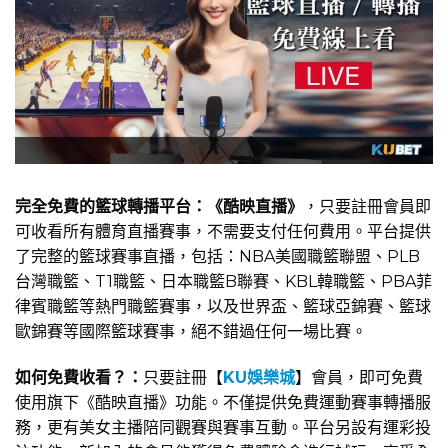
完全免費的籃球轉播平台：《酷映直播》
，只要註冊會員即
可收看所有體育直播賽事，不需要支付任何費用。平台提供
了完整的籃球賽事直播，包括：NBA美國職籃聯盟、PLB
台灣職籃、T1職籃、日本職籃B聯賽、KBL韓職籃、PBA菲
律賓職籃等熱門職籃賽事，以及世界盃、籃球亞錦賽、籃球
歐錦賽等國際籃球賽事，絕不錯過任何一場比賽。
如何免費收看？：
只要註冊【
KU娛樂城
】會員，即可免費
使用旗下《酷映直播》功能。不僅提供免費運動賽事轉播服
務，更有美女主播陪同觀賽與賽事互動。平台另設有運彩投