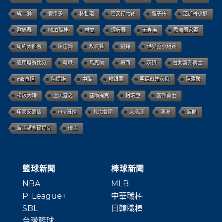
統一獅
養樂多
林哲瑄
無安打比賽
曾子祐
芝加哥小熊
歐錦賽
MLB職棒
林立
經典賽
王貞治
歐洲國家盃
紐約大都會
陽岱鋼
攻城獅
劉錚
世界盃小組賽
義甲聯賽比分
韓職
烏克蘭
梅西
灰狼
台北富邦勇士
mlb直播
阿提諾
中職
軟銀鷹
明尼蘇達灰狼
陳盈駿
松坂大輔
上沢直之
塞爾提克
柯瑞亞
富邦勇士
印第安溜馬
nba直播
貝比魯斯
吳念庭
澳洲
波蘭
波士頓塞爾提克
瑞士
籃球新聞
棒球新聞
NBA
MLB
P. League+
中華職棒
SBL
日韓職棒
台灣籃球