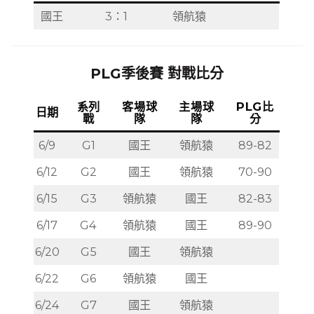
國王
3：1
領航猿
PLG季後賽 對戰比分
系列
客場球
主場球
PLG比
日期
戰
隊
隊
分
6/9
G1
國王
領航猿
89-82
6/12
G2
國王
領航猿
70-90
6/15
G3
領航猿
國王
82-83
6/17
G4
領航猿
國王
89-90
6/20
G5
國王
領航猿
6/22
G6
領航猿
國王
6/24
G7
國王
領航猿