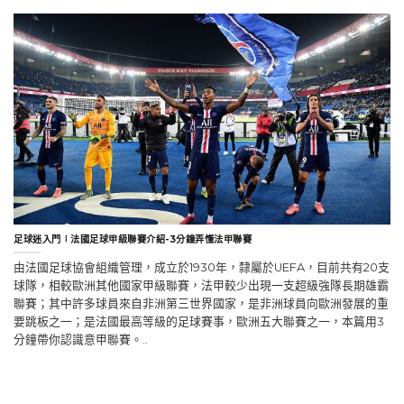
足球迷入門∣法國足球甲級聯賽介紹-3分鐘弄懂法甲聯賽
由法國足球協會組織管理，成立於1930年，隸屬於UEFA，目前共有20支
球隊，相較歐洲其他國家甲級聯賽，法甲較少出現一支超級強隊長期雄霸
聯賽；其中許多球員來自非洲第三世界國家，是非洲球員向歐洲發展的重
要跳板之一；是法國最高等級的足球賽事，歐洲五大聯賽之一，本篇用3
分鐘帶你認識意甲聯賽。..