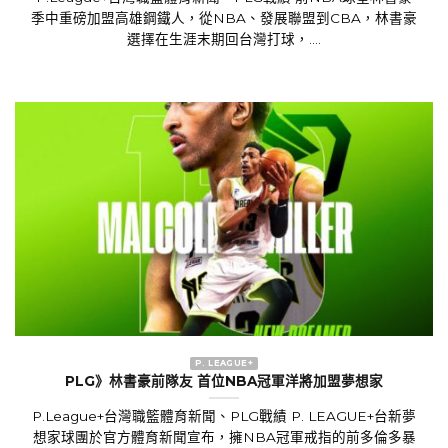
季中重磅加盟高雄鋼鐵人，從NBA、發展聯盟到CBA，林書豪
選擇在生涯末期回台灣打球，....
P. LEAGUE+
PLG》林書豪前隊友 首位NBA冠軍洋將加盟夢想家
P.League+台灣職籃體育新聞、PLG戰績 P. LEAGUE+台新夢
想家球團於官方體育新聞宣布，擁NBA冠軍戒指的前多倫多暴