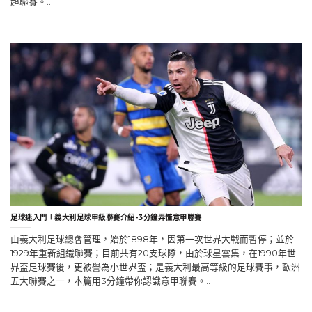
超聯賽。..
足球迷入門∣義大利足球甲級聯賽介紹-3分鐘弄懂意甲聯賽
由義大利足球總會管理，始於1898年，因第一次世界大戰而暫停；並於
1929年重新組織聯賽；目前共有20支球隊，由於球星雲集，在1990年世
界盃足球賽後，更被譽為小世界盃；是義大利最高等級的足球賽事，歐洲
五大聯賽之一，本篇用3分鐘帶你認識意甲聯賽。..