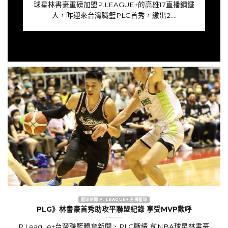
球星林書豪重磅加盟P.LEAGUE+的高雄17直播鋼鐵
人，昨迎來台灣職籃PLG首秀，繳出2....
籃球新聞 P. LEAGUE+ 台灣籃球
PLG》林書豪首秀助攻平聯盟紀錄 享受MVP歡呼
P.League+台灣職籃體育新聞、PLG戰績 前NBA球星林書豪