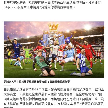
其中以皇家馬德甲及巴塞隆納兩支球隊為西甲最頂級的隊伍，分別獲得
34次、26次冠軍；本篇用3分鐘帶你認識西甲聯賽。..
足球迷入門︱英格蘭足球超級聯賽介紹-3分鐘弄懂英超聯賽
由英格蘭足球協會於1992年成立，是英格蘭最高等級的足球賽事，歐洲五
大聯賽之一，英超是全世界最多人觀看的體育聯賽，在全球各地有212個
國家及地區有電視轉播英超賽事，而英超同時也是歐洲主要聯賽中唯一沒
有冬歇期的足球聯賽；目前英超共有20支球隊；本篇用3分鐘帶你認識英