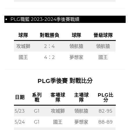
PLG職籃 2023-2024季後賽戰績
球隊
對戰勝負
球隊
晉級球隊
攻城獅
2：4
領航猿
領航猿
國王
4：2
夢想家
國王
PLG季後賽 對戰比分
系列
客場球
主場球
PLG比
日期
戰
隊
隊
分
5/23
G1
攻城獅
領航猿
82-95
5/24
G1
國王
夢想家
88-89