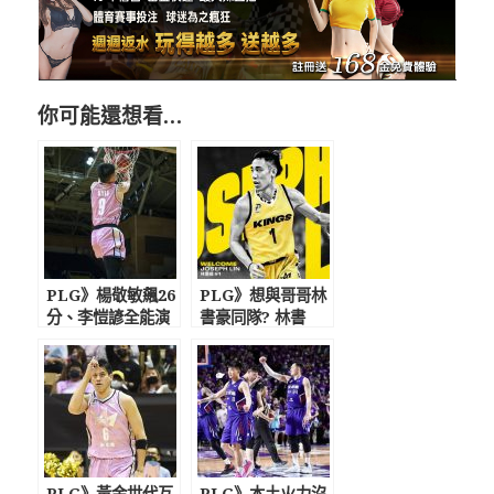
你可能還想看…
PLG》楊敬敏飆26
PLG》想與哥哥林
分、李愷諺全能演
書豪同隊? 林書
出 國王躍居龍頭
瑋：這樣很自私
PLG》黃金世代互
PLG》本土火力沒