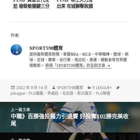
尬 楊敬敏關鍵三分
出來 攻城獅擊敗國
帶走勝利
王拿下首勝
作者:
SPORT598體育
提供最新體育新聞，掌握NBA、MLB、中華職棒、籃球、網
球、足球、賽車、自行車、馬拉松、奧運、運動會等世界體
壇動態。
檢視「SPORT598體育」的全部文章
發
作
分
標
2022 年 9 月 16 日
SPORT598體育
P. LEAGUE+
佈
者
類
籤
pleague
、
PLG職籃
、
李威廷
、
毛加恩
、
新北國王
、
PLG聯盟
日
期:
文
上一篇文章
章
中職》百勝強投羅力引退賽 好投奪102勝完美收
上
導
尾
一
覽
篇
文