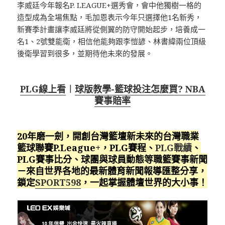
李威廷今年報名P. LEAGUE+選秀會，會中他獨樹一格的
造型成為全場焦點，毛加恩表示今年只選擇他1名新秀，
新賽季計畫讓李威廷將從側翼的防守開始起步，培養成一
名1、2號雙能衛，相信他能夠跟李愷諺、林書緯兩位頂級
後衛學習到很多，並期待他未來的發展。
PLG線上看
︱
球版教學-籃球投注怎麼買? NBA
賽事賠率
20年磨一劍，開創台灣籃壇新未來的台灣職業
籃球聯賽P.League+，PLG賽程、
PLG戰績
、
PLG賽事比分、球團與球員動態等職籃賽事新聞
－來自世界各地的最新體育新聞報導匯整分享，
鎖定
SPORT598
，一起掌握體壇世界的大小事！