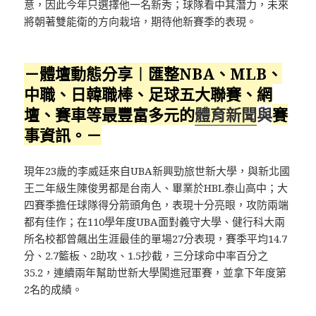
意，因此今年只選擇他一名新秀；球隊看中其潛力，未來
將朝著雙能衛的方向栽培，期待他新賽季的表現。
－體壇動態分享︱匯整NBA、MLB、
中職、日韓職棒、足球五大聯賽、網
壇、賽車等最豐富多元的
體育新聞
與
賽
事資訊。－
現年23歲的李威廷來自UBA新興勁旅世新大學，與新北國
王二年級生陳俊男都是台南人、畢業於HBL泰山高中；大
四賽季擔任球隊得分箭頭角色，表現十分亮眼，攻防兩端
都有佳作；在110學年度UBA面對義守大學、健行科大兩
所名校都曾飆出生涯最佳的單場27分表現，賽季平均14.7
分、2.7籃板、2助攻、1.5抄截，三分球命中率百分之
35.2，連續兩年幫助世新大學闖進冠軍賽，並拿下年度第
2名的成績。