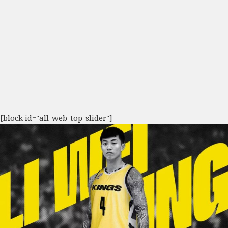
[block id="all-web-top-slider"]