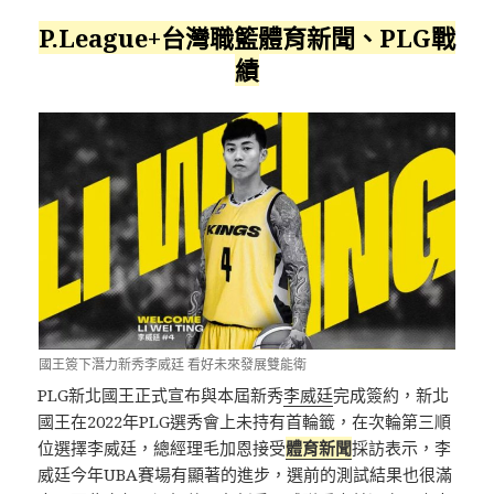
P.League+台灣職籃體育新聞、PLG戰
績
國王簽下潛力新秀李威廷 看好未來發展雙能衛
PLG新北國王正式宣布與本屆新秀
李威廷
完成簽約，新北
國王在2022年PLG選秀會上未持有首輪籤，在次輪第三順
位選擇李威廷，總經理毛加恩接受
體育新聞
採訪表示，李
威廷今年UBA賽場有顯著的進步，選前的測試結果也很滿