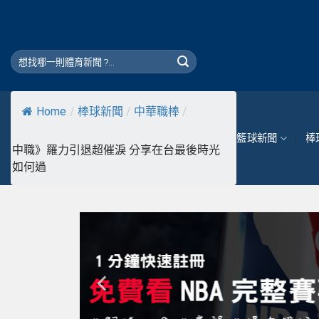
Skip
to
content
Home
/
棒球新聞
/
中華職棒
/
籃球新聞
棒
中職》羅力引退超催淚 分享在台最後時光
如何過