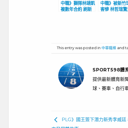
中職》獅隊林靖凱
中職》被新竹
複數年合約 刷新
害慘 林哲瑄驚
王柏融紀錄
一撲恐整季報
This entry was posted in
中華職棒
and 
SPORT598體
提供最新體育新聞
球、賽車、自行
PLG》國王簽下潛力新秀李威廷