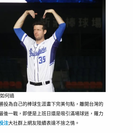
光如何過
勝投為自己的棒球生涯畫下完美句點，離開台灣的
最後一戰，即便是上班日還是吸引滿場球迷，羅力
投注
大社群上網友陸續表達不捨之情。