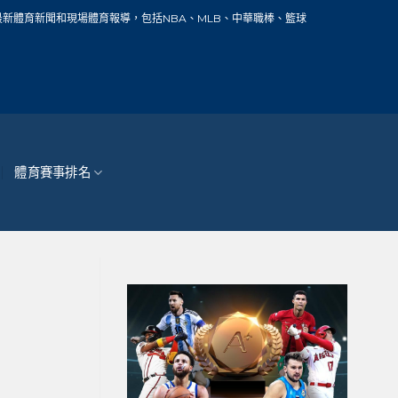
育報導，包括NBA、MLB、中華職棒、籃球、網球、足球、賽車、自行車、馬拉松、
體育賽事排名