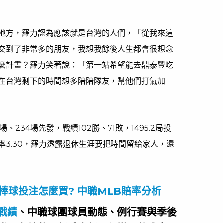
地方，羅力認為應該就是台灣的人們，「從我來這
交到了非常多的朋友，我想我餘後人生都會很想念
麼計畫？羅力笑著說：「第一站希望能去鼎泰豐吃
在台灣剩下的時間想多陪陪隊友，幫他們打氣加
、234場先發，戰績102勝、71敗，1495.2局投
禦率3.30，羅力透露退休生涯要把時間留給家人，還
棒球投注怎麼買? 中職MLB賠率分析
戰績
、中職球團球員動態、例行賽與季後