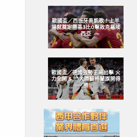
歐國盃／西班牙奏凱歌！上半
場就奠定勝基3比0擊敗克羅埃
西亞
歐國盃／德國強勢主場出擊 火
力全開 5：1大勝蘇格蘭旗開得
勝