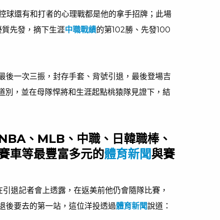
準控球還有和打者的心理戰都是他的拿手招牌；此場
出優質先發，摘下生涯
中職戰績
的第102勝、先發100
最後一次三振，封存手套、背號引退，最後登場吉
手道別，並在母隊悍將和生涯起點桃猿隊見證下，結
NBA、MLB、中職、日韓職棒、
賽車等最豐富多元的
體育新聞
與賽
在引退記者會上透露，在返美前他仍會隨隊比賽，
退後要去的第一站，這位洋投透過
體育新聞
說道：