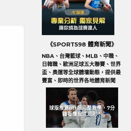
《SPORT598
體育新聞
》
NBA、台灣籃球、MLB、中職、
日韓職、歐洲足球五大聯賽、世界
盃、奧運等全球體壇動態，提供最
豐富、即時的世界各地體育新聞
球版推薦ptt超完整教學，7分
鐘看懂投注規則！