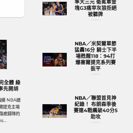
準大三元 衛冕軍金
塊G3痛宰灰狼拒絕
被聽牌
NBA／米契爾單節
猛轟16分 騎士下半
場甦醒118：94打
爆塞爾提克系列賽
扳平
MLB 棒球新聞
行 英格蘭身
MLB／今永昇太再次上演7局無失分
群雄
生涯前9戰防禦率僅0.84百年首見
NBA／聯盟首見神
在今年德國舉
MLB美國職棒體育新聞、MLB戰績 MLB芝
紀錄！ 布朗森季後
2.9億英鎊
加哥隊小熊日籍左投今永昇太（Shota
賽連4戰飆破40分5
傲視群雄，成為
Imanaga），持續在大聯盟締造令人驚豔篇
助攻
....
章，今天在主場對決海盜....