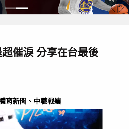
超催淚 分享在台最後
體育新聞、中職戰績