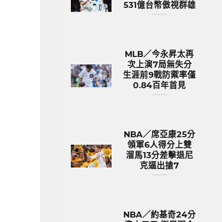
531億台幣傲視群雄
MLB／今永昇太再
次上演7局無失分
生涯前9戰防禦率僅
0.84百年首見
NBA／席亞康25分
領軍6人得分上雙
溜馬13分差擊退尼
克逼出搶7
NBA／約基奇24分