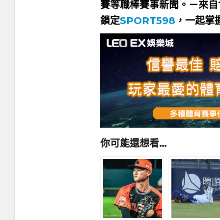
賽等職棒賽事新聞。－來自
鎖定
SPORT598
，一起掌
你可能還想看…