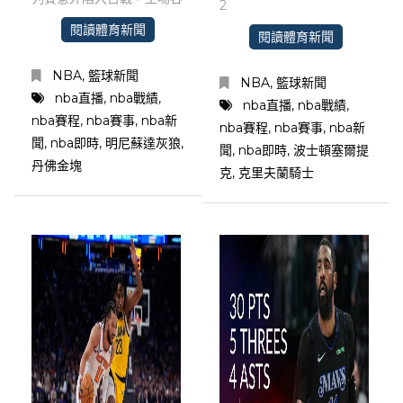
2
閱讀體育新聞
閱讀體育新聞
NBA
,
籃球新聞
NBA
,
籃球新聞
nba直播
,
nba戰績
,
nba直播
,
nba戰績
,
nba賽程
,
nba賽事
,
nba新
nba賽程
,
nba賽事
,
nba新
聞
,
nba即時
,
明尼蘇達灰狼
,
聞
,
nba即時
,
波士頓塞爾提
丹佛金塊
克
,
克里夫蘭騎士