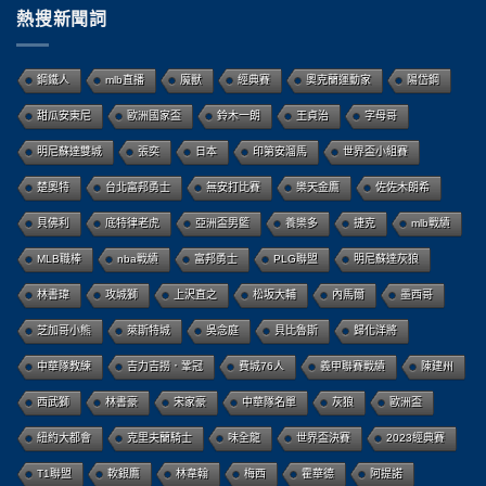
熱搜新聞詞
鋼鐵人
mlb直播
魔獸
經典賽
奧克蘭運動家
陽岱鋼
甜瓜安東尼
歐洲國家盃
鈴木一朗
王貞治
字母哥
明尼蘇達雙城
張奕
日本
印第安溜馬
世界盃小組賽
楚奧特
台北富邦勇士
無安打比賽
樂天金鷹
佐佐木朗希
貝佛利
底特律老虎
亞洲盃男籃
養樂多
捷克
mlb戰績
MLB職棒
nba戰績
富邦勇士
PLG聯盟
明尼蘇達灰狼
林書瑋
攻城獅
上沢直之
松坂大輔
內馬爾
墨西哥
芝加哥小熊
萊斯特城
吳念庭
貝比魯斯
歸化洋將
中華隊教練
吉力吉撈．鞏冠
費城76人
義甲聯賽戰績
陳建州
西武獅
林書豪
宋家豪
中華隊名單
灰狼
歐洲盃
紐約大都會
克里夫蘭騎士
味全龍
世界盃決賽
2023經典賽
T1聯盟
軟銀鷹
林韋翰
梅西
霍華德
阿提諾