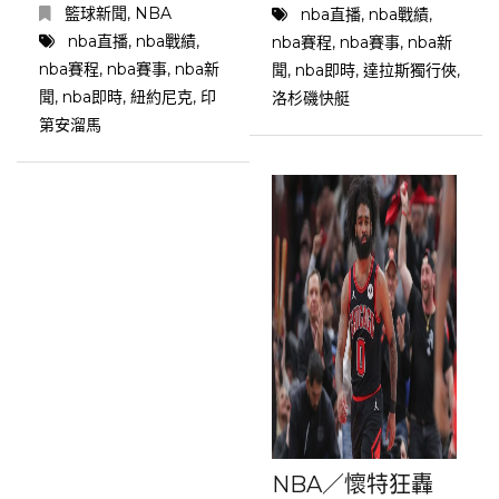
籃球新聞
,
NBA
nba直播
,
nba戰績
,
nba直播
,
nba戰績
,
nba賽程
,
nba賽事
,
nba新
nba賽程
,
nba賽事
,
nba新
聞
,
nba即時
,
達拉斯獨行俠
,
聞
,
nba即時
,
紐約尼克
,
印
洛杉磯快艇
第安溜馬
NBA／懷特狂轟