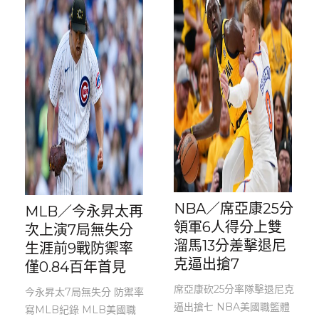
NBA／席亞康25分
MLB／今永昇太再
領軍6人得分上雙
次上演7局無失分
溜馬13分差擊退尼
生涯前9戰防禦率
克逼出搶7
僅0.84百年首見
席亞康砍25分率隊擊退尼克
今永昇太7局無失分 防禦率
逼出搶七 NBA美國職籃體
寫MLB紀錄 MLB美國職