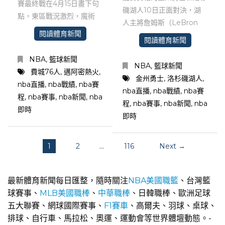
賽最終戰在4月15日畫下句
磯湖人10日正面對決，湖
點，東區戰況激烈，魔術
人主將詹姆斯（LeBron
閱讀體育新聞
閱讀體育新聞
NBA
,
籃球新聞
NBA
,
籃球新聞
費城76人
,
邁阿密熱火
,
金州勇士
,
洛杉磯湖人
,
nba直播
,
nba戰績
,
nba賽
nba直播
,
nba戰績
,
nba賽
程
,
nba賽事
,
nba新聞
,
nba
程
,
nba賽事
,
nba新聞
,
nba
即時
即時
...
1
2
116
Next →
最新體育新聞每日匯整，隨時關注
NBA美國職籃
、台灣籃
球賽事、
MLB美國職棒
、
中華職棒
、日韓職棒、歐洲足球
五大聯賽、網球國際賽事、
F1賽車
、高爾夫、羽球、桌球、
排球、自行車、馬拉松、奧運、運動會等世界體壇動態。-