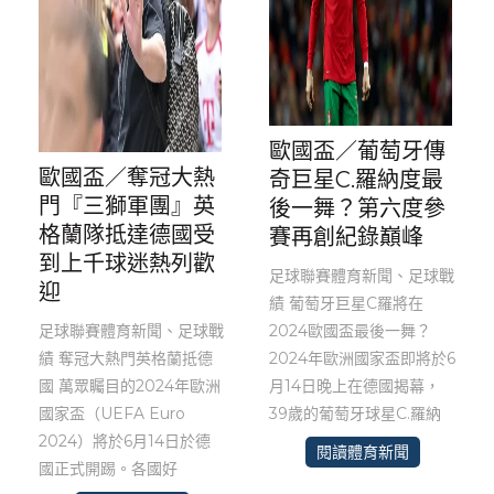
歐國盃／葡萄牙傳
歐國盃／奪冠大熱
奇巨星C.羅納度最
門『三獅軍團』英
後一舞？第六度參
格蘭隊抵達德國受
賽再創紀錄巔峰
到上千球迷熱列歡
足球聯賽體育新聞、足球戰
迎
績 葡萄牙巨星C羅將在
足球聯賽體育新聞、足球戰
2024歐國盃最後一舞？
績 奪冠大熱門英格蘭抵德
2024年歐洲國家盃即將於6
國 萬眾矚目的2024年歐洲
月14日晚上在德國揭幕，
國家盃（UEFA Euro
39歲的葡萄牙球星C.羅納
2024）將於6月14日於德
閱讀體育新聞
國正式開踢。各國好