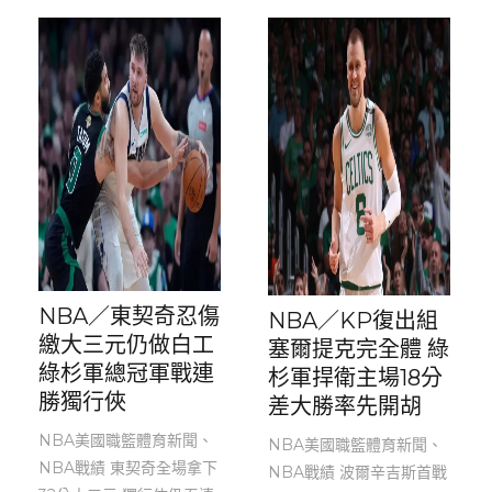
NBA／東契奇忍傷
NBA／KP復出組
繳大三元仍做白工
塞爾提克完全體 綠
綠杉軍總冠軍戰連
杉軍捍衛主場18分
勝獨行俠
差大勝率先開胡
NBA美國職籃體育新聞、
NBA美國職籃體育新聞、
NBA戰績 東契奇全場拿下
NBA戰績 波爾辛吉斯首戰