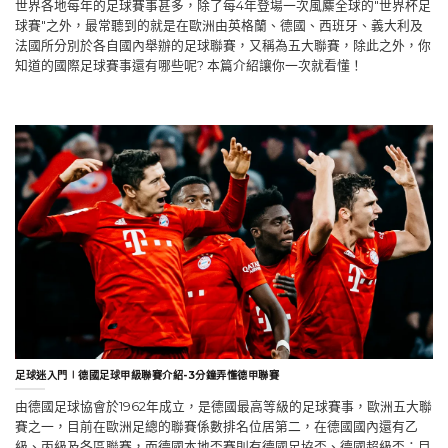
世界各地每年的足球賽事甚多，除了每4年登場一次風麋全球的"世界杯足
球賽"之外，最常聽到的就是在歐洲由英格蘭、德國、西班牙、義大利及
法國所分別於各自國內舉辦的足球聯賽，又稱為五大聯賽，除此之外，你
知道的國際足球賽事還有哪些呢? 本篇介紹讓你一次就看懂！
足球迷入門∣德國足球甲級聯賽介紹-3分鐘弄懂德甲聯賽
由德國足球協會於1962年成立，是德國最高等級的足球賽事，歐洲五大聯
賽之一，目前在歐洲足總的聯賽係數排名位居第二，在德國國內還有乙
級、丙級及各區聯賽，而德國本地盃賽則有德國足協盃、德國超級盃；目