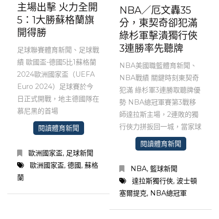
主場出擊 火力全開
NBA／厄文轟35
5：1大勝蘇格蘭旗
分，東契奇卻犯滿
開得勝
綠杉軍擊潰獨行俠
3連勝率先聽牌
足球聯賽體育新聞、足球戰
績 歐國盃-德國5比1蘇格蘭
NBA美國職籃體育新聞、
2024歐洲國家盃（UEFA
NBA戰績 關鍵時刻東契奇
Euro 2024）足球賽於今
犯滿 綠杉軍3連勝取聽牌優
日正式開戰，地主德國隊在
勢 NBA總冠軍賽第3戰移
慕尼黑的首場
師達拉斯主場，2連敗的獨
行俠力拼扳回一城，當家球
閱讀體育新聞
閱讀體育新聞
歐洲國家盃
,
足球新聞
歐洲國家盃
,
德國
,
蘇格
NBA
,
籃球新聞
蘭
達拉斯獨行俠
,
波士頓
塞爾提克
,
NBA總冠軍