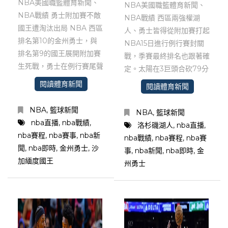
NBA美國職籃體育新聞、
NBA美國職籃體育新聞、
NBA戰績 勇士附加賽不敵
NBA戰績 西區兩強權湖
國王遭淘汰出局 NBA 西區
人、勇士皆得從附加賽打起
排名第10的金州勇士，與
NBA15日進行例行賽封關
排名第9的國王展開附加賽
戰，季賽最終排名也跟著確
生死戰，勇士在例行賽尾聲
定。太陽在3巨頭合砍79分
閱讀體育新聞
閱讀體育新聞
NBA
,
籃球新聞
NBA
,
籃球新聞
nba直播
,
nba戰績
,
洛杉磯湖人
,
nba直播
,
nba賽程
,
nba賽事
,
nba新
nba戰績
,
nba賽程
,
nba賽
聞
,
nba即時
,
金州勇士
,
沙
事
,
nba新聞
,
nba即時
,
金
加緬度國王
州勇士