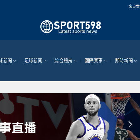
來自世界各地的最新體育
球新聞
足球新聞
綜合體育
國際賽事
即時新聞