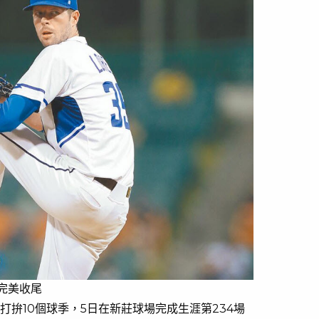
勝完美收尾
打拚10個球季，5日在新莊球場完成生涯第234場