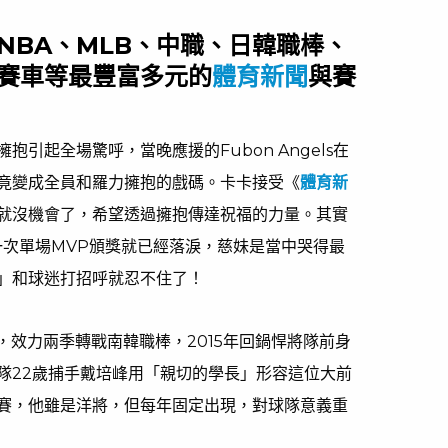
NBA、MLB、中職、日韓職棒、
賽車等最豐富多元的
體育新聞
與賽
引起全場驚呼，當晚應援的Fubon Angels在
竟變成全員和羅力擁抱的戲碼。卡卡接受《
體育新
就沒機會了，希望透過擁抱傳達祝福的力量。其實
後一次單場MVP頒獎就已經落淚，慈妹是當中哭得最
」和球迷打招呼就忍不住了！
起步，效力兩季轉戰南韓職棒，2015年回鍋悍將隊前身
隊22歲捕手戴培峰用「親切的學長」形容這位大前
賽，他雖是洋將，但每年固定出現，對球隊意義重