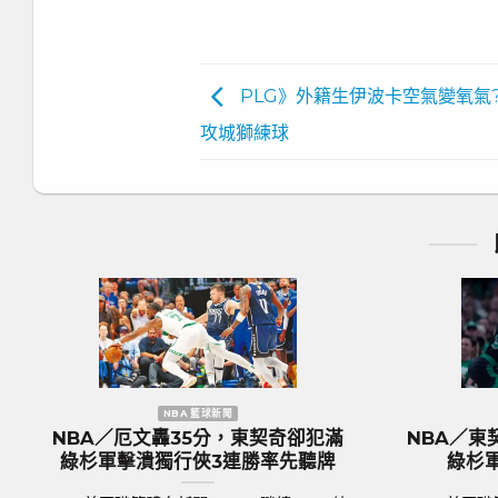
PLG》外籍生伊波卡空氣變氧氣?
攻城獅練球
NBA 籃球新聞
歐
NBA／KP復出組塞爾提克完全體 綠
歐國盃／奪冠
杉軍捍衛主場18分差大勝率先開胡
格蘭隊抵達德