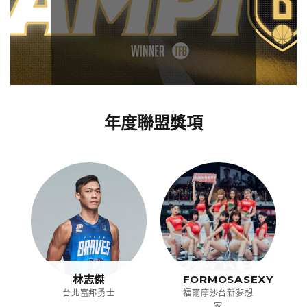
年度聯盟獎項
林志傑
FORMOSASEXY
台北富邦勇士
福爾摩沙台新夢想
家