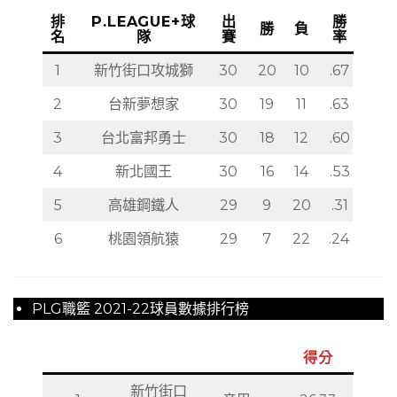
排
P.LEAGUE+球
出
勝
勝
負
名
隊
賽
率
1
新竹街口攻城獅
30
20
10
.67
2
台新夢想家
30
19
11
.63
3
台北富邦勇士
30
18
12
.60
4
新北國王
30
16
14
.53
5
高雄鋼鐵人
29
9
20
.31
6
桃園領航猿
29
7
22
.24
PLG職籃 2021-22球員數據排行榜
得分
新竹街口