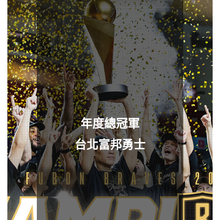
年度總冠軍
台北富邦勇士