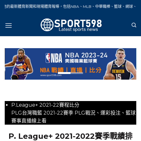
Skip
體育報導，包括NBA、MLB、中華職棒、籃球、網球、足球、賽車、自行車、馬拉松
to
content
P.League+ 2021-22賽程比分
PLG台灣職籃 2021-22賽季 PLG戰況、運彩投注、籃球
賽事直播線上看
P. League+ 2021-2022賽季戰績排