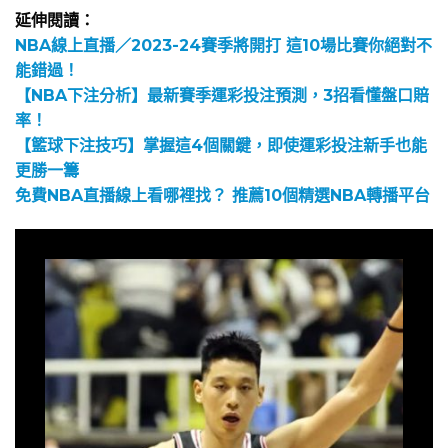
延伸閱讀：
NBA線上直播／2023-24賽季將開打 這10場比賽你絕對不
能錯過！
【NBA下注分析】最新賽季運彩投注預測，3招看懂盤口賠
率！
【籃球下注技巧】掌握這4個關鍵，即使運彩投注新手也能
更勝一籌
免費NBA直播線上看哪裡找？ 推薦10個精選NBA轉播平台