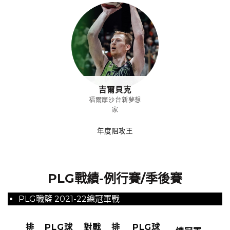
吉爾貝克
福爾摩沙台新夢想
家
年度阻攻王
PLG戰績-例行賽/季後賽
PLG職籃 2021-22總冠軍戰
排
PLG球
對戰
排
PLG球