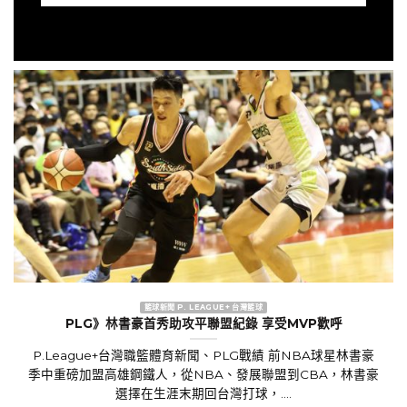
籃球新聞 P. LEAGUE+ 台灣籃球
PLG》林書豪首秀助攻平聯盟紀錄 享受MVP歡呼
P.League+台灣職籃體育新聞、PLG戰績 前NBA球星林書豪
季中重磅加盟高雄鋼鐵人，從NBA、發展聯盟到CBA，林書豪
選擇在生涯末期回台灣打球，....