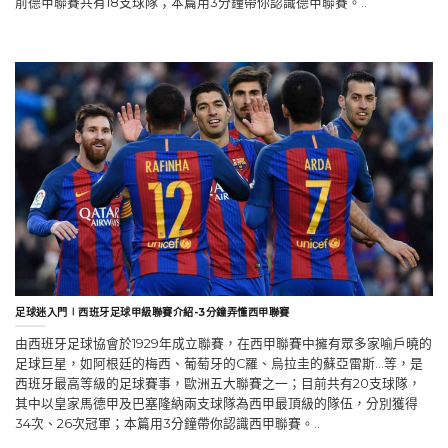
前德甲聯賽共有18支球隊；本篇用3分鐘帶你認識德甲聯賽。..
足球迷入門∣西班牙足球甲級聯賽介紹-3分鐘弄懂西甲聯賽
由西班牙足球協會於1929年成立聯賽，在西甲聯賽中擁有眾多家喻戶曉的
足球巨星，如阿根廷的梅西、葡萄牙的C羅、烏拉圭的蘇亞雷斯…等，是
西班牙最高等級的足球賽事，歐洲五大聯賽之一；目前共有20支球隊，
其中以皇家馬德甲及巴塞隆納兩支球隊為西甲最頂級的隊伍，分別獲得
34次、26次冠軍；本篇用3分鐘帶你認識西甲聯賽。..