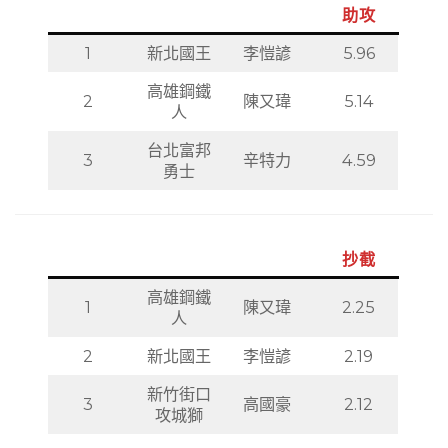
助攻
1
新北國王
李愷諺
5.96
高雄鋼鐵
2
陳又瑋
5.14
人
台北富邦
3
辛特力
4.59
勇士
抄截
高雄鋼鐵
1
陳又瑋
2.25
人
2
新北國王
李愷諺
2.19
新竹街口
3
高國豪
2.12
攻城獅