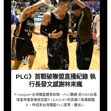
PLG》首戰破聯盟直播紀錄 執
行長發文感謝林來瘋
P.League+台灣職籃體育新聞、PLG戰績 前NBA台裔
球星林書豪重磅加盟P.LEAGUE+的高雄17直播鋼鐵
人，昨迎來台灣職籃PLG首秀，繳出2....