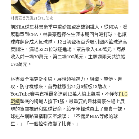
林書豪首秀飆21分13助攻
前NBA球星林書豪季中重磅加盟高雄鋼鐵人，從NBA、發
展聯盟到CBA，林書豪選擇在生涯末期回台灣打球，也讓
球隊翻身成人氣球隊，12日初登板首秀吸引國內籃球迷高
度關注，滿場5321位球迷進場，票房收入450萬元，商品
收入前一場70萬元、第二場100萬元，主題週兩天共進帳
170萬元。
林書豪全場穿針引線，展現領袖魅力，組織、導傳、進
攻、防守樣樣來，首秀就繳出21分6籃板13助攻，
YouTube賽事直播最多達到12萬人線上觀看，不僅幫
PLG
戰績
墊底的鋼鐵人搶下1勝，最重要的是林書豪在場上展
現的寬闊視野和籃球智商，給予年輕球員上了寶貴一課，
球迷在網路直播聊天室讚嘆：「不愧是NBA等級的球
星。」「一個控衛改變了比賽。」