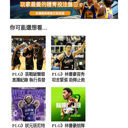
你可能還想看…
PLG》首戰破聯盟
PLG》林書豪首秀
直播紀錄 執行長發
坦言緊張 助隊止敗
文感謝林來瘋
肯定聯盟強度
PLG》狀元班尼特
PLG》林書豪前隊