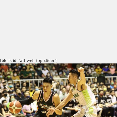
[block id="all-web-top-slider"]