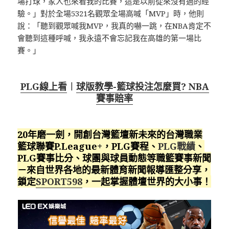
場打球，家人也來看我的比賽，這是以前從來沒有過的經
驗。」對於全場5321名觀眾全場高喊「MVP」時，他則
說：「聽到觀眾喊我MVP，我真的嚇一跳，在NBA肯定不
會聽到這種呼喊，我永遠不會忘記我在高雄的第一場比
賽。」
PLG線上看
︱
球版教學-籃球投注怎麼買? NBA
賽事賠率
20年磨一劍，開創台灣籃壇新未來的台灣職業
籃球聯賽P.League+，PLG賽程、
PLG戰績
、
PLG賽事比分、球團與球員動態等職籃賽事新聞
－來自世界各地的最新體育新聞報導匯整分享，
鎖定
SPORT598
，一起掌握體壇世界的大小事！