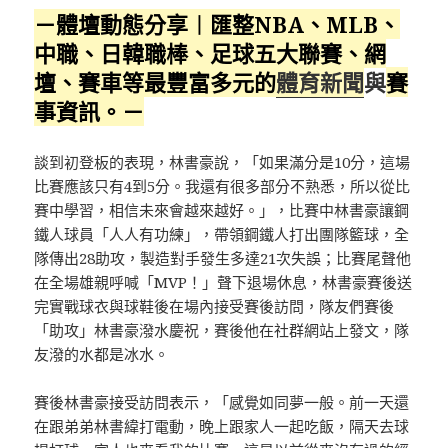
－體壇動態分享︱匯整NBA、MLB、
中職、日韓職棒、足球五大聯賽、網
壇、賽車等最豐富多元的
體育新聞
與
賽
事資訊。－
談到初登板的表現，林書豪說，「如果滿分是10分，這場
比賽應該只有4到5分。我還有很多部分不熟悉，所以從比
賽中學習，相信未來會越來越好。」，比賽中林書豪讓鋼
鐵人球員「人人有功練」，帶領鋼鐵人打出團隊籃球，全
隊傳出28助攻，製造對手發生多達21次失誤；比賽尾聲他
在全場雄親呼喊「MVP！」聲下退場休息，林書豪賽後送
完實戰球衣與球鞋後在場內接受賽後訪問，隊友們賽後
「助攻」林書豪潑水慶祝，賽後他在社群網站上發文，隊
友潑的水都是冰水。
賽後林書豪接受訪問表示，「感覺如同夢一般。前一天還
在跟弟弟林書緯打電動，晚上跟家人一起吃飯，隔天去球