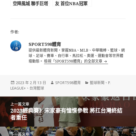
空降風城 聯手巨塔
友 首位NBA冠軍
好友辛巴
洋將加盟夢想家
作者:
SPORT598體育
提供最新體育新聞，掌握NBA、MLB、中華職棒、籃球、網
球、足球、賽車、自行車、馬拉松、奧運、運動會等世界體
壇動態。
檢視「SPORT598體育」的全部文章
發
作
分
2023 年 2 月 13 日
SPORT598體育
籃球新聞
、
P.
佈
者
類
LEAGUE+
、
台灣籃球
日
期:
文
上一篇文章
章
2023經典賽》宋家豪有憧憬參戰 將扛台灣終結
上
導
者重任
一
覽
篇
文
下一篇文章