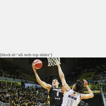
[block id="all-web-top-slider"]