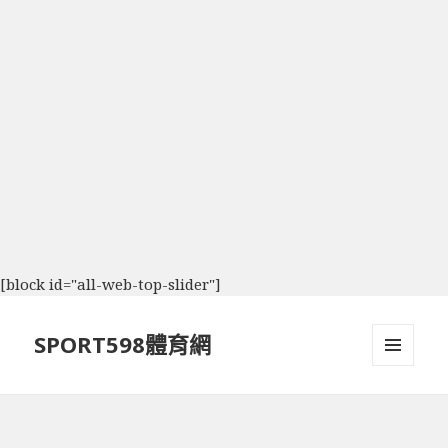
[block id="all-web-top-slider"]
SPORT598體育網
選單及
小工具