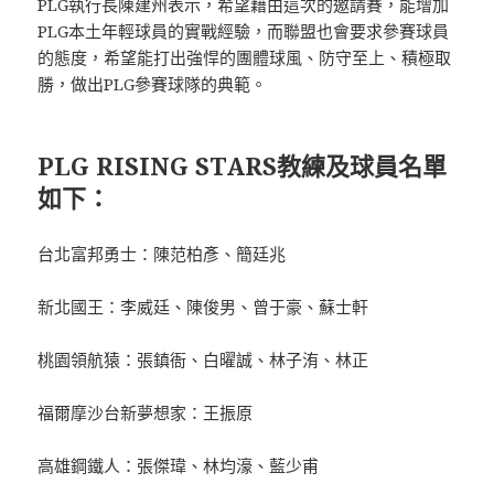
PLG執行長陳建州表示，希望藉由這次的邀請賽，能增加
PLG本土年輕球員的實戰經驗，而聯盟也會要求參賽球員
的態度，希望能打出強悍的團體球風、防守至上、積極取
勝，做出PLG參賽球隊的典範。
PLG RISING STARS教練及球員名單
如下：
台北富邦勇士：陳范柏彥、簡廷兆
新北國王：李威廷、陳俊男、曾于豪、蘇士軒
桃園領航猿：張鎮衙、白曜誠、林子洧、林正
福爾摩沙台新夢想家：王振原
高雄鋼鐵人：張傑瑋、林均濠、藍少甫