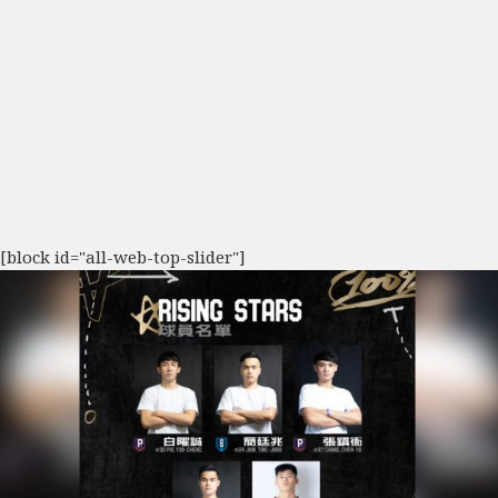
[block id="all-web-top-slider"]