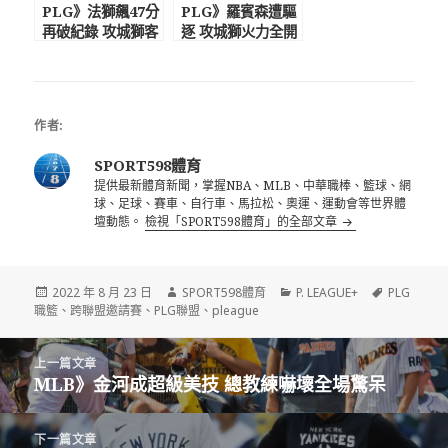
PLG》法獅飆47分
PLG》羅賓森遭驅
再破紀錄 攻城獅客
逐 攻城獅火力全開
場大勝鋼鐵人
輕取領航猿
作者:
SPORT598體育
提供最新體育新聞，掌握NBA、MLB、中華職棒、籃球、網
球、足球、賽車、自行車、馬拉松、奧運、運動會等世界體
壇動態。
檢視「SPORT598體育」的全部文章
發
作
分
標
2022 年 8 月 23 日
SPORT598體育
P. LEAGUE+
PLG
佈
者
類
籤
職籃
、
跨聯盟邀請賽
、
PLG聯盟
、
pleague
日
期:
文
上一篇文章
章
MLB》金河成超級美技 總教練嚇壞全場驚呆
上
導
一
覽
篇
下一篇文章