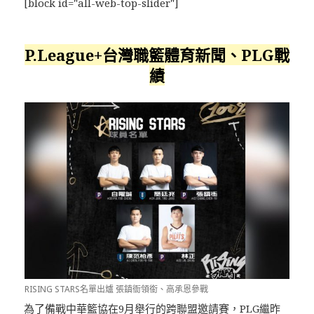
[block id="all-web-top-slider"]
P.League+台灣職籃體育新聞、PLG戰
績
RISING STARS名單出爐 張鎮衙領銜、高承恩參戰
為了備戰中華籃協在9月舉行的跨聯盟邀請賽，PLG繼昨