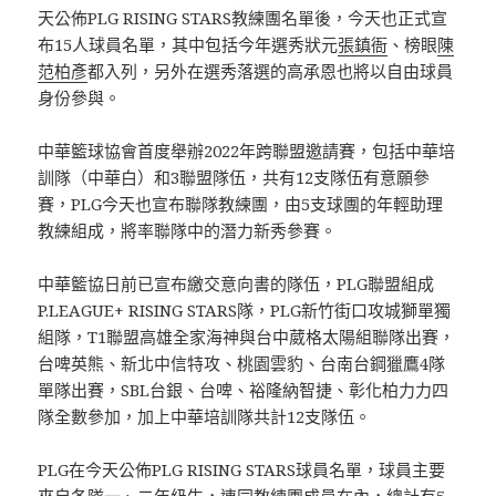
天公佈PLG RISING STARS教練團名單後，今天也正式宣
布15人球員名單，其中包括今年選秀狀元
張鎮衙
、榜眼
陳
范柏彥
都入列，另外在選秀落選的高承恩也將以自由球員
身份參與。
中華籃球協會首度舉辦2022年跨聯盟邀請賽，包括中華培
訓隊（中華白）和3聯盟隊伍，共有12支隊伍有意願參
賽，PLG今天也宣布聯隊教練團，由5支球團的年輕助理
教練組成，將率聯隊中的潛力新秀參賽。
中華籃協日前已宣布繳交意向書的隊伍，PLG聯盟組成
P.LEAGUE+ RISING STARS隊，PLG新竹街口攻城獅單獨
組隊，T1聯盟高雄全家海神與台中葳格太陽組聯隊出賽，
台啤英熊、新北中信特攻、桃園雲豹、台南台鋼獵鷹4隊
單隊出賽，SBL台銀、台啤、裕隆納智捷、彰化柏力力四
隊全數參加，加上中華培訓隊共計12支隊伍。
PLG在今天公佈PLG RISING STARS球員名單，球員主要