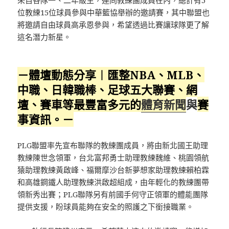
來自各隊一、二年級生，連同教練團成員在內，總計有5
位教練15位球員參與中華籃協舉辦的邀請賽，其中聯盟也
將邀請自由球員高承恩參與，希望透過比賽讓球隊更了解
這名潛力新星。
－體壇動態分享︱匯整NBA、MLB、
中職、日韓職棒、足球五大聯賽、網
壇、賽車等最豐富多元的
體育新聞
與
賽
事資訊。－
PLG聯盟率先宣布聯隊的教練團成員，將由新北國王助理
教練陳世念領軍，台北富邦勇士助理教練魏維、桃園領航
猿助理教練黃啟峰、福爾摩沙台新夢想家助理教練賴柏霖
和高雄鋼鐵人助理教練洪啟超組成，由年輕化的教練團帶
領新秀出賽；PLG聯隊另有前國手何守正領軍的體能團隊
提供支援，盼球員能夠在安全的照護之下銜接職業。