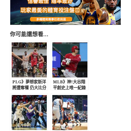
你可能還想看…
PLG》夢想家新洋
MLB》神!大谷翔
將遭奪權 仍大比分
平創史上唯一紀錄
痛宰攻城獅