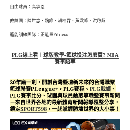
自由球員：高承恩
教練團：陳世念、魏維、賴柏霖、黃啟峰、洪啟超
體能訓練團隊：正能量Fitness
PLG線上看
︱
球版教學-籃球投注怎麼買? NBA
賽事賠率
20年磨一劍，開創台灣籃壇新未來的台灣職業
籃球聯賽P.League+，PLG賽程、
PLG戰績
、
PLG賽事比分、球團與球員動態等職籃賽事新聞
－來自世界各地的最新體育新聞報導匯整分享，
鎖定
SPORT598
，一起掌握體壇世界的大小事！