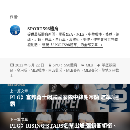
作者:
SPORT598體育
提供最新體育新聞，掌握NBA、MLB、中華職棒、籃球、網
球、足球、賽車、自行車、馬拉松、奧運、運動會等世界體
壇動態。
檢視「SPORT598體育」的全部文章
發
作
分
標
2022 年 8 月 22 日
SPORT598體育
MLB
華盛頓國
佈
者
類
籤
民
、
金河成
、
MLB職棒
、
MLB比分
、
MLB賽程
、
MLB賽況
、
聖地牙哥教
日
士
期:
文
上一篇文章
章
PLG》富邦勇士網羅國家隊中鋒謝宗融 瞄準3連
上
導
霸
一
覽
篇
文
下一篇文章
章:
PLG》RISING STARS名單出爐 張鎮衙領銜、
下