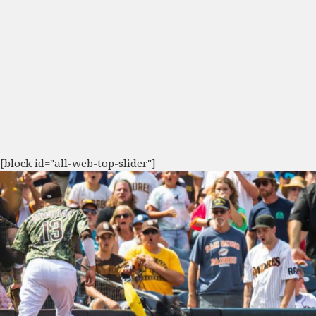
[block id="all-web-top-slider"]