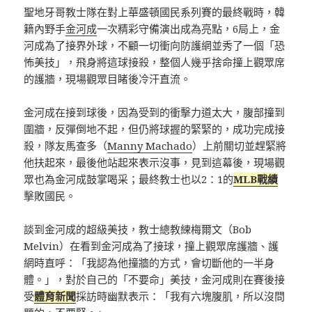
聖地牙哥教士隊在對上華盛頓國民系列賽的最終戰時，韓
籍內野手
金河成
一次精彩守備演出成為亮點，6局上，金
河成為了接界外球，不顧一切衝向防護網並秀了一個「恐
怖美技」，飛身將這球接殺，整個人幾乎捨命撞上觀眾席
的護牆，現場觀眾目睹後冷汗直流。
金河成在接到球後，因為受到的衝擊力道太大，腹部撞到
圍牆，反彈倒地不起，但仍將球握的緊緊的，成功完成接
殺，隊友馬查多（
Manny Machado
）上前關切並趕緊將
他扶起來，最後他站起來表示沒事，見到這幕後，現場觀
眾也為金河成鼓掌喝采；最終教士也以2：1的
MLB戰績
擊敗國民。
談到金河成的超級美技，教士總教練梅爾文（Bob
Melvin）在看到金河成為了接球，撞上觀眾席護牆、護
網時直呼：「我認為他撞牆的方式，會切斷他的一半身
體。」，對於自己的「不要命」美技，金河成則在賽後接
受
體育新聞
採訪時幽默表示：「我有六塊腹肌，所以沒問