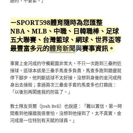
題的，不要緊。」
－SPORT598體育隨時為您匯整
NBA、MLB、中職、日韓職棒、足球
五大聯賽、台灣籃球、網球、
世界盃
等
最豐富多元的
體育新聞
與
賽事資訊。
事實上金河成的守備範圍非常大，不只一次跑到三壘附近
接球，這球本該是三壘手馬查多負責，馬查多跑到牆邊就
停下腳步，他判斷這球不太好接，沒想到身後的金河成飛
身出去接殺；拿過兩次三壘金手套的馬查多也打趣說：
「以後別再闖進我的防區了。」
教士隊友貝爾（Josh Bell）也說道：「難以置信，第一時
間看到他撞牆我很害怕，沒想到他接到了，太不真實，金
河成是一位特別有天賦的球員。」