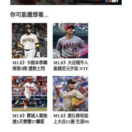
你可能還想看…
MLB》卡諾本季轉
MLB》大谷翔平人
隊第3隊 遭教士閃
氣燒至元宇宙 NTF
電交易至勇士
金額創新高
MLB》費城人重砲
MLB》達比修有追
連2天雙響27轟緊
上大谷11勝 生涯90
咬洋基「法官」
勝亞投第3人