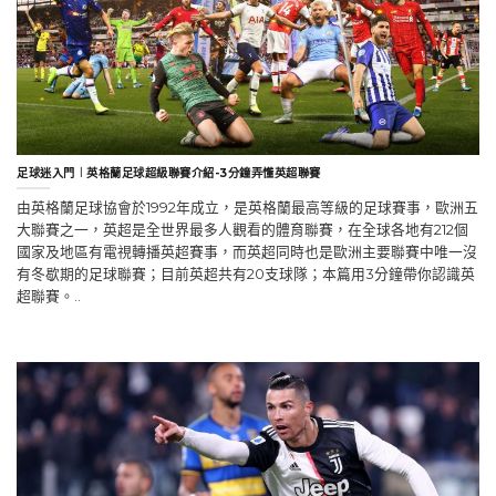
足球迷入門︱英格蘭足球超級聯賽介紹-3分鐘弄懂英超聯賽
由英格蘭足球協會於1992年成立，是英格蘭最高等級的足球賽事，歐洲五
大聯賽之一，英超是全世界最多人觀看的體育聯賽，在全球各地有212個
國家及地區有電視轉播英超賽事，而英超同時也是歐洲主要聯賽中唯一沒
有冬歇期的足球聯賽；目前英超共有20支球隊；本篇用3分鐘帶你認識英
超聯賽。..