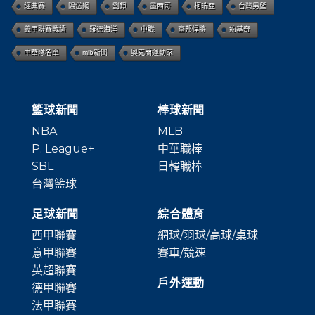
經典賽
陽岱鋼
劉錚
墨西哥
柯瑞亞
台灣男籃
義甲聯賽戰績
羅德海洋
中職
富邦悍將
約基奇
中華隊名單
mlb新聞
奧克蘭運動家
籃球新聞
棒球新聞
NBA
MLB
P. League+
中華職棒
SBL
日韓職棒
台灣籃球
足球新聞
綜合體育
西甲聯賽
網球/羽球/高球/桌球
意甲聯賽
賽車/競速
英超聯賽
戶外運動
德甲聯賽
法甲聯賽