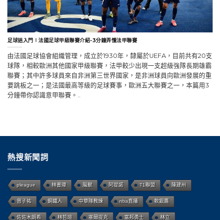
足球迷入門∣法國足球甲級聯賽介紹-3分鐘弄懂法甲聯賽
由法國足球協會組織管理，成立於1930年，隸屬於UEFA，目前共有20支
球隊，相較歐洲其他國家甲級聯賽，法甲較少出現一支超級強隊長期雄霸
聯賽；其中許多球員來自非洲第三世界國家，是非洲球員向歐洲發展的重
要跳板之一；是法國最高等級的足球賽事，歐洲五大聯賽之一，本篇用3
分鐘帶你認識意甲聯賽。..
熱搜新聞詞
pleague
林書瑋
魔獸
阿提諾
T1聯盟
陳建州
曾子祐
鋼鐵人
中華隊教練
nba直播
軟銀鷹
佐佐木朗希
林哲瑄
塞爾提克
富邦勇士
林立