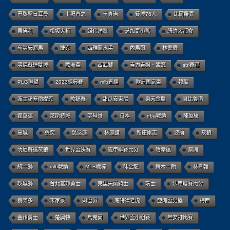
巴黎聖日耳曼
上沢直之
王貞治
費城76人
比爾羅素
貝佛利
松坂大輔
歸化洋將
芝加哥小熊
紐約大都會
印第安溜馬
捷克
西雅圖水手
內馬爾
林書豪
明尼蘇達雙城
歐洲盃
西武獅
吉力吉撈．鞏冠
sbl賽程
PLG聯盟
2023經典賽
mlb直播
歐洲國家盃
韓職
波士頓塞爾提克
歐錦賽
甜瓜安東尼
樂天金鷹
貝比魯斯
霍華德
萊斯特城
字母哥
日本
nba戰績
陳盈駿
曼城
張奕
吳念庭
林庭謙
新庄剛志
波蘭
灰狼
明尼蘇達灰狼
世界盃決賽
義甲聯賽比分
哈孝遠
澳洲
統一獅
mlb戰績
MLB職棒
味全龍
鈴木一朗
林韋翰
攻城獅
台北富邦勇士
克里夫蘭騎士
瑞士
法甲聯賽比分
養樂多
宋家豪
姆巴佩
底特律老虎
亞洲盃男籃
梅西
金州勇士
楚奧特
烏克蘭
世界盃小組賽
無安打比賽