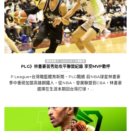
籃球新聞 P. LEAGUE+ 台灣籃球
PLG》林書豪首秀助攻平聯盟紀錄 享受MVP歡呼
P.League+台灣職籃體育新聞、PLG戰績 前NBA球星林書豪
季中重磅加盟高雄鋼鐵人，從NBA、發展聯盟到CBA，林書豪
選擇在生涯末期回台灣打球，....