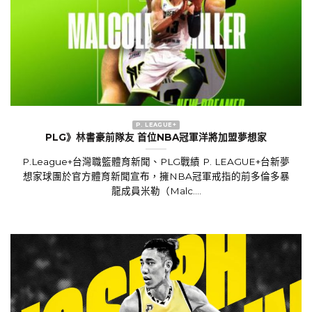
P. LEAGUE+
PLG》林書豪前隊友 首位NBA冠軍洋將加盟夢想家
P.League+台灣職籃體育新聞、PLG戰績 P. LEAGUE+台新夢
想家球團於官方體育新聞宣布，擁NBA冠軍戒指的前多倫多暴
龍成員米勒（Malc....