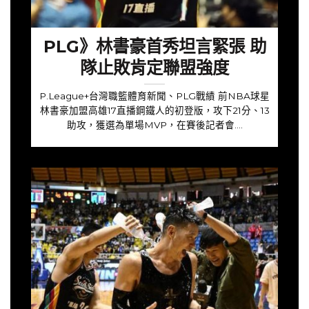
PLG》林書豪首秀坦言緊張 助
隊止敗肯定聯盟強度
P.League+台灣職籃體育新聞、PLG戰績 前NBA球星
林書豪加盟高雄17直播鋼鐵人的初登版，攻下21分、13
助攻，獲選為單場MVP，在賽後記者會....