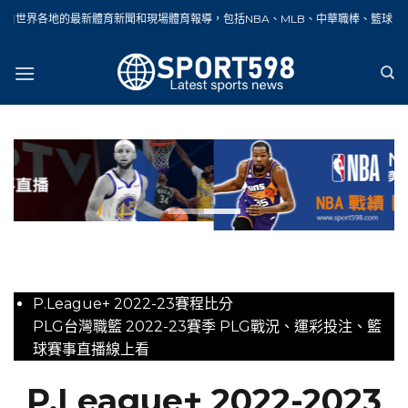
Skip
體育新聞和現場體育報導，包括NBA、MLB、中華職棒、籃球、網球、足球、賽車、
to
content
P.League+ 2022-23賽程比分
PLG台灣職籃 2022-23賽季 PLG戰況、運彩投注、籃
球賽事直播線上看
P.League+ 2022-2023