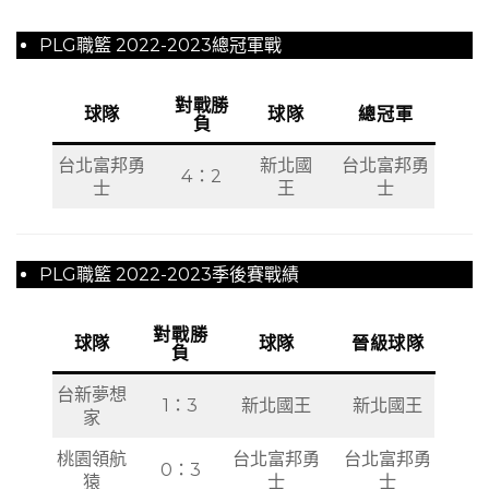
PLG職籃 2022-2023總冠軍戰
對戰勝
球隊
球隊
總冠軍
負
台北富邦勇
新北國
台北富邦勇
4：2
士
王
士
PLG職籃 2022-2023季後賽戰績
對戰勝
球隊
球隊
晉級球隊
負
台新夢想
1：3
新北國王
新北國王
家
桃園領航
台北富邦勇
台北富邦勇
0：3
猿
士
士