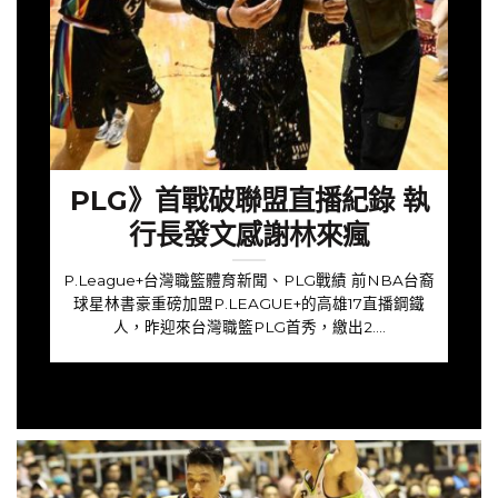
PLG》首戰破聯盟直播紀錄 執
行長發文感謝林來瘋
P.League+台灣職籃體育新聞、PLG戰績 前NBA台裔
球星林書豪重磅加盟P.LEAGUE+的高雄17直播鋼鐵
人，昨迎來台灣職籃PLG首秀，繳出2....