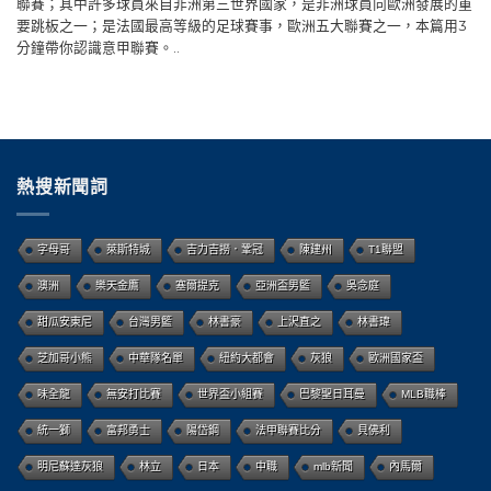
聯賽；其中許多球員來自非洲第三世界國家，是非洲球員向歐洲發展的重
要跳板之一；是法國最高等級的足球賽事，歐洲五大聯賽之一，本篇用3
分鐘帶你認識意甲聯賽。..
熱搜新聞詞
字母哥
萊斯特城
吉力吉撈．鞏冠
陳建州
T1聯盟
澳洲
樂天金鷹
塞爾提克
亞洲盃男籃
吳念庭
甜瓜安東尼
台灣男籃
林書豪
上沢直之
林書瑋
芝加哥小熊
中華隊名單
紐約大都會
灰狼
歐洲國家盃
味全龍
無安打比賽
世界盃小組賽
巴黎聖日耳曼
MLB職棒
統一獅
富邦勇士
陽岱鋼
法甲聯賽比分
貝佛利
明尼蘇達灰狼
林立
日本
中職
mlb新聞
內馬爾