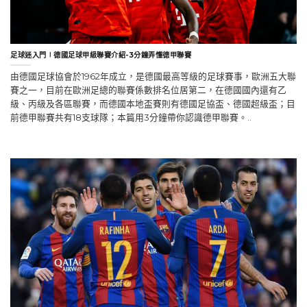
足球迷入門∣德國足球甲級聯賽介紹-3分鐘弄懂德甲聯賽
由德國足球協會於1962年成立，是德國最高等級的足球賽事，歐洲五大聯
賽之一，目前在歐洲足總的聯賽係數排名位居第二，在德國國內還有乙
級、丙級及各區聯賽，而德國本地盃賽則有德國足協盃、德國超級盃；目
前德甲聯賽共有18支球隊；本篇用3分鐘帶你認識德甲聯賽。..