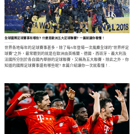
全球國際足球賽事有哪些? 什麼是歐洲五大足球聯賽? 一篇就讓你看懂！
世界各地每年的足球賽事甚多，除了每4年登場一次風麋全球的"世界杯足
球賽"之外，最常聽到的就是在歐洲由英格蘭、德國、西班牙、義大利及
法國所分別於各自國內舉辦的足球聯賽，又稱為五大聯賽，除此之外，你
知道的國際足球賽事還有哪些呢? 本篇介紹讓你一次就看懂！..