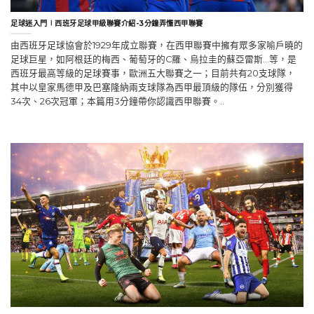
足球迷入門∣西班牙足球甲級聯賽介紹-3分鐘弄懂西甲聯賽
由西班牙足球協會於1929年成立聯賽，在西甲聯賽中擁有眾多家喻戶曉的
足球巨星，如阿根廷的梅西、葡萄牙的C羅、烏拉圭的蘇亞雷斯…等，是
西班牙最高等級的足球賽事，歐洲五大聯賽之一；目前共有20支球隊，
其中以皇家馬德甲及巴塞隆納兩支球隊為西甲最頂級的隊伍，分別獲得
34次、26次冠軍；本篇用3分鐘帶你認識西甲聯賽。..