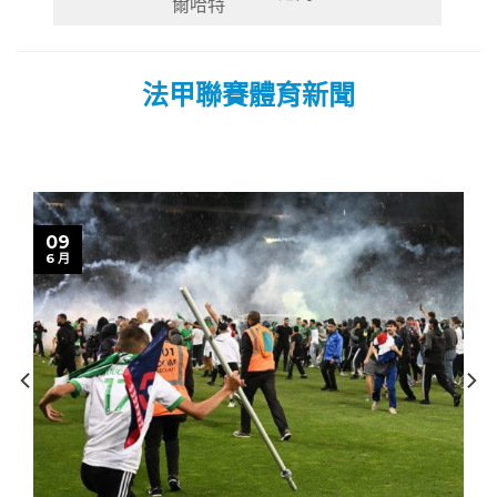
3
尼姆
10
爾哈特
法甲聯賽體育新聞
09
6 月