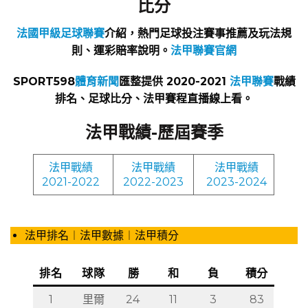
比分
法國甲級足球聯賽
介紹，熱門足球投注賽事推薦及玩法規
則、運彩賠率說明。
法甲聯賽官網
SPORT598
體育新聞
匯整提供 2020-2021
法甲聯賽
戰績
排名、足球比分、法甲賽程直播線上看。
法甲戰績-歷屆賽季
法甲戰績
法甲戰績
法甲戰績
2021-2022
2022-2023
2023-2024
法甲排名︱法甲數據︱法甲積分
排名
球隊
勝
和
負
積分
1
里爾
24
11
3
83