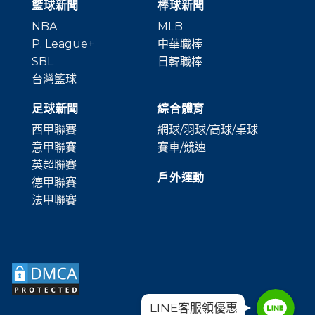
籃球新聞
棒球新聞
NBA
MLB
P. League+
中華職棒
SBL
日韓職棒
台灣籃球
足球新聞
綜合體育
西甲聯賽
網球/羽球/高球/桌球
意甲聯賽
賽車/競速
英超聯賽
戶外運動
德甲聯賽
法甲聯賽
Line
Line
LINE客服領優惠
Line