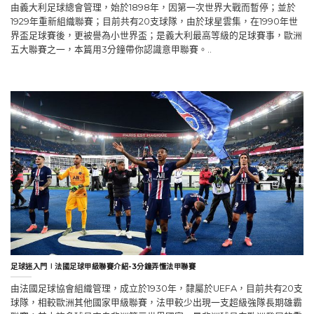
由義大利足球總會管理，始於1898年，因第一次世界大戰而暫停；並於
1929年重新組織聯賽；目前共有20支球隊，由於球星雲集，在1990年世
界盃足球賽後，更被譽為小世界盃；是義大利最高等級的足球賽事，歐洲
五大聯賽之一，本篇用3分鐘帶你認識意甲聯賽。..
足球迷入門∣法國足球甲級聯賽介紹-3分鐘弄懂法甲聯賽
由法國足球協會組織管理，成立於1930年，隸屬於UEFA，目前共有20支
球隊，相較歐洲其他國家甲級聯賽，法甲較少出現一支超級強隊長期雄霸