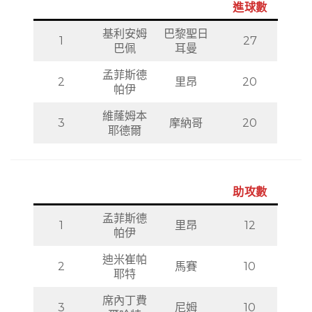
進球數
基利安姆
巴黎聖日
1
27
巴佩
耳曼
孟菲斯德
2
里昂
20
帕伊
維蕯姆本
3
摩納哥
20
耶德爾
助攻數
孟菲斯德
1
里昂
12
帕伊
迪米崔帕
2
馬賽
10
耶特
席內丁費