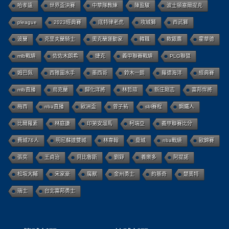
哈孝遠
世界盃決賽
中華隊教練
陳盈駿
波士頓塞爾提克
pleague
2023經典賽
底特律老虎
攻城獅
西武獅
波蘭
克里夫蘭騎士
奧克蘭運動家
韓職
軟銀鷹
霍華德
mlb戰績
佐佐木朗希
捷克
義甲聯賽戰績
PLG聯盟
姆巴佩
西雅圖水手
墨西哥
鈴木一朗
羅德海洋
經典賽
mlb直播
烏克蘭
歸化洋將
林哲瑄
新庄剛志
富邦悍將
梅西
nba直播
歐洲盃
曾子祐
sbl賽程
鋼鐵人
比爾羅素
林庭謙
印第安溜馬
柯瑞亞
義甲聯賽比分
費城76人
明尼蘇達雙城
林韋翰
曼城
nba戰績
歐錦賽
張奕
王貞治
貝比魯斯
劉錚
養樂多
阿提諾
松坂大輔
宋家豪
魔獸
金州勇士
約基奇
楚奧特
瑞士
台北富邦勇士