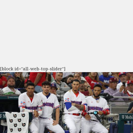
[block id="all-web-top-slider"]