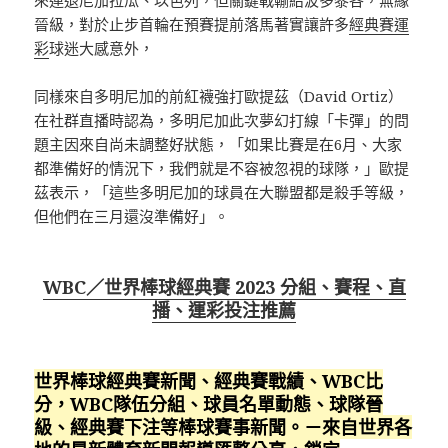
晉級，對於止步首輪在預賽提前落馬著實讓許多
經典賽運
彩
球迷大感意外，
同樣來自多明尼加的前紅襪強打歐提茲（David Ortiz）
在社群直播時認為，多明尼加此次夢幻打線「卡彈」的問
題主因來自尚未調整好狀態，「如果比賽是在6月、大家
都準備好的情況下，我們就是不容被忽視的球隊，」歐提
茲表示，「這些多明尼加的球員在大聯盟都是殺手等級，
但他們在三月還沒準備好」。
WBC／世界棒球經典賽 2023 分組、賽程、直
播、運彩投注推薦
世界棒球經典賽新聞、經典賽戰績、WBC比
分，WBC隊伍分組、球員名單動態、球隊晉
級、經典賽下注等棒球賽事新聞。－來自世界各