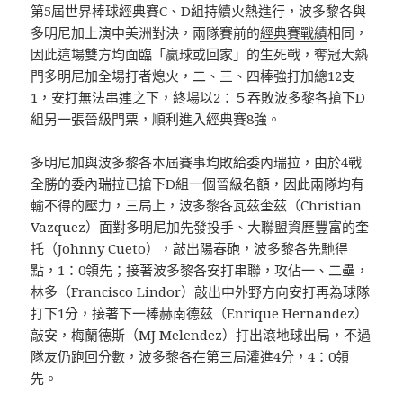
第5屆世界棒球經典賽C、D組持續火熱進行，波多黎各與
多明尼加上演中美洲對決，兩隊賽前的
經典賽戰績
相同，
因此這場雙方均面臨「贏球或回家」的生死戰，奪冠大熱
門多明尼加全場打者熄火，二、三、四棒強打加總12支
1，安打無法串連之下，終場以2：５吞敗波多黎各搶下D
組另一張晉級門票，順利進入經典賽8強。
多明尼加與波多黎各本屆賽事均敗給委內瑞拉，由於4戰
全勝的委內瑞拉已搶下D組一個晉級名額，因此兩隊均有
輸不得的壓力，三局上，波多黎各瓦茲奎茲（Christian
Vazquez）面對多明尼加先發投手、大聯盟資歷豐富的奎
托（Johnny Cueto），敲出陽春砲，波多黎各先馳得
點，1：0領先；接著波多黎各安打串聯，攻佔一、二壘，
林多（Francisco Lindor）敲出中外野方向安打再為球隊
打下1分，接著下一棒赫南德茲（Enrique Hernandez）
敲安，梅蘭德斯（MJ Melendez）打出滾地球出局，不過
隊友仍跑回分數，波多黎各在第三局灌進4分，4：0領
先。