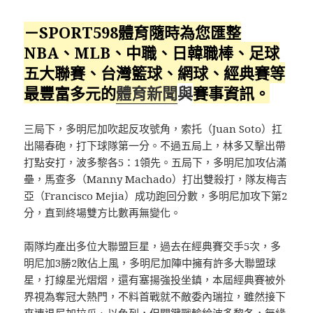
－SPORT598體育隨時為您匯整
NBA、MLB、中職、日韓職棒、足球
五大聯賽、台灣籃球、網球、經典賽等
最豐富多元的
體育新聞
與
賽事資訊。
三局下，多明尼加吹起反攻號角，索托（Juan Soto）扛
出陽春砲，打下球隊第一分。不過五局上，林多又擊出帶
打點安打，波多黎各5：1領先。五局下，多明尼加攻佔滿
壘，馬查多（Manny Machado）打出雙殺打，隊友梅吉
亞（Francisco Mejia）成功跑回分數，多明尼加攻下第2
分，直到終場雙方比數再無變化。
兩隊均產出多位大聯盟巨星，過去在經典賽交手5次，多
明尼加3勝2敗佔上風，多明尼加陣中擁有許多大聯盟球
星，打線星光熠熠，還有塞揚強投坐鎮，本屆經典賽被外
界視為奪冠大熱門，不料首戰就不敵委內瑞拉，雖然接下
來連退尼加拉瓜、以色列，但關鍵戰輸給波多黎各，無緣