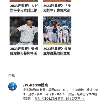
2023經典賽》大谷
2023經典賽》「令
翔平率日本8比1退
和怪物」佐佐木朗
中國 球迷驚豔中國
希領軍，日本擊敗
變強
捷克3連勝晉級
2023經典賽》美國
2023經典賽》荷蘭
隊左投大將柯特斯
靠雙轟擊敗巴拿馬
因傷退出經典賽
率先獲預賽2連勝
作者:
SPORT598體育
提供最新體育新聞，掌握NBA、MLB、中華職棒、籃球、網
球、足球、賽車、自行車、馬拉松、奧運、運動會等世界體
壇動態。
檢視「SPORT598體育」的全部文章