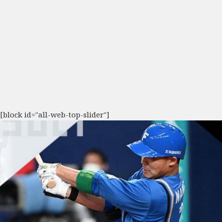
[block id="all-web-top-slider"]