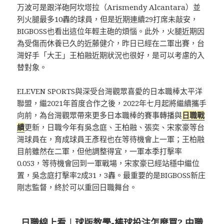
万波可是跟洋砲阿坎塔拉（Arismendy Alcantara）並
列火腿最多10轟的球員，但是近期連續29打席未敲安，
BIGBOSS也看出這位年輕主砲的煩惱。此外，火腿近期因
為受傷而休養已久的近藤健介，昨日已經在二軍出賽，台
灣好手「大王」王柏融近期狀況也很好，是可以考慮的入
替對象。
ELEVEN SPORTS與深受台灣觀眾喜愛的日本職棒太平洋
聯盟，繼2021年首度合作之後，2022年七月起將繼續攜手
向前，為台灣觀眾帶來更多日本職棒的賽事轉播與
日職戰
績
更新，日職今年有吳念庭、王柏融、張奕、宋家豪等台
灣球員在，育成球員王彥程也在等待機會上一軍；王柏融
目前雖然在二軍，但他調整得宜，一軍本季打擊率
0.053，等待機會回到一軍戰場，宋家豪已經站穩中繼位
置，吳念庭打擊率2成31，3轟。最重要的是BIGBOSS新庄
剛志監督，終於可以重回日職舞台。
日職線上看
︱
球版教學-棒球投注怎麼買? 中職