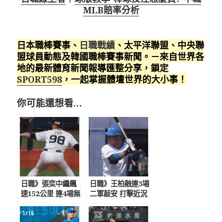
MLB賠率分析
日本職棒賽事、
日職戰績
、太平洋聯盟、中央聯
盟球員動態及韓國職棒賽事新聞。－來自世界各
地的最新體育新聞報導匯整分享，鎖定
SPORT598
，一起掌握體壇世界的大小事！
你可能還想看…
日職》張奕中繼飆
日職》王柏融連3場
速152公里 連4場無
二軍敲安 打擊近況
失分
佳