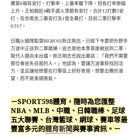
賽第6場有安打，打擊率、上壘率雖下降，但長打率微幅
上升。王柏融近4戰手感火燙都有安打，合計12打數5安
打，包含兩支二壘安打及1發全壘打，目前二軍打擊率
0.317。
日職火腿隊監督BIGBOSS新庄剛志，已經下令要把外野手
万波中正送到二軍磨練，這也是他本季首度被送到二軍，
取代人選尚未出爐。新庄剛志也說出重話：「我們不需要
那位會迷失自我的人。」他認為，要讓万波重新找回活
力，並且讓他想要在打擊區上好好表現，想要出賽的渴
望，而不是垂頭喪氣。
－SPORT598體育，隨時為您匯整
NBA、MLB、中職、日韓職棒、足球
五大聯賽、台灣籃球、網球、賽車等最
豐富多元的
體育新聞
與賽事資訊。－