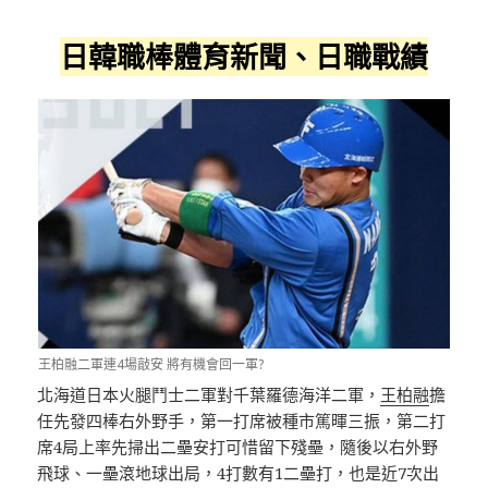
日韓職棒體育新聞、日職戰績
王柏融二軍連4場敲安 將有機會回一軍?
北海道日本火腿鬥士二軍對千葉羅德海洋二軍，
王柏融
擔
任先發四棒右外野手，第一打席被種市篤暉三振，第二打
席4局上率先掃出二壘安打可惜留下殘壘，隨後以右外野
飛球、一壘滾地球出局，4打數有1二壘打，也是近7次出