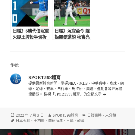
日職》6勝代價沉重
日職》沉寂至今 婉
火腿王牌投手骨折
拒羅曼邀約 秋吉亮
將缺陣2個月
獲軟銀青睞
作者:
SPORT598體育
提供最新體育新聞，掌握NBA、MLB、中華職棒、籃球、網
球、足球、賽車、自行車、馬拉松、奧運、運動會等世界體
壇動態。
檢視「SPORT598體育」的全部文章
發
作
分
2022 年 7 月 3 日
SPORT598體育
日韓職棒
、
未分類
佈
標
者
類
日本火腿
、
王柏融
、
羅德海洋
、
日職
、
韓職
日
籤
期:
文