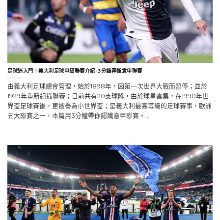
足球迷入門∣義大利足球甲級聯賽介紹-3分鐘弄懂意甲聯賽
由義大利足球總會管理，始於1898年，因第一次世界大戰而暫停；並於
1929年重新組織聯賽；目前共有20支球隊，由於球星雲集，在1990年世
界盃足球賽後，更被譽為小世界盃；是義大利最高等級的足球賽事，歐洲
五大聯賽之一，本篇用3分鐘帶你認識意甲聯賽。..