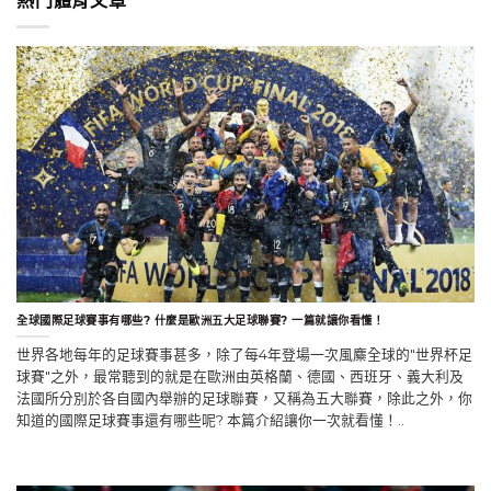
熱門體育文章
全球國際足球賽事有哪些? 什麼是歐洲五大足球聯賽? 一篇就讓你看懂！
世界各地每年的足球賽事甚多，除了每4年登場一次風麋全球的"世界杯足
球賽"之外，最常聽到的就是在歐洲由英格蘭、德國、西班牙、義大利及
法國所分別於各自國內舉辦的足球聯賽，又稱為五大聯賽，除此之外，你
知道的國際足球賽事還有哪些呢? 本篇介紹讓你一次就看懂！..