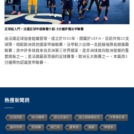
足球迷入門∣法國足球甲級聯賽介紹-3分鐘弄懂法甲聯賽
由法國足球協會組織管理，成立於1930年，隸屬於UEFA，目前共有20支
球隊，相較歐洲其他國家甲級聯賽，法甲較少出現一支超級強隊長期雄霸
聯賽；其中許多球員來自非洲第三世界國家，是非洲球員向歐洲發展的重
要跳板之一；是法國最高等級的足球賽事，歐洲五大聯賽之一，本篇用3
分鐘帶你認識意甲聯賽。..
熱搜新聞詞
台灣男籃
MLB職棒
甜瓜安東尼
波士頓塞爾提克
中華隊名單
富邦悍將
經典賽
姆巴佩
霍華德
魔獸
林書豪