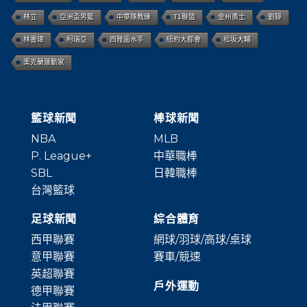
法甲聯賽比分
塞爾提克
歐洲盃
羅德海洋
pleague
林立
亞洲盃男籃
中華隊教練
T1聯盟
金州勇士
劉錚
林書瑋
柯瑞亞
西雅圖水手
紐約大都會
松坂大輔
奧克蘭運動家
籃球新聞
棒球新聞
NBA
MLB
P. League+
中華職棒
SBL
日韓職棒
台灣籃球
足球新聞
綜合體育
西甲聯賽
網球/羽球/高球/桌球
意甲聯賽
賽車/競速
英超聯賽
戶外運動
德甲聯賽