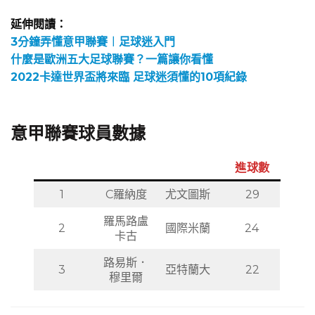
延伸閱讀：
3分鐘弄懂意甲聯賽︱足球迷入門
什麼是歐洲五大足球聯賽？一篇讓你看懂
2022卡達世界盃將來臨 足球迷須懂的10項紀錄
意甲聯賽球員數據
進球數
1
C羅納度
尤文圖斯
29
羅馬路盧
2
國際米蘭
24
卡古
路易斯．
3
亞特蘭大
22
穆里爾