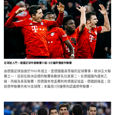
足球迷入門∣德國足球甲級聯賽介紹-3分鐘弄懂德甲聯賽
由德國足球協會於1962年成立，是德國最高等級的足球賽事，歐洲五大聯
賽之一，目前在歐洲足總的聯賽係數排名位居第二，在德國國內還有乙
級、丙級及各區聯賽，而德國本地盃賽則有德國足協盃、德國超級盃；目
前德甲聯賽共有18支球隊；本篇用3分鐘帶你認識德甲聯賽。..