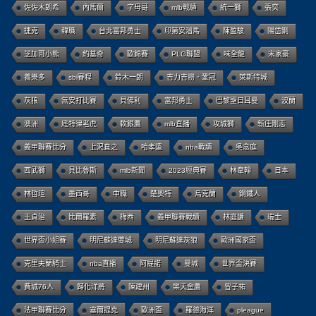
佐佐木朗希
內馬爾
字母哥
mlb戰績
統一獅
張奕
捷克
韓職
台北富邦勇士
印第安溜馬
陳盈駿
陽岱鋼
芝加哥小熊
約基奇
歐錦賽
PLG聯盟
味全龍
宋家豪
養樂多
sbl賽程
鈴木一朗
吉力吉撈．鞏冠
萊斯特城
灰狼
無安打比賽
貝佛利
富邦勇士
巴黎聖日耳曼
波蘭
澳洲
底特律老虎
軟銀鷹
mlb直播
攻城獅
新庄剛志
義甲聯賽比分
上沢直之
哈孝遠
nba戰績
吳念庭
西武獅
貝比魯斯
mlb新聞
2023經典賽
林韋翰
日本
林哲瑄
墨西哥
中職
楚奧特
烏克蘭
鋼鐵人
王貞治
比爾羅素
梅西
義甲聯賽戰績
林庭謙
瑞士
世界盃小組賽
明尼蘇達雙城
明尼蘇達灰狼
歐洲國家盃
克里夫蘭騎士
nba直播
阿提諾
曼城
世界盃決賽
費城76人
歸化洋將
陳建州
樂天金鷹
曾子祐