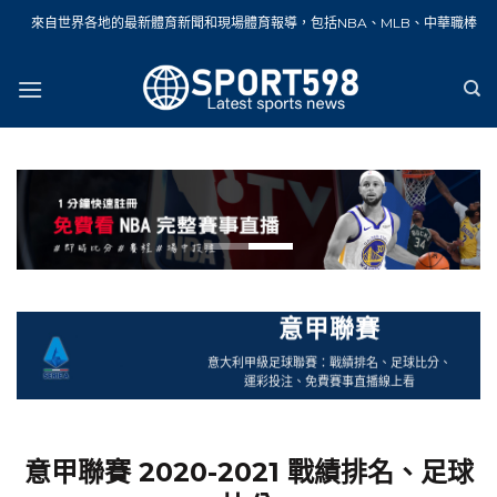
Skip
各地的最新體育新聞和現場體育報導，包括NBA、MLB、中華職棒、籃球、網球、足
to
content
意甲聯賽
意大利甲級足球聯賽：戰績排名、足球比分、
運彩投注、免費賽事直播線上看
意甲聯賽 2020-2021 戰績排名、足球