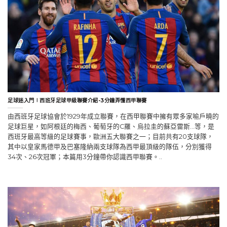
足球迷入門∣西班牙足球甲級聯賽介紹-3分鐘弄懂西甲聯賽
由西班牙足球協會於1929年成立聯賽，在西甲聯賽中擁有眾多家喻戶曉的
足球巨星，如阿根廷的梅西、葡萄牙的C羅、烏拉圭的蘇亞雷斯…等，是
西班牙最高等級的足球賽事，歐洲五大聯賽之一；目前共有20支球隊，
其中以皇家馬德甲及巴塞隆納兩支球隊為西甲最頂級的隊伍，分別獲得
34次、26次冠軍；本篇用3分鐘帶你認識西甲聯賽。..