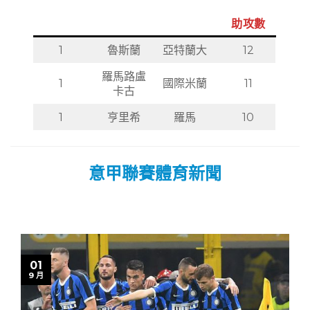
助攻數
1
魯斯蘭
亞特蘭大
12
羅馬路盧
1
國際米蘭
11
卡古
1
亨里希
羅馬
10
意甲聯賽體育新聞
01
9 月