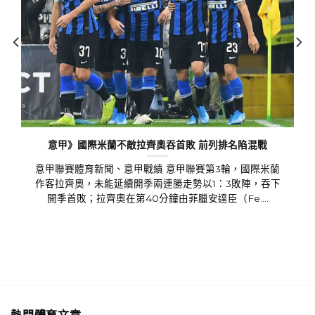
意甲》國際米蘭不敵拉齊奧吞首敗 前列排名陷混戰
意甲聯賽體育新聞、意甲戰績 意甲聯賽第3輪，國際米蘭
作客拉齊奧，未能延續開季兩連勝走勢以1：3敗陣，吞下
開季首敗；拉齊奧在第40分鐘由菲臘安達臣（Fe....