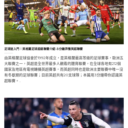
足球迷入門︱英格蘭足球超級聯賽介紹-3分鐘弄懂英超聯賽
由英格蘭足球協會於1992年成立，是英格蘭最高等級的足球賽事，歐洲五
大聯賽之一，英超是全世界最多人觀看的體育聯賽，在全球各地有212個
國家及地區有電視轉播英超賽事，而英超同時也是歐洲主要聯賽中唯一沒
有冬歇期的足球聯賽；目前英超共有20支球隊；本篇用3分鐘帶你認識英
超聯賽。..