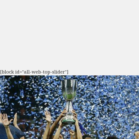
[block id="all-web-top-slider"]