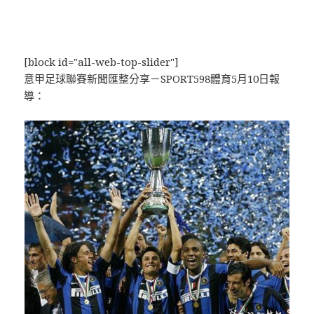
[block id="all-web-top-slider"]
意甲足球聯賽新聞匯整分享－SPORT598體育5月10日報
導：