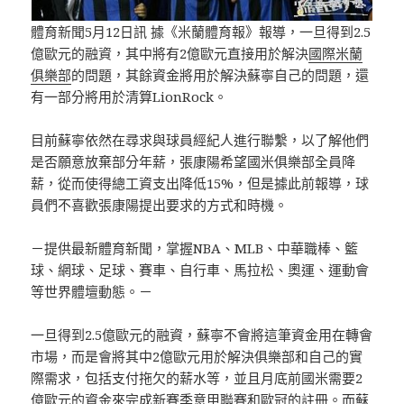
體育新聞5月12日訊 據《米蘭體育報》報導，一旦得到2.5
億歐元的融資，其中將有2億歐元直接用於解決
國際米蘭
俱樂部
的問題，其餘資金將用於解決蘇寧自己的問題，還
有一部分將用於清算LionRock。
目前蘇寧依然在尋求與球員經紀人進行聯繫，以了解他們
是否願意放棄部分年薪，張康陽希望國米俱樂部全員降
薪，從而使得總工資支出降低15%，但是據此前報導，球
員們不喜歡張康陽提出要求的方式和時機。
－提供最新體育新聞，掌握NBA、MLB、中華職棒、籃
球、網球、足球、賽車、自行車、馬拉松、奧運、運動會
等世界體壇動態。－
一旦得到2.5億歐元的融資，蘇寧不會將這筆資金用在轉會
市場，而是會將其中2億歐元用於解決俱樂部和自己的實
際需求，包括支付拖欠的薪水等，並且月底前國米需要2
億歐元的資金來完成新賽季意甲聯賽和歐冠的註冊。而蘇