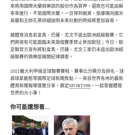
寧將用國際米蘭俱樂部的股份作為質押，還款也可能由蘇
寧來進行，不是國際米蘭。一旦得到融資，張康陽向國米
高層和主帥孔蒂詳細說明未來計劃的時候將更加容易。
據體育消息若皇馬、巴薩、尤文不退出歐洲超級聯賽，它
們將很有可能面臨未來兩個賽季禁止參加歐冠；今日，歐
足聯官方宣布將對皇馬、巴薩、尤文三家仍未退出歐洲超
級聯賽的俱樂部展開紀律調查。
2021義大利甲級足球聯賽賽程、賽事比分積分及排名、球
員球星動態等國際足球新聞焦點。－來自世界各地的最新
體育新聞報導匯整分享，鎖定
SPORT598
，一起掌握體壇
世界的大小事！
你可能還想看…