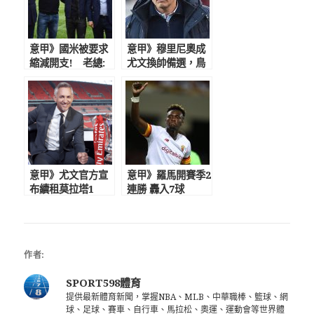
意甲》國米被要求
意甲》穆里尼奧成
縮減開支! 老總:
尤文換帥備選，鳥
奪冠獎金正常發，
叔願重回意甲 盧
球員自己決定降薪
卡庫發推疑暗諷伊
布
意甲》尤文官方宣
意甲》羅馬開賽季2
布續租莫拉塔1
連勝 轟入7球
年! 姆巴佩將能追
上C羅但永遠比不
了梅西
作者:
SPORT598體育
提供最新體育新聞，掌握NBA、MLB、中華職棒、籃球、網
球、足球、賽車、自行車、馬拉松、奧運、運動會等世界體