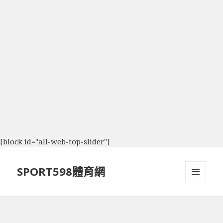
[block id="all-web-top-slider"]
SPORT598體育網
選單及
小工具