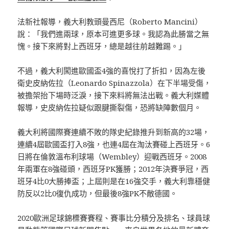
法新社報導，義大利教頭曼西尼（Roberto Mancini）
說：「我們進兩球，原本可進更多球。我認為此勝當之無
愧。接下來將對上西班牙，總是越往前越難踢。」
不過，義大利闖進歐國盃4強的喜悅打了折扣，因為左後
衛史皮納佐拉（Leonardo Spinazzola）在下半場受傷，
被擔架抬下場時泛淚，接下來料將無法出戰。義大利媒體
報導，史皮納佐拉疑似跟腱撕裂傷，恐將缺陣數個月。
義大利將國際賽連續不敗的隊史紀錄推升到新高的32場，
連續4屆歐國盃打入8強，也連4屆在淘汰賽碰上西班牙。6
日將在倫敦溫布利球場（Wembley）迎戰西班牙。2008
年兩軍在8強碰頭，西班牙PK獲勝；2012年決賽爭冠，西
班牙4比0大勝捧盃；上屆則是在16強交手，義大利靠穩健
防反以2比0復仇成功，但最後8強PK不敵德國。
2020歐洲足球錦標賽賽程、賽事比分積分及排名、球員球