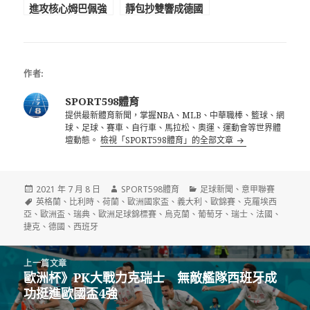
進攻核心姆巴佩強
靜包抄雙響成德國
行突破助攻 匈牙
首進球員 助4-2逆
利球迷上街慶祝戰
轉勝葡萄牙
平法國
作者:
SPORT598體育
提供最新體育新聞，掌握NBA、MLB、中華職棒、籃球、網
球、足球、賽車、自行車、馬拉松、奧運、運動會等世界體
壇動態。
檢視「SPORT598體育」的全部文章
發
作
分
2021 年 7 月 8 日
SPORT598體育
足球新聞
、
意甲聯賽
佈
標
者
類
英格蘭
、
比利時
、
荷蘭
、
歐洲國家盃
、
義大利
、
歐錦賽
、
克羅埃西
日
籤
亞
、
歐洲盃
、
瑞典
、
歐洲足球錦標賽
、
烏克蘭
、
葡萄牙
、
瑞士
、
法國
、
期:
捷克
、
德國
、
西班牙
文
上一篇文章
章
歐洲杯》PK大戰力克瑞士 無敵艦隊西班牙成
上
導
功挺進歐國盃4強
一
覽