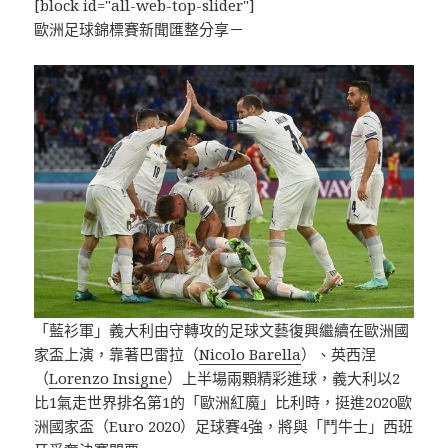
[block id="all-web-top-slider"]
歐洲足球錦標賽新聞匯整分享－
「藍衫軍」義大利由守轉攻的足球文藝復興繼續在歐洲國
家盃上演，靠著巴雷拉（
Nicolo Barella
）、英西涅
（
Lorenzo Insigne
）上半場兩顆精彩進球，義大利以2
比1氣走世界排名第1的「歐洲紅魔」比利時，挺進2020歐
洲國家盃（Euro 2020）足球賽4強，將與「鬥牛士」西班