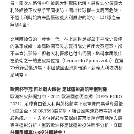
脅，兩次左路傳中則被義大利驚險化解。最後15分鐘義大
利陸續換下攻擊手鞏固後防，讓出控球權一度局面危險，
不過比利時始終未能衝破義大利嚴密的防守，以1球之差
無緣4強。
比利時驕傲的「黃金一代」在上屆世足賽拿下平隊史最佳
的季軍成績，本屆歐國盃矢志贏得隊史首座大賽冠軍，卻
不幸宣告夢碎。但義大利晉級也付出代價，堪稱本屆最佳
左後衛之一的史皮納佐拉（Leonardo Spinazzola）在第
79分鐘受傷退場，本屆歐國盃恐將報銷，對義大利攻防都
是利空。
歐國杯爭冠 群雄戰火四射 足球運彩高賠率獲利穩
歐洲杯火熱開打中，2021 歐洲國家盃直播（UEFA EURO
2021）足球賽由義大利與英格蘭拿下冠軍賽門票爭奪最後
冠軍金盃，SPORT598體育網，結合國際運彩市場認可運
彩系統之一，與多位運彩專家探討東京奧運體育話題與最
專業運彩分析，獲取歐洲杯足球運彩投注賠率分析，
立即
註冊限額享168投注體驗金
！