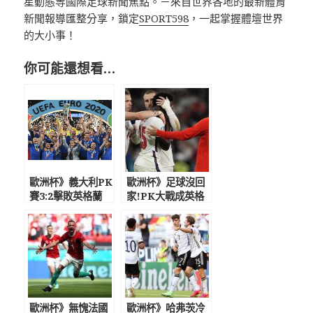
星動態等國際足球新聞焦點。－來自世界各地的最新體育
新聞報導匯整分享，鎖定
SPORT598
，一起掌握體壇世界
的大小事！
你可能還想看…
歐洲杯》義大利PK
歐洲杯》足球沒回
賽3:2擊敗英格蘭
家!PK大戰成英格
睽違53年再捧歐洲
蘭永遠的心魔 不
冠軍杯
甘心亞軍 領完銀牌
迅速摘下
歐洲杯》無愧法國
歐洲杯》哈弗茨冷