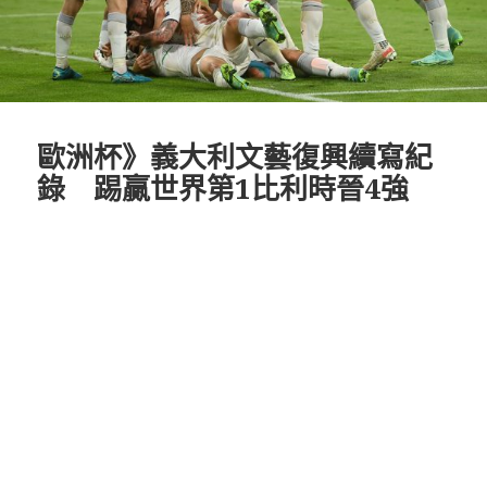
歐洲杯》義大利文藝復興續寫紀
錄 踢贏世界第1比利時晉4強