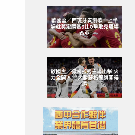
歐國盃／西班牙奏凱歌！上半
場就奠定勝基3比0擊敗克羅埃
西亞
歐國盃／德國強勢主場出擊 火
力全開 5：1大勝蘇格蘭旗開得
勝