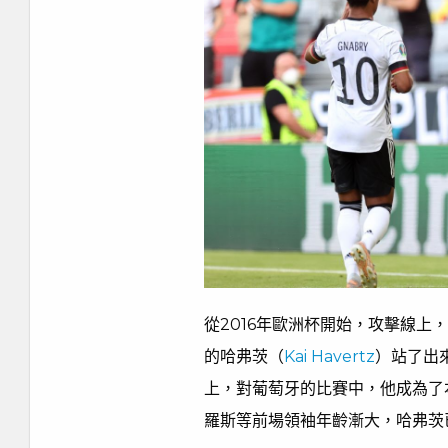
從2016年歐洲杯開始，攻擊線上
的哈弗茨（
Kai Havertz
）站了出
上，對葡萄牙的比賽中，他成為了
羅斯等前場領袖年齡漸大，哈弗茨