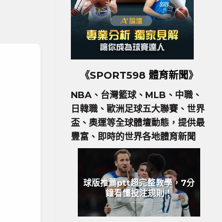
《SPORT598
體育新聞
》
NBA、台灣籃球、MLB、中職、
日韓職、歐洲足球五大聯賽、世界
盃、奧運等全球體壇動態，提供最
豐富、即時的世界各地體育新聞
球版推薦ptt超完整教學，7分
鐘看懂投注規則！