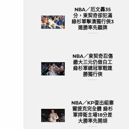
NBA／厄文轟35
分，東契奇卻犯滿
綠杉軍擊潰獨行俠3
連勝率先聽牌
NBA／東契奇忍傷
繳大三元仍做白工
綠杉軍總冠軍戰連
勝獨行俠
NBA／KP復出組塞
爾提克完全體 綠杉
軍捍衛主場18分差
大勝率先開胡