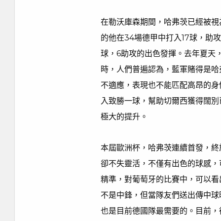
在勒沃庫森期間，哈弗茨已經被視為德
的他在34場德甲中打入17球，助攻4
球，6助攻的出色發揮。去年夏天
時，人們普遍認為，藍軍賭得是哈
不適應，表現也不能匹配高昂的身
入致勝一球，幫助切爾西獲得闊別
極大的提升。
本屆歐洲杯，哈弗茨連續首發，終
卻不失靈活，不僅有出色的球感，
精準，對葡萄牙的比賽中，可以看
不是中鋒，但當隊友們送出傳中球
也是目前德國隊最需要的。目前，