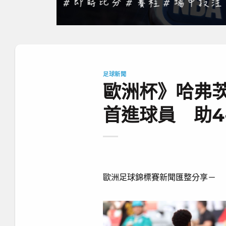
足球新聞
歐洲杯》哈弗
首進球員 助4
歐洲足球錦標賽新聞匯整分享－