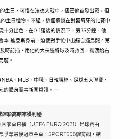
歲的生日，可惜在法德大戰中，儘管他首發出戰，但
出色的生日禮物。不過，這個遺憾在對葡萄牙的比賽中
十分出色，在0-1落後的情況下，第35分鐘，他
魯本-迪亞斯身前，迫使對手忙中出錯自擺烏龍。第
他及時前插，用他的大長腿將球及時救回，擺渡給右
烏龍。
匯整NBA、MLB、中職、日韓職棒、足球五大聯賽、
元的體育賽事新聞資訊。－
球運彩高賠率獲利穩
國家盃直播（UEFA EURO 2021）足球賽由
爭奪最後冠軍金盃，SPORT598體育網，結