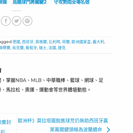
睽違
烏龍球門將關鍵2
守攻勢悶全場名宿
再次
次神撲 西班牙延
開噴! 凱恩2場0
長賽淘汰克羅埃西
射正超低迷
亞
tagged
德國
,
西班牙
,
英格蘭
,
比利時
,
荷蘭
,
歐洲國家盃
,
義大利
,
錦標賽
,
烏克蘭
,
葡萄牙
,
瑞士
,
法國
,
捷克
.
育
，掌握NBA、MLB、中華職棒、籃球、網球、足
車、馬拉松、奧運、運動會等世界體壇動態。
歐洲杯》莫拉塔擺脫進球荒仍無助西班牙贏
破塵封
萊萬關鍵頭槌為波蘭續命
念衫