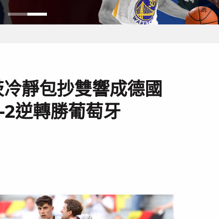
茨冷靜包抄雙響成德國
-2逆轉勝葡萄牙