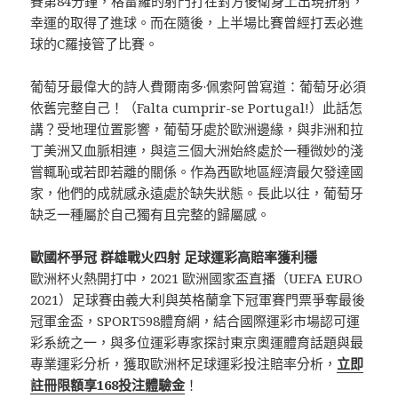
賽第84分鐘，格雷羅的射門打在對方後衛身上出現折射，
幸運的取得了進球。而在隨後，上半場比賽曾經打丟必進
球的C羅接管了比賽。
葡萄牙最偉大的詩人費爾南多·佩索阿曾寫道：葡萄牙必須
依舊完整自己！（Falta cumprir-se Portugal!）此話怎
講？受地理位置影響，葡萄牙處於歐洲邊緣，與非洲和拉
丁美洲又血脈相連，與這三個大洲始終處於一種微妙的淺
嘗輒恥或若即若離的關係。作為西歐地區經濟最欠發達國
家，他們的成就感永遠處於缺失狀態。長此以往，葡萄牙
缺乏一種屬於自己獨有且完整的歸屬感。
歐國杯爭冠 群雄戰火四射 足球運彩高賠率獲利穩
歐洲杯火熱開打中，2021 歐洲國家盃直播（UEFA EURO
2021）足球賽由義大利與英格蘭拿下冠軍賽門票爭奪最後
冠軍金盃，SPORT598體育網，結合國際運彩市場認可運
彩系統之一，與多位運彩專家探討東京奧運體育話題與最
專業運彩分析，獲取歐洲杯足球運彩投注賠率分析，
立即
註冊限額享168投注體驗金
！