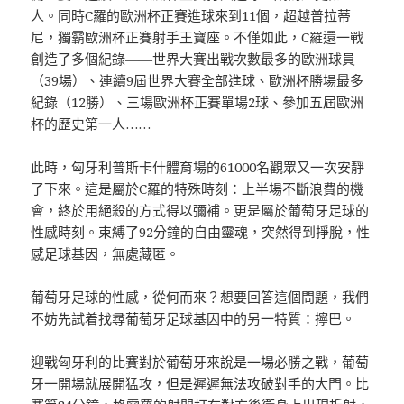
人。同時C羅的歐洲杯正賽進球來到11個，超越普拉蒂
尼，獨霸歐洲杯正賽射手王寶座。不僅如此，C羅還一戰
創造了多個紀錄——世界大賽出戰次數最多的歐洲球員
（39場）、連續9屆世界大賽全部進球、歐洲杯勝場最多
紀錄（12勝）、三場歐洲杯正賽單場2球、參加五屆歐洲
杯的歷史第一人……
此時，匈牙利普斯卡什體育場的61000名觀眾又一次安靜
了下來。這是屬於C羅的特殊時刻：上半場不斷浪費的機
會，終於用絕殺的方式得以彌補。更是屬於葡萄牙足球的
性感時刻。束縛了92分鐘的自由靈魂，突然得到掙脫，性
感足球基因，無處藏匿。
葡萄牙足球的性感，從何而來？想要回答這個問題，我們
不妨先試着找尋葡萄牙足球基因中的另一特質：擰巴。
迎戰匈牙利的比賽對於葡萄牙來說是一場必勝之戰，葡萄
牙一開場就展開猛攻，但是遲遲無法攻破對手的大門。比