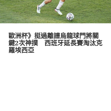
歐洲杯》挺過離譜烏龍球門將關
鍵2次神撲 西班牙延長賽淘汰克
羅埃西亞