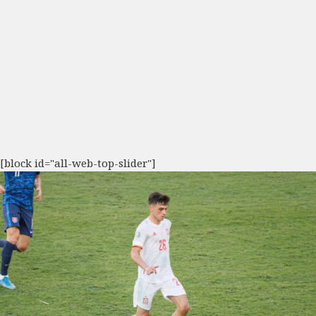
[block id="all-web-top-slider"]