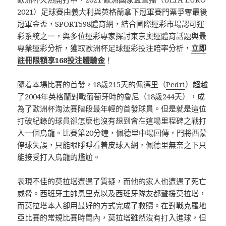
2021）足球賽由義大利與英格蘭拿下冠軍賽門票爭奪最後
冠軍金盃，SPORT598體育網，結合國際運彩市場認可運
彩系統之一，與多位運彩專家探討東京奧運體育話題與最
專業運彩分析，獲取歐洲杯足球運彩投注賠率分析，
立即
註冊限額享168投注體驗金
！
隨着本場比賽的首發，18歲215天的佩德里（
Pedri
）超越
了2004年英格蘭對戰葡萄牙時的魯尼（18歲244天），成
為了歐洲杯淘汰賽階段最年輕的首發球員。但是就是這位
打破紀錄的球員卻怎麼也沒有想到會在這場里程碑之戰打
入一個烏龍。比賽第20分鐘，佩德里中場回傳，門將西蒙
停球失誤，只能眼睜睜看着皮球入網，佩德里無奈之下只
能接受打入烏龍的尷尬。
表現不佳的莫拉塔遭遇了質疑，而他的家人也遭遇了死亡
威脅。西班牙主帥恩里克以及西班牙隊友都聲援莫拉塔，
而莫拉塔本人卻用最好的方式完成了救贖。在對戰克羅地
亞比賽的常規比賽時間內，莫拉塔雖然沒有打入進球，但