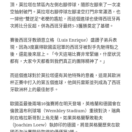
頂，莫拉塔在禁區內左側右腳停球，隨即左腳來了一次凌
空抽射破門。莫拉塔右腳停球左腳凌空打門非常瀟洒，也
一掃他“雙逆足”老梗的尷尬，而這個進球也使得西班牙再
次將比分反超，併為西班牙最終5-3獲勝奠定了基礎。
賽後西班牙教頭恩立格（Luis Enrique）盛讚子弟兵表
現，因為3度贏得歐國盃冠軍的西班牙被對手先馳得點之
後，還能後來居上。「今天這場比賽非常緊繃，什麼狀況
都有，大家今天都看到我們真正的團隊精神了。」
而這個進球對於莫拉塔還有其他特殊的意義，這是其歐洲
杯正賽中打入的第五個進球，他與托雷斯並列成為了西班
牙歐洲杯上的最佳射手。
歐國盃最後兩場16強賽將在明天登場，英格蘭和德國會在
倫敦溫布利球場（Wembley Stadium）重磅對決，瑞典
則在格拉斯哥對上烏克蘭。如果英格蘭擊敗勒夫
（Joachim Loew）執帥印的德國，將是英格蘭歷來在歐
國盃淘汰賽階段取得的僅僅第2勝。