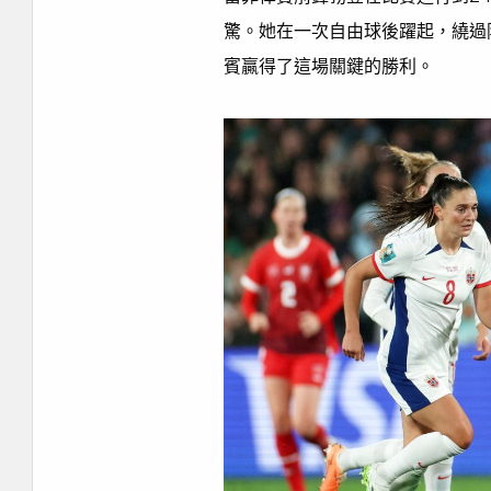
驚。她在一次自由球後躍起，繞過
賓贏得了這場關鍵的勝利。