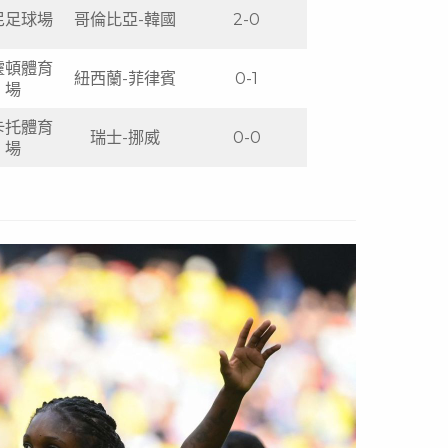
尼足球場
哥倫比亞-韓國
2-0
靈頓體育
紐西蘭-菲律賓
0-1
場
卡托體育
瑞士-挪威
0-0
場