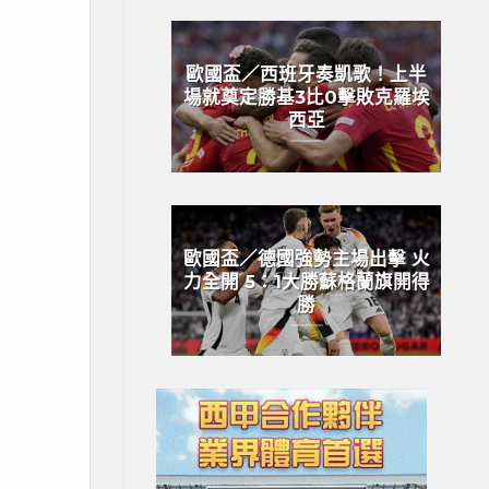
歐國盃／西班牙奏凱歌！上半
場就奠定勝基3比0擊敗克羅埃
西亞
歐國盃／德國強勢主場出擊 火
力全開 5：1大勝蘇格蘭旗開得
勝