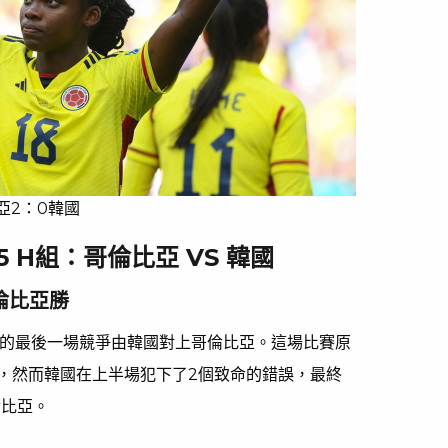
亞2：0韓國
5 H組：
哥倫比亞
VS
韓國
倫比亞勝
輪的最後一場競爭由韓國對上哥倫比亞。這場比賽原
，然而韓國在上半場犯下了2個致命的錯誤，最終
倫比亞。