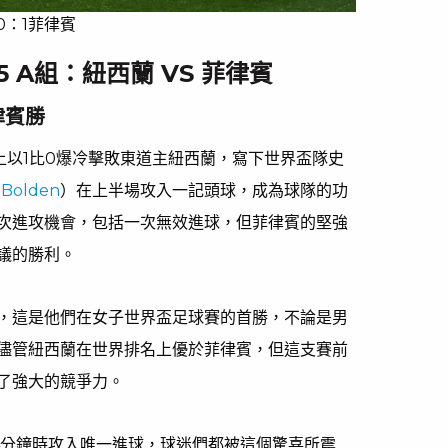
0：1菲律賓
5 A組：
紐西蘭
VS
菲律賓
律賓勝
上以1比0爆冷擊敗東道主紐西蘭，寫下世界盃隊史
 Bolden
）在上半場攻入一記頭球，成為球隊的功
次進攻機會，包括一次無效進球，但菲律賓的堅強
議的勝利。
，這是他們在女子世界盃足球賽的首勝，不論是男
儘管紐西蘭在世界排名上優於菲律賓，但這支賽前
了強大的競爭力。
4分鐘時攻入唯一進球，球迷們都被這個驚喜所震