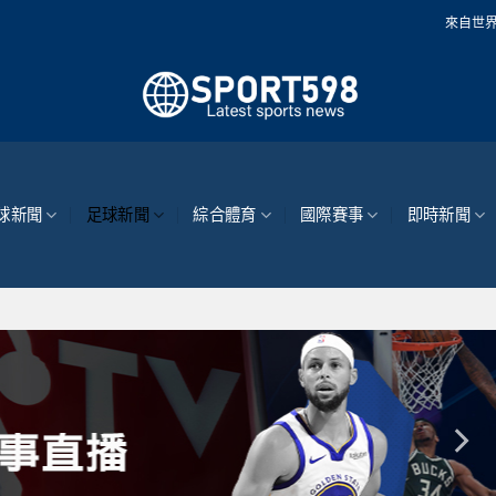
來自世界各地的最新體育新聞和
球新聞
足球新聞
綜合體育
國際賽事
即時新聞