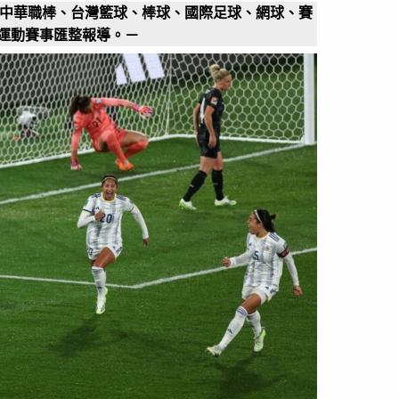
LB、中華職棒、台灣籃球、棒球、國際足球、網球、賽
運動賽事匯整報導。－