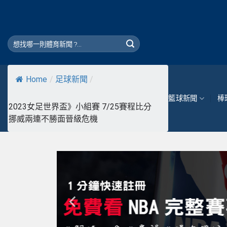
Skip
to
content
Home
/
足球新聞
/
籃球新聞
棒
2023女足世界盃》小組賽 7/25賽程比分
挪威兩連不勝面晉級危機