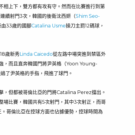
不相上下，雙方都有攻有守。然而在比賽進行到第
內連續射門3次，韓國的後衛沈西妍（
Shim Seo-
由33歲的國腳
Catalina Usme
操刀主罰12碼球，
18歲新秀
Linda Caicedo
從左路中場突進到禁區外
而且直奔韓國門將尹英格（Yoon Young-
飛過了尹英格的手指，飛進了球門。
都被哥倫比亞的門將Catalina Perez擋出。
整場比賽，韓國共有5次射門，其中3次射正，而哥
射正。哥倫比亞在控球方面也佔據優勢，控球時間為