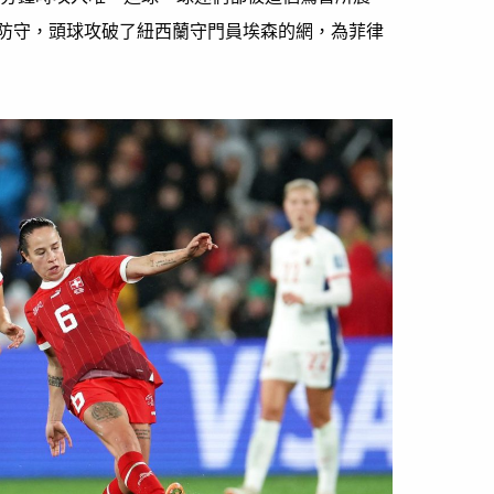
防守，頭球攻破了紐西蘭守門員埃森的網，為菲律