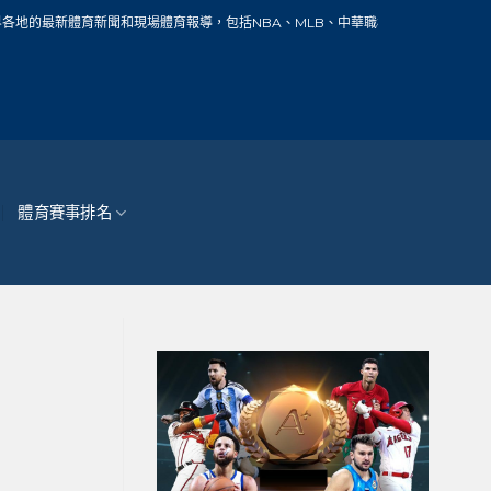
現場體育報導，包括NBA、MLB、中華職棒、籃球、網球、足球、賽車、自行車、馬
體育賽事排名