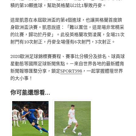
積的第10顆進球，幫助英格蘭以2比1擊敗丹麥。
這是凱恩在本屆歐洲盃的第4個進球，也讓英格蘭首度躋
身歐洲盃決賽。凱恩說道：「難以置信，這是場非常精采
的比賽，歸功於丹麥」。此役英格蘭攻勢凌厲，全場21次
射門有10次射正，丹麥全場僅有6次射門，3次射正。
2020歐洲足球錦標賽賽程、賽事比分積分及排名、球員球
星動態等國際足球新聞焦點。－來自世界各地的最新體育
新聞報導匯整分享，鎖定
SPORT598
，一起掌握體壇世界
的大小事！
你可能還想看…