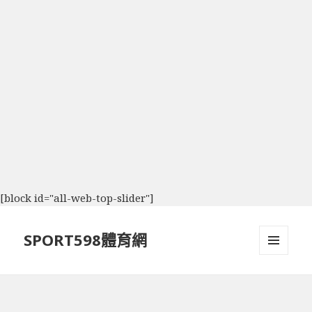
[block id="all-web-top-slider"]
SPORT598體育網
選單及
小工具