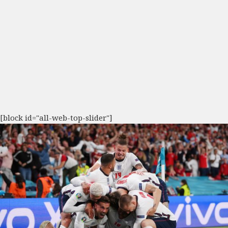
[block id="all-web-top-slider"]