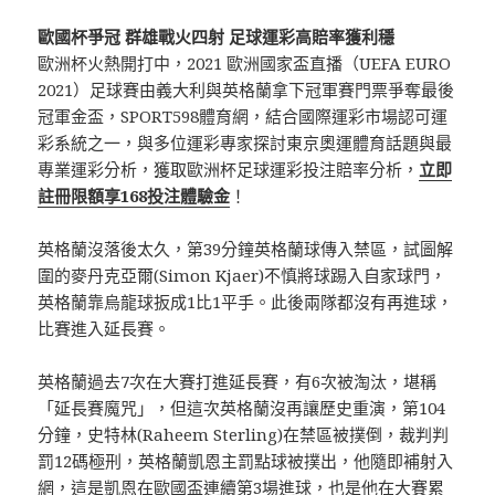
歐國杯爭冠 群雄戰火四射 足球運彩高賠率獲利穩
歐洲杯火熱開打中，2021 歐洲國家盃直播（UEFA EURO
2021）足球賽由義大利與英格蘭拿下冠軍賽門票爭奪最後
冠軍金盃，SPORT598體育網，結合國際運彩市場認可運
彩系統之一，與多位運彩專家探討東京奧運體育話題與最
專業運彩分析，獲取歐洲杯足球運彩投注賠率分析，
立即
註冊限額享168投注體驗金
！
英格蘭沒落後太久，第39分鐘英格蘭球傳入禁區，試圖解
圍的麥丹克亞爾(Simon Kjaer)不慎將球踢入自家球門，
英格蘭靠烏龍球扳成1比1平手。此後兩隊都沒有再進球，
比賽進入延長賽。
英格蘭過去7次在大賽打進延長賽，有6次被淘汰，堪稱
「延長賽魔咒」，但這次英格蘭沒再讓歷史重演，第104
分鐘，史特林(Raheem Sterling)在禁區被撲倒，裁判判
罰12碼極刑，英格蘭凱恩主罰點球被撲出，他隨即補射入
網，這是凱恩在歐國盃連續第3場進球，也是他在大賽累