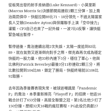
從板凳出發的射手肯納德(Luke Kennard)、小莫里斯
(Marcus Morris Sr.)決勝節開局連砍2顆三分彈，加上喬
治兩罰俱中，快艇拉開89比71、18分領先。不過太陽當家
長人艾頓(Deandre Ayton)與保羅聯手上演「空中接力」
灌籃，CP3自己也來了一記外線，一波7比0反擊，讓快艇
緊急喊出暫停。
暫停過後，喬治連續出現2次失誤，太陽一度追到83比
89，就在氣勢又逐漸倒向對手之際，傑克森再次成為穩定
快艇的一股力量，他33秒內連下5分，穩住了軍心。他與
比佛利(Patrick Beverley)最後3分11秒連砍2顆三分，將
比數拉開到104比88，鎖定了勝局，快艇終場就以106比
92取勝。
去年因為季後賽表現失常，被球迷嘲諷是「Pandemic
P」的喬治，本季重新擦亮「Playoff P」的招牌，他這16
戰合計打了653分鐘，高居全聯盟之冠，第2名比他少打了
150分鐘。歷經32天16戰的瘋狂賽程，PG此役仍貢獻27