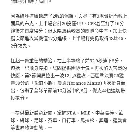
陽趁勢扭轉了局面。
因為確診連續缺席了2戰的保羅，與鼻子有3處骨折而戴上
面具的布克，上半場合計20投僅4中，CP3甚至打了16分
鐘後才首度得分；但太陽憑藉較高的團隊命中率，加上快
艇次節進攻當機僅17分進帳，上半場打完仍取得48比46、
2分領先。
扛起一哥重任的喬治，在上半場終了前32.9秒連下5分，
包括一記飛身爆扣，試圖提振團隊士氣。再次陷入苦戰的
快艇，第3節開局拉出一波12比5猛攻，西區準決賽G6猛
轟39分的「驚奇小將」曼恩(Terance Mann)再次挺身而
出，包辦了全隊單節前10分當中的8分，傑克森也連切帶
投搶分。
－提供最新體育新聞，掌握NBA、MLB、中華職棒、籃
球、網球、足球、賽車、自行車、馬拉松、奧運、運動會
等世界體壇動態。－