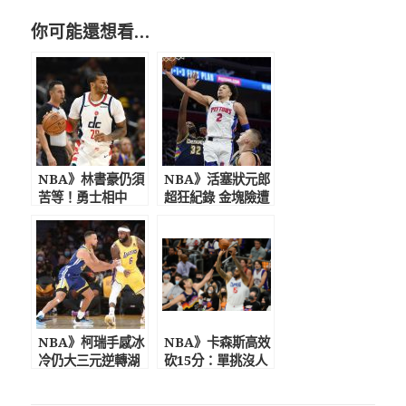
你可能還想看…
NBA》林書豪仍須
NBA》活塞狀元郎
苦等！勇士相中
超狂紀錄 金塊險遭
「手套」之子 主
活塞逆轉
帥柯爾讚：聰明防
守好
NBA》柯瑞手感冰
NBA》卡森斯高效
冷仍大三元逆轉湖
砍15分：單挑沒人
人
能防住我 表弟喊
話要大家尊重PG