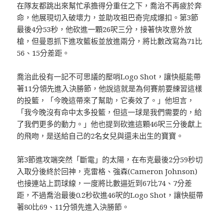
在隊友都跳出來幫忙承擔得分重任之下，喬治不再疲於奔
命，他展現切入破壞力，並助攻祖巴奇完成爆扣。第3節
最後4分53秒，他砍進一顆26呎三分，接著快攻意外放
槍，但曼恩抓下進攻籃板並放進兩分，將比數改寫為71比
56、15分差距。
喬治此役有一記不可思議的壓哨Logo Shot，讓快艇能帶
著11分領先進入決勝節，他說這就是為何賽前要練習這樣
的投籃，「今晚這帶來了幫助，它奏效了。」他坦言，
「我今晚沒有命中太多投籃，但這一球是我們需要的，給
了我們更多的動力。」他也提到砍進這顆46呎三分後獻上
的飛吻，是送給自己的2名女兒與還未出生的寶寶。
第3節進攻端突然「斷電」的太陽，在布克最後2分59秒切
入取分後終於回神，克雷格、強森(Cameron Johnson)
也接連站上罰球線，一度將比數逼近到67比74、7分差
距，不過喬治最後0.2秒砍進46呎的Logo Shot，讓快艇帶
著80比69、11分領先進入決勝節。