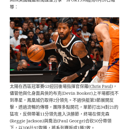
導：
太陽在西區冠軍賽G3迎回後場指揮官保羅(
Chris Paul
)，
儘管他與化身面具俠的布克(Devin Booker)上半場都找不
到準星，鳳凰城仍取得2分領先。不過快艇第3節展開反
擊，透過流暢的傳導，團隊多點開花，單節打出34對21的
猛攻，反倒帶著11分領先進入決勝節，終場在傑克森
(Reggie Jackson)與喬治(Paul George)合砍50分帶領
下，以106比92取勝，將系列賽扳成1勝2敗。