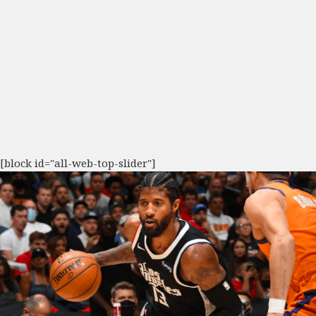
[block id="all-web-top-slider"]