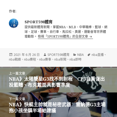
作者:
SPORT598體育
提供最新體育新聞，掌握NBA、MLB、中華職棒、籃球、網
球、足球、賽車、自行車、馬拉松、奧運、運動會等世界體
壇動態。
檢視「SPORT598體育」的全部文章
發
作
分
標
2021 年 6 月 26 日
SPORT598體育
NBA
nba直播
、
佈
者
類
籤
nba戰績
、
nba賽程
、
nba賽事
、
nba新聞
、
nba即時
日
期:
文
上一篇文章
章
NBA》太陽雙星G3找不到射程 CP3自責復出
上
導
投籃糟、布克戴面具影響準度
一
覽
篇
文
下一篇文章
章:
NBA》快艇主帥就是秘密武器 雷納德G3主場
下
抱小孩坐鎮半場給建議
一