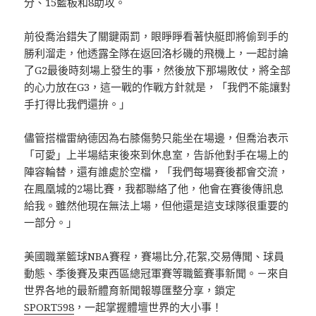
分、15籃板和8助攻。
前役喬治錯失了關鍵兩罰，眼睜睜看著快艇即將偷到手的
勝利溜走，他透露全隊在返回洛杉磯的飛機上，一起討論
了G2最後時刻場上發生的事，然後放下那場敗仗，將全部
的心力放在G3，這一戰的作戰方針就是，「我們不能讓對
手打得比我們還拚。」
儘管搭檔雷納德因為右膝傷勢只能坐在場邊，但喬治表示
「可愛」上半場結束後來到休息室，告訴他對手在場上的
陣容輪替，還有誰處於空檔，「我們每場賽後都會交流，
在鳳凰城的2場比賽，我都聯絡了他，他會在賽後傳訊息
給我。雖然他現在無法上場，但他還是這支球隊很重要的
一部分。」
美國職業籃球NBA賽程，賽場比分,花絮,交易傳聞、球員
動態、季後賽及東西區總冠軍賽等職籃賽事新聞。－來自
世界各地的最新體育新聞報導匯整分享，鎖定
SPORT598
，一起掌握體壇世界的大小事！