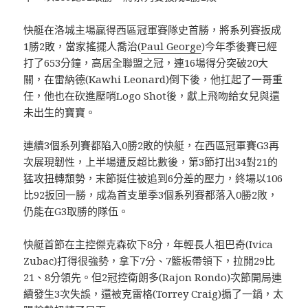
快艇在洛城主場贏得西區冠軍賽隊史首勝，將系列賽扳成
1勝2敗，當家搖擺人喬治(
Paul George
)今年季後賽已經
打了653分鐘，高居全聯盟之冠，連16場得分突破20大
關，在雷納德(Kawhi Leonard)倒下後，他扛起了一哥重
任，他也在砍進壓哨Logo Shot後，獻上飛吻給女兒與還
未出生的寶寶。
連續3個系列賽都陷入0勝2敗的快艇，在西區冠軍賽G3再
次展現韌性，上半場遭反超比數後，第3節打出34對21的
猛攻扭轉頹勢，末節挺住被追到6分差的壓力，終場以106
比92扳回一勝，成為首支單季3個系列賽都落入0勝2敗，
仍能在G3取勝的隊伍。
快艇首節在主控傑克森砍下8分，年輕長人祖巴奇(Ivica
Zubac)打得很強勢，拿下7分、7籃板帶領下，拉開29比
21、8分領先。但2冠控衛朗多(Rajon Rondo)次節開局連
續發生3次失誤，還被克雷格(Torrey Craig)搧了一鍋，太