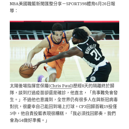
NBA美國職籃新聞匯整分享－SPORT598體育6月26日報
導：
太陽後場指揮官保羅(
Chris Paul
)歷經8天的隔離終於歸
隊，談到打過疫苗卻還是確診，他直言，「鳥事難免會發
生。」不過他也意識到，全世界仍有很多人在與新冠病毒
對抗，很慶幸自己能回到場上打球。CP3回歸首戰19投僅
5中，他自責投籃表現很糟糕，「我必須找回節奏，我們
會為G4做好準備。」