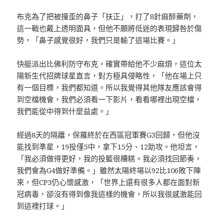
布克為了把被撞歪的鼻子「扶正」，打了8針麻醉藥劑，
這一戰也戴上透明面具，但他不願將低迷的表現歸咎於傷
勢，「鼻子感覺很好，我們只是輸了這場比賽。」
快艇派出比佛利防守布克，確實帶給他不少麻煩，這位太
陽新生代招牌球星直言，對方極具侵略性，「他在場上只
有一個目標，我們都知道。所以我覺得其他隊友應該會得
到空檔機會，我們必須看一下影片，看看哪裡出現空檔，
我們能從中得到什麼益處。」
經過8天的隔離，保羅終於在西區冠軍賽G3回歸，但他沒
能找到準星，19投僅5中，拿下15分、12助攻。他坦言，
「我必須做得更好，我的投籃很糟糕。我必須找回節奏，
我們會為G4做好準備。」雖然太陽終場以92比106敗下陣
來，但CP3仍心懷感激，「世界上還有很多人都在面對新
冠病毒，卻沒有得到像我這樣的機會，所以我很感激能回
到這裡打球。」