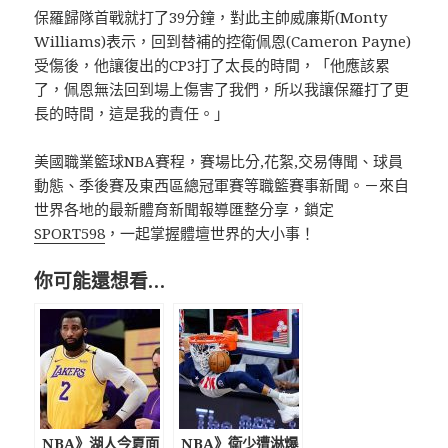
保羅歸隊首戰就打了39分鐘，對此主帥威廉斯(Monty
Williams)表示，回到替補的控衛佩恩(Cameron Payne)
受傷後，他讓復出的CP3打了太長的時間，「他應該累
了，佩恩無法回到場上傷害了我們，所以我讓保羅打了更
長的時間，這是我的責任。」
美國職業籃球NBA賽程，賽場比分,花絮,交易傳聞、球員
動態、季後賽及東西區總冠軍賽等職籃賽事新聞。－來自
世界各地的最新體育新聞報導匯整分享，鎖定
SPORT598
，一起掌握體壇世界的大小事！
你可能還想看…
NBA》湖人今夏面
NBA》衛少遭淋爆