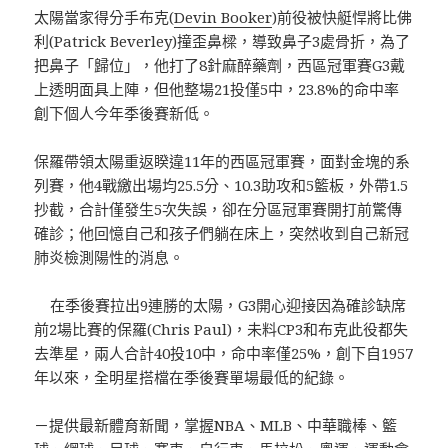
太陽當家得分手布克(
Devin Booker
)前役被快艇悍將比佛
利(Patrick Beverley)撞歪鼻樑，導致鼻子3處骨折，為了
把鼻子「歸位」，他打了8針麻醉藥劑，西區冠軍賽G3戴
上透明面具上陣，但他整場21投僅5中，23.8%的命中率
創下個人今年季後賽新低。
保羅帶領太陽重返睽違11年的西區冠軍賽，面對金塊的系
列賽，他4戰繳出場均25.5分、10.3助攻和5籃板，外帶1.5
抄截，合計僅發生5次失誤，卻在分區冠軍賽開打前驚傳
確診；他回憶自己和孩子們躺在床上，突然收到自己新冠
肺炎檢測陽性的消息。
在季後賽拉出9連勝的太陽，G3開心迎接因為確診缺席
前2場比賽的保羅(Chris Paul)，未料CP3和布克此役都失
去準星，兩人合計40投10中，命中率僅25%，創下自1957
年以來，全明星搭檔在季後賽單場最低的紀錄。
－提供最新體育新聞，掌握NBA、MLB、中華職棒、籃