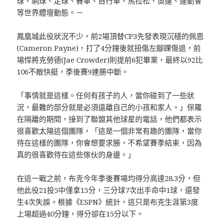
球、網球、足球、賽車、自行車、馬拉松、奧運、運動會
等世界體壇動態。－
鳳凰城此役狀況不少，前2場頂替CP3先發表現沉穩的佩恩
(Cameron Payne)，打了4分鐘後就扭傷左腳踝傷退，前
場悍將克勞德(Jae Crowder)則提前6犯畢業，最終以92比
106不敵快艇，季後賽9連勝中斷。
「事情就是這樣。任何有孩子的人，當你碰到了一些狀
況，最難的部分就是必須遠離自己的小孩和家人。」保羅
在隔離的期間，接到了聯盟其他球星的電話，他們都表示
很喜歡太陽這個團隊，「這是一個非常有趣的團隊，當你
待在這樣的團隊，你會想要求勝，不希望賽季結束，因為
真的很喜歡待在這些傢伙的身邊。」
在這一戰之前，布克今年季後賽場均得分高達28.3分，但
他此役21投5中僅拿15分，三分球7次出手命中1球，還發
生4次失誤。根據《ESPN》統計，這只是布克生涯第3度
上場超過40分鐘，得分卻在15分以下。