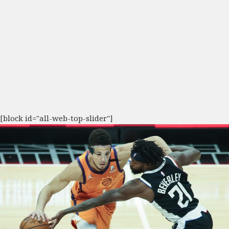
[block id="all-web-top-slider"]