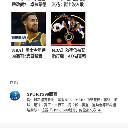
臨改變? 卓拉蒙德
米花：街上沒人敢
G6遭DNP、施羅
這樣對我 詹皇怒
德更新IG移除“湖
稱須揪出那混蛋!
人控衛”的簡介
NBA》勇士今年選
NBA》效率低被艾
秀擁有2支首輪籤
頓打爆 AD坦言輸
射手K湯重傷後徹
球怪他：我這樣打
底康復已開始常規
我們1場都贏不了
訓練
作者:
SPORT598體育
提供最新體育新聞，掌握NBA、MLB、中華職棒、籃球、網
球、足球、賽車、自行車、馬拉松、奧運、運動會等世界體
壇動態。
檢視「SPORT598體育」的全部文章