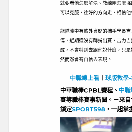
就要看他怎麼解決、教練團怎麼協
可以克服，往好的方向走，相信他
龍隊陣中有旅外資歷的捕手學長吉
傷，近期還沒有蹲捕出賽，吉力吉
慰，不會特別去跟他說什麼，只是
然而然會有自信去表現。
中職線上看
︱
球版教學-
中華職棒CPBL賽程、
中職
賽等職棒賽事新聞。－來自
鎖定
SPORT598
，一起掌