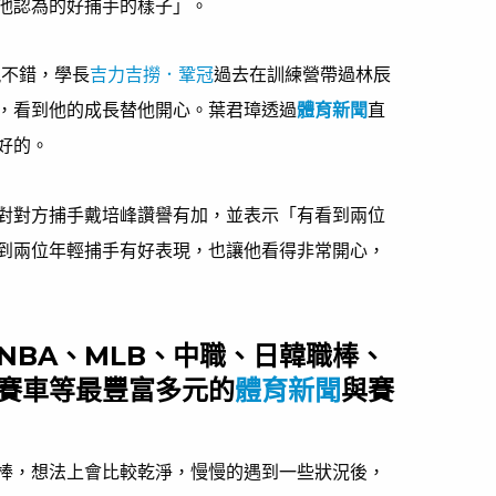
他認為的好捕手的樣子」。
現不錯，學長
吉力吉撈．鞏冠
過去在訓練營帶過林辰
，看到他的成長替他開心。葉君璋透過
體育新聞
直
好的。
對對方捕手戴培峰讚譽有加，並表示「有看到兩位
到兩位年輕捕手有好表現，也讓他看得非常開心，
NBA、MLB、中職、日韓職棒、
賽車等最豐富多元的
體育新聞
與賽
棒，想法上會比較乾淨，慢慢的遇到一些狀況後，