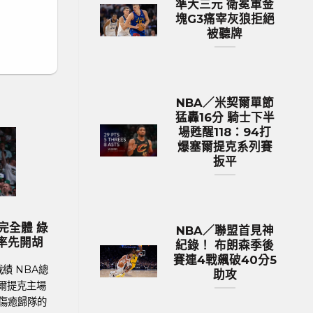
準大三元 衛冕軍金
塊G3痛宰灰狼拒絕
被聽牌
NBA／米契爾單節
猛轟16分 騎士下半
場甦醒118：94打
爆塞爾提克系列賽
扳平
歐洲國家盃 足球新聞
MLB 棒
024歐國盃球隊身價排行 英格蘭身
MLB／今永昇太再
NBA／聯盟首見神
價531億台幣傲視群雄
生涯前9戰防禦率僅
紀錄！ 布朗森季後
賽連4戰飆破40分5
球聯賽體育新聞、足球戰績 在今年德國舉
MLB美國職棒體育新聞
助攻
的歐洲國家盃中，英格蘭以12.9億英鎊
加哥隊小熊日籍左投今
531億新台幣）的總身價傲視群雄，成為
Imanaga），持續