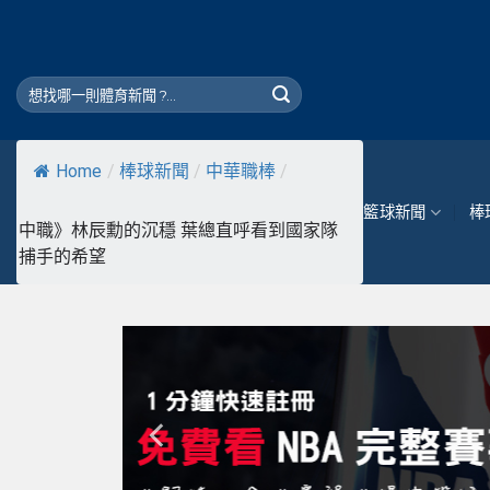
Skip
to
content
Home
/
棒球新聞
/
中華職棒
/
籃球新聞
棒
中職》林辰勳的沉穩 葉總直呼看到國家隊
捕手的希望