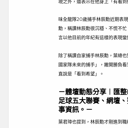
現之外，還表示在他身上「有看到
味全龍隊20歲捕手林辰勳近期表
勳，稱讚林辰勳很沉穩、不慌不忙
言以他目前的年紀有這樣的表現蠻
除了稱讚自家捕手林辰勳，葉總也
國家隊未來的捕手」，撇開勝負看
直說是「看到希望」。
－體壇動態分享︱匯整
足球五大聯賽、網壇、
事資訊。－
葉君璋也提到，林辰勳才剛進到職