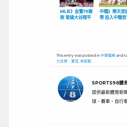
MLB》金鶯19連
中職》樂天首
敗 敬遠大谷翔平
帶 投入中職首
遭噓爆
季冠軍
This entry was posted in
中華職棒
and 
力吉撈．鞏冠
,
林辰勳
.
SPORT598體
提供最新體育新聞
球、賽車、自行