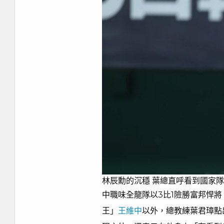
林辰勳的沉穩 葉總直呼看到國家
中職味全龍隊以3比1險勝富邦悍將
王」
王維中
以外，總教練葉君璋點