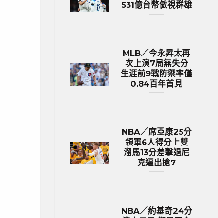
531億台幣傲視群雄
MLB／今永昇太再
次上演7局無失分
生涯前9戰防禦率僅
0.84百年首見
NBA／席亞康25分
領軍6人得分上雙
溜馬13分差擊退尼
克逼出搶7
NBA／約基奇24分