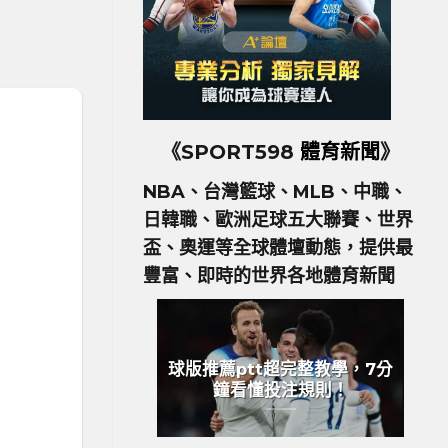
《SPORT598
體育新聞
》
NBA、台灣籃球、MLB、中職、
日韓職、歐洲足球五大聯賽、世界
盃、奧運等全球體壇動態，提供最
豐富、即時的世界各地體育新聞
球版推薦ptt超完整教學，7分
鐘看懂投注規則！