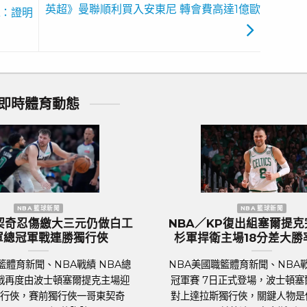
英超》曼聯順利買入安東尼 轉會費高達1億歐
A：證明
即時體育動態
歐洲國家盃 足球新聞
團』英
歐國盃／葡萄牙傳奇巨星C.羅納度最
2
熱列歡
後一舞？第六度參賽再創紀錄巔峰
足球聯賽體育新聞、足球戰績 2024年歐洲
足
矚目的
國家盃即將於6月14日晚上在德國揭幕，39
行
024）
歲的葡萄牙球星C.羅納度（Cristiano
（約