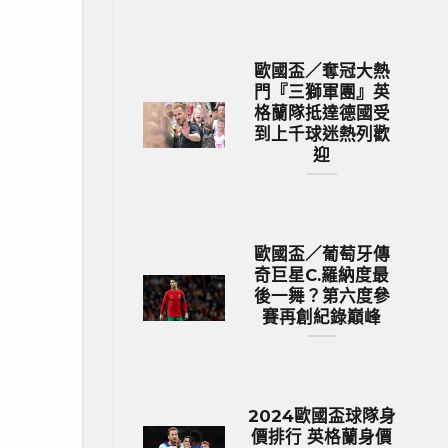
歐國盃／奪冠大熱
門『三獅軍團』英
格蘭隊抵達德國受
到上千球迷熱列歡
迎
歐國盃／葡萄牙傳
奇巨星C.羅納度最
後一舞？第六度參
賽再創紀錄巔峰
2024歐國盃球隊身
價排行 英格蘭身價