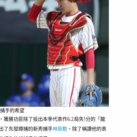
隊捕手的希望
，獲勝功臣除了投出本季代表作6.2局失1分的「龍
出了先發蹲捕的新秀捕手
林辰勳
，除了稱讚他的表