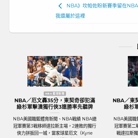
NBA》坎帕佐盼新賽季留在NB
我還屬於這裡
NBA 籃球新聞
歐洲國家盃 足球新聞
出組塞爾提克完全體 綠
歐國盃／奪冠大熱門『三獅軍
18分差大勝率先開胡
格蘭隊抵達德國受到上千球迷
迎
育新聞、NBA戰績 NBA總
足球聯賽體育新聞、足球戰績 萬眾
式登場，波士頓塞爾提克主場
2024年歐洲國家盃（UEFA Euro 2
俠，關鍵人物是傷癒歸隊的