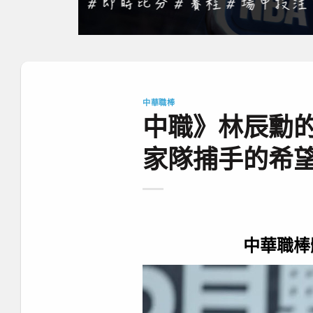
中華職棒
中職》林辰勳的
家隊捕手的希
中華職棒