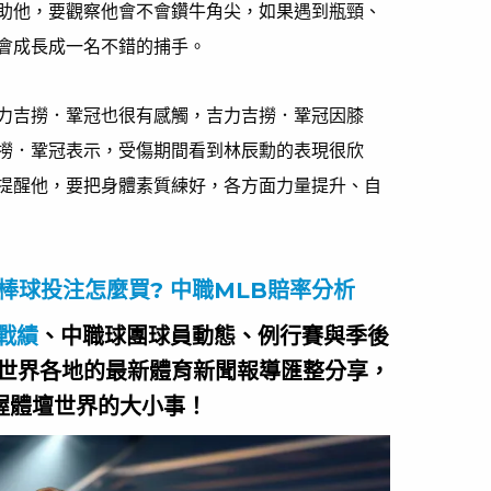
助他，要觀察他會不會鑽牛角尖，如果遇到瓶頸、
會成長成一名不錯的捕手。
力吉撈．鞏冠也很有感觸，吉力吉撈．鞏冠因膝
撈．鞏冠表示，受傷期間看到林辰勳的表現很欣
提醒他，要把身體素質練好，各方面力量提升、自
棒球投注怎麼買? 中職MLB賠率分析
戰績
、中職球團球員動態、例行賽與季後
世界各地的最新體育新聞報導匯整分享，
握體壇世界的大小事！