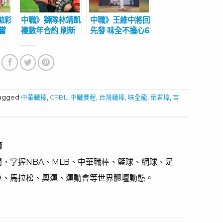
拋彩
中職》獅隊林靖凱
中職》王維中將回
嘗
複數年合約 刷新
先發 味全不擔心6
王柏融紀錄
月賽程硬
tagged
中華職棒
,
CPBL
,
中職賽程
,
台灣職棒
,
味全龍
,
葉君璋
,
吉
育
，掌握NBA、MLB、中華職棒、籃球、網球、足
車、馬拉松、奧運、運動會等世界體壇動態。