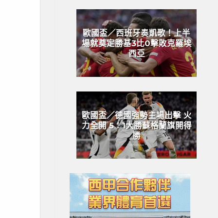
歐國盃／西班牙奏凱歌！上半
場就奠定勝基3比0擊敗克羅埃
西亞
歐國盃／德國強勢主場出擊 火
力全開 5：1大勝蘇格蘭旗開得
勝