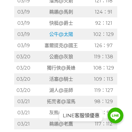
03/19
溜馬@火箭
121：118
03/19
鵜鶘@馬刺
124：91
03/19
快艇@爵士
92：121
03/19
公牛@太陽
102：129
03/19
塞爾提克@國王
126：97
03/20
公鹿@灰狼
119：138
03/20
獨行俠@黃蜂
108：129
03/20
活塞@騎士
109：113
03/20
湖人@巫師
119：127
03/21
拓荒者@溜馬
98：129
Line
Line
03/21
灰熊@火箭
122：98
LINE客服領優惠
Line
03/21
鵜鶘@老鷹
117：112