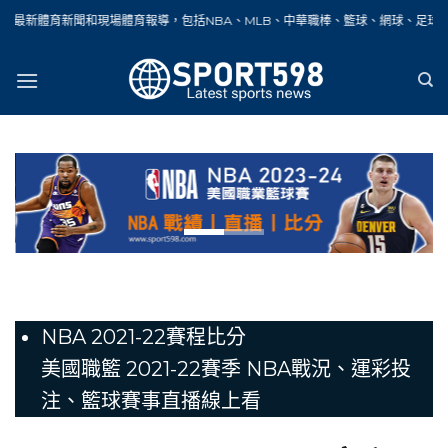
Skip
和現場體育報導，包括NBA、MLB、中華職棒、籃球、網球、足球、賽車、自行車、
to
content
NBA 2021-22賽程比分
美國職籃 2021-22賽季 NBA戰況、運彩投
注、籃球賽事直播線上看