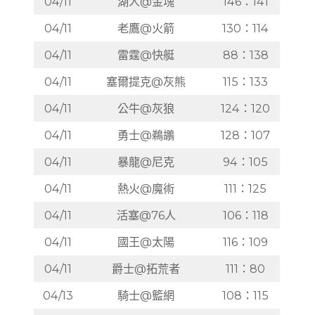
04/11
湖人@金塊
146：141
04/11
老鷹@火箭
130：114
04/11
雷霆@快艇
88：138
04/11
塞爾提克@灰熊
115：133
04/11
公牛@灰狼
124：120
04/11
勇士@鵜鶘
128：107
04/11
暴龍@尼克
94：105
04/11
熱火@魔術
111：125
04/11
活塞@76人
106：118
04/11
國王@太陽
116：109
04/11
爵士@拓荒者
111：80
04/13
騎士@籃網
108：115