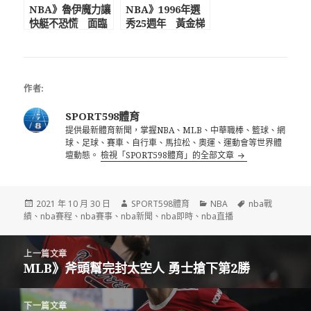
NBA》魯伊魔力讓
NBA》1996年選
快艇不恐慌 面臨
秀25週年 黃金梯
淘汰10勝2敗史上
次狀元艾佛森稱史
第1無愧生死戰之王
上最棒一屆
作者:
SPORT598體育
提供最新體育新聞，掌握NBA、MLB、中華職棒、籃球、網
球、足球、賽車、自行車、馬拉松、奧運、運動會等世界體
壇動態。
檢視「SPORT598體育」的全部文章
發
作
分
標
2021 年 10 月 30 日
SPORT598體育
NBA
nba戰
佈
者
類
籤
績
、
nba賽程
、
nba賽事
、
nba新聞
、
nba即時
、
nba直播
日
期:
文
上一篇文章
章
MLB》斧頭幫完封太空人 勇士搶下第2勝
上
導
一
覽
篇
下一篇文章