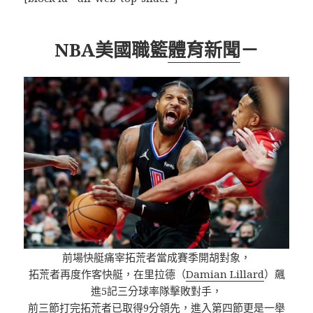
NBA美國職籃
體育新聞
－
前場快艇痛宰拓荒者當成賽季開胡對象，
拓荒者再度作客快艇，在里拉德（
Damian Lillard
）飆
進5記三分球率隊擊敗對手，
前三節打完拓荒者已取得9分領先，進入第四節更是一舉