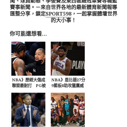
聞、球員動態、季後賽及東西區總冠軍賽等職籃
賽事新聞。－來自世界各地的最新體育新聞報導
匯整分享，鎖定
SPORT598
，一起掌握體壇世界
的大小事！
你可能還想看…
NBA》歷經大傷成
NBA》恩比德27分
聯盟最耐打 PG被
9籃板8助攻獵鷹威
外界過分批評? 主
力擋不住 七六人
帥不解為何他被罵
G3攻破老鷹主場
爆