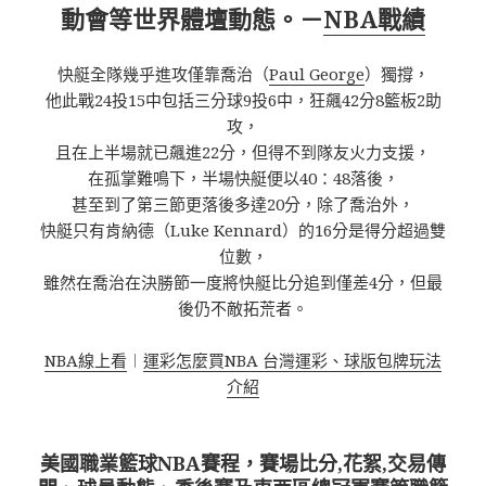
動會等世界體壇動態。－
NBA戰績
快艇全隊幾乎進攻僅靠喬治（
Paul George
）獨撐，
他此戰24投15中包括三分球9投6中，狂飆42分8籃板2助
攻，
且在上半場就已飆進22分，但得不到隊友火力支援，
在孤掌難鳴下，半場快艇便以40：48落後，
甚至到了第三節更落後多達20分，除了喬治外，
快艇只有肯納德（Luke Kennard）的16分是得分超過雙
位數，
雖然在喬治在決勝節一度將快艇比分追到僅差4分，但最
後仍不敵拓荒者。
NBA線上看
︱
運彩怎麼買NBA 台灣運彩、球版包牌玩法
介紹
美國職業籃球NBA賽程，賽場比分,花絮,交易傳