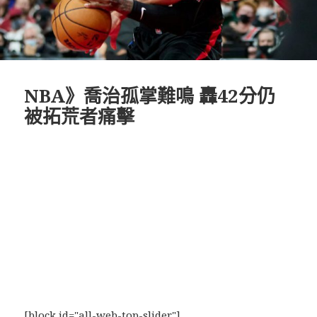
NBA》喬治孤掌難鳴 轟42分仍
被拓荒者痛擊
[block id="all-web-top-slider"]