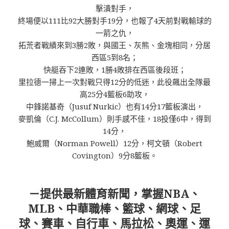
擊潰對手，
終場便以111比92大勝對手19分，也報了4天前對戰輸球的
一箭之仇，
拓荒者戰績來到3勝2敗，與國王、灰熊、金塊相同，分居
西區5到8名；
快艇吞下2連敗，1勝4敗排在西區後段班；
里拉德一掃上一次對戰只得12分的低迷，此役飆出全隊最
高25分4籃板6助攻，
中鋒諾基奇（Jusuf Nurkic）也有14分17籃板演出，
麥凱倫（C.J. McCollum）則手感不佳，18投僅6中，得到
14分，
鮑威爾（Norman Powell）12分，柯文頓（Robert
Covington）9分8籃板。
－提供最新體育新聞，掌握NBA、
MLB、中華職棒、籃球、網球、足
球、賽車、自行車、馬拉松、奧運、運