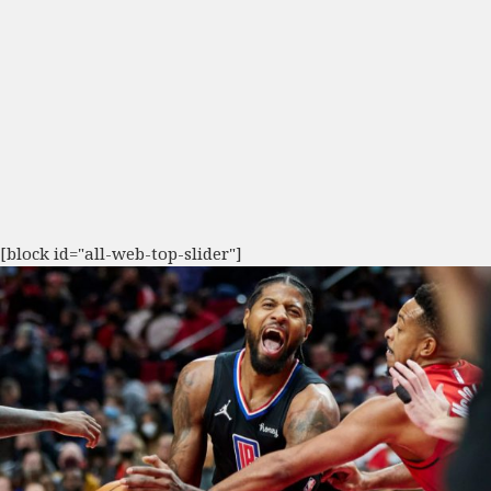
[block id="all-web-top-slider"]