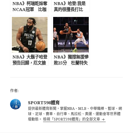
NBA》柯瑞乾妹奪
NBA》哈登:我是
NCAA冠軍 比咖
真的很擅長打比
哩還高！ 擁有超吸
賽! 過去一個月不
睛外型與逆天長腿
打球非常沮喪
NBA》大鬍子哈登
NBA》獨撐無援慘
預告回歸，厄文臉
敗25分 杜蘭特失
卻遭重擊 籃網3巨
誤高達8次「湖人痛
頭難合體
宰了我們」
作者:
SPORT598體育
提供最新體育新聞，掌握NBA、MLB、中華職棒、籃球、網
球、足球、賽車、自行車、馬拉松、奧運、運動會等世界體
壇動態。
檢視「SPORT598體育」的全部文章