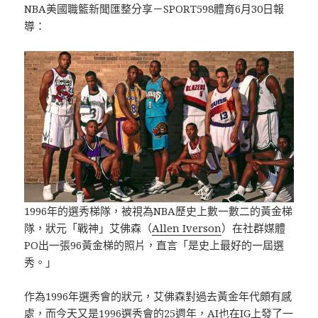
NBA美國職籃新聞匯整分享－SPORT598體育6月30日報
導：
1996年的選秀梯隊，被視為NBA歷史上數一數二的黃金梯
隊，狀元「戰神」艾佛森（
Allen Iverson
）在社群媒體
PO出一張96黃金梯的照片，直言「是史上最好的一屆選
秀。」
作為1996年選秀會的狀元，艾佛森對過去黃金年代頗有感
處，而今天又是1996選秀會的25週年，AI也在IG上發了一