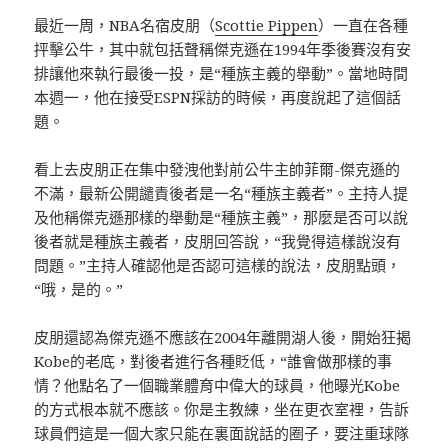
最近一周，NBA名宿皮朋（
Scottie Pippen
）一直在各種
抨擊公牛，其中就包括聲稱傑克遜在1994年季後賽沒有安
排讓他來執行最後一投，是“種族主義的舉動”。當地時間
本週一，他在接受ESPN採訪的時候，再度說起了這個話
題。
看上去皮朋正在集中發洩他對前公牛主帥菲爾-傑克遜的
不滿，最新公開譴責後者是一名“種族主義者”。主持人提
及他稱傑克遜那樣的舉動是“種族主義”，那麼是否可以說
後者就是種族主義者，皮朋回答說，“我覺得這樣說沒有
問題。”主持人確認他是否認可這樣的說法，皮朋點頭，
“哦，是的。”
皮朋還認為傑克遜不應該在2004年離開湖人後，開始狂揭
Kobe的老底，對後者進行各種貶低，“誰會做那樣的事
情？他點名了一個職業體育中偉大的球員，他曝光Kobe
的方式根本就不應該。你是主教練，坐在更衣室裡，告訴
球員們這是一個大家只能在裏面說話的圈子，要注重球隊