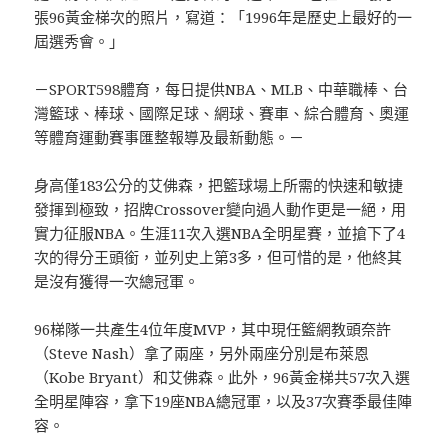
張96黃金梯次的照片，寫道：「1996年是歷史上最好的一
屆選秀會。」
－SPORT598體育，每日提供NBA、MLB、中華職棒、台
灣籃球、棒球、國際足球、網球、賽車、綜合體育、奧運
等體育運動賽事匯整報導及最新動態。－
身高僅183公分的艾佛森，把籃球場上所需的快速和敏捷
發揮到極致，招牌Crossover變向過人動作更是一絕，用
實力征服NBA。生涯11次入選NBA全明星賽，並搶下了4
次的得分王頭銜，並列史上第3多，但可惜的是，他終其
是沒有獲得一次總冠軍。
96梯隊一共產生4位年度MVP，其中現任籃網教頭奈許
（Steve Nash）拿了兩座，另外兩座分別是布萊恩
（Kobe Bryant）和艾佛森。此外，96黃金梯共57次入選
全明星陣容，拿下19座NBA總冠軍，以及37次賽季最佳陣
容。