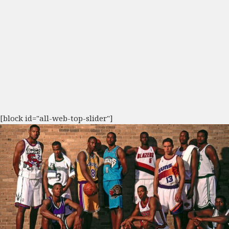
[block id="all-web-top-slider"]