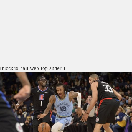
[block id="all-web-top-slider"]