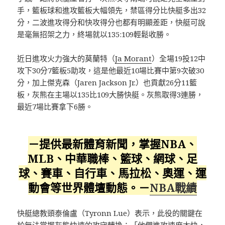
手，籃板球和進攻籃板大幅領先，禁區得分比快艇多出32
分，二波進攻得分和快攻得分也都有明顯差距，快艇可說
是毫無招架之力，終場就以135:109輕鬆收勝。
近日進攻火力強大的莫蘭特（
Ja Morant
）全場19投12中
攻下30分7籃板5助攻，這是他最近10場比賽中第9次破30
分，加上傑克森（Jaren Jackson Jr.）也貢獻26分11籃
板，灰熊在主場以135比109大勝快艇。灰熊取得3連勝，
最近7場比賽拿下6勝。
－提供最新體育新聞，掌握NBA、
MLB、中華職棒、籃球、網球、足
球、賽車、自行車、馬拉松、奧運、運
動會等世界體壇動態。－
NBA戰績
快艇總教頭泰倫盧（Tyronn Lue）表示，此役的關鍵在
於無法掌握灰熊快速的攻守轉換：「他們進攻速度太快，