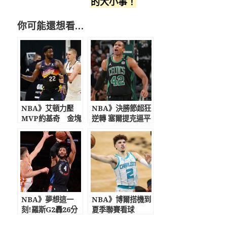
的大小事！
你可能還想看…
NBA》艾頓力壓
NBA》決勝節超狂
MVP約基奇 金塊
逆轉 塞爾提克逼平
一哥空砍22分末節
公鹿
徹底迷失
NBA》夢想這一
NBA》博爾搭機到
刻!羅斯G2轟26分
夏季聯賽看球
逆轉老鷹 奪8年來
Kobe首戰球鞋拍