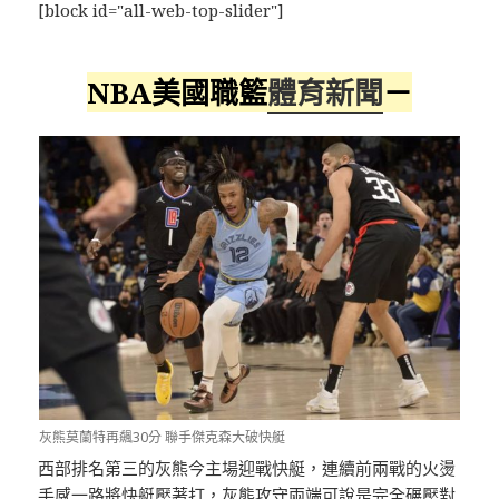
[block id="all-web-top-slider"]
NBA美國職籃
體育新聞
－
灰熊莫蘭特再飆30分 聯手傑克森大破快艇
西部排名第三的灰熊今主場迎戰快艇，連續前兩戰的火燙
手感一路將快艇壓著打，灰熊攻守兩端可說是完全碾壓對