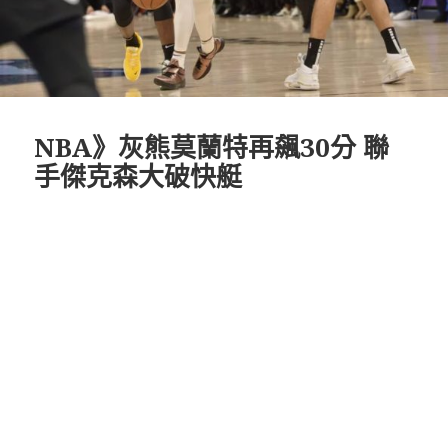
NBA》灰熊莫蘭特再飆30分 聯
手傑克森大破快艇