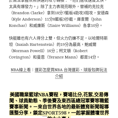
太具有爆發力。」除了主力表現亮眼外，替補的克拉克
（Brandon Clarke）拿到18分7籃板4助攻3阻攻，安德森
（Kyle Anderson）11分8籃板3抄截，庫查爾（John
Konchar）和威廉斯（Ziaire Williams）各拿10分。
快艇雖也有六人得分上雙，但火力仍嫌不足，以哈爾特斯
坦（Isaiah Hartenstein）的19分為最高，鮑威爾
（Norman Powell）16分；柯文頓（Robert
Covington）和曼恩（Terance Mann）都是14分。
NBA線上看
︱
運彩怎麼買NBA 台灣運彩、球版包牌玩法
介紹
美國職業籃球NBA賽程，賽場比分,花絮,交易傳
聞、球員動態、季後賽及東西區總冠軍賽等職籃
賽事新聞。－來自世界各地的最新體育新聞報導
匯整分享，鎖定
SPORT598
，一起掌握體壇世界