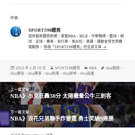
季後賽首勝
賣價預計高達1390
萬
作者:
SPORT598體育
提供最新體育新聞，掌握NBA、MLB、中華職棒、籃球、網
球、足球、賽車、自行車、馬拉松、奧運、運動會等世界體
壇動態。
檢視「SPORT598體育」的全部文章
發
作
分
標
2022 年 2 月 10 日
SPORT598體育
NBA
nba戰績
、
佈
者
類
籤
nba賽程
、
nba賽事
、
nba新聞
、
nba即時
、
nba直播
日
期:
文
上一篇文章
章
NBA》布克狂轟38分 太陽曬暈公牛三劍客
上
導
一
覽
篇
下一篇文章
文
NBA》浪花兄弟聯手炸雷霆 勇士笑納9連勝
下
章:
一
篇