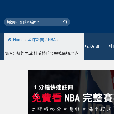
Skip
to
content
Home
/
籃球新聞
/
NBA
/
籃球新聞
棒
NBA》紐約內戰 杜蘭特哈登率籃網退尼克