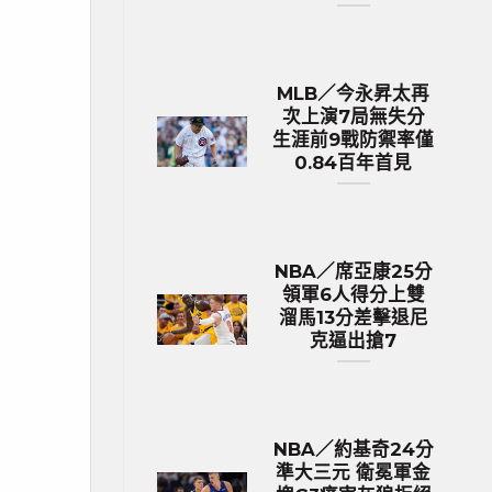
MLB／今永昇太再
次上演7局無失分
生涯前9戰防禦率僅
0.84百年首見
NBA／席亞康25分
領軍6人得分上雙
溜馬13分差擊退尼
克逼出搶7
NBA／約基奇24分
準大三元 衛冕軍金