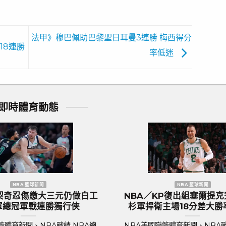
法甲》穆巴佩助巴黎聖日耳曼3連勝 梅西得分
18連勝
率低迷
即時體育動態
歐洲國家盃 足球新聞
獅軍團』英
歐國盃／葡萄牙傳奇巨星C.羅納度最
球迷熱列歡
後一舞？第六度參賽再創紀錄巔峰
足球聯賽體育新聞、足球戰績 2024年歐洲