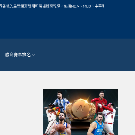
新聞和現場體育報導，包括NBA、MLB、中華職棒、籃球、網球、足球、賽車、自行
體育賽事排名