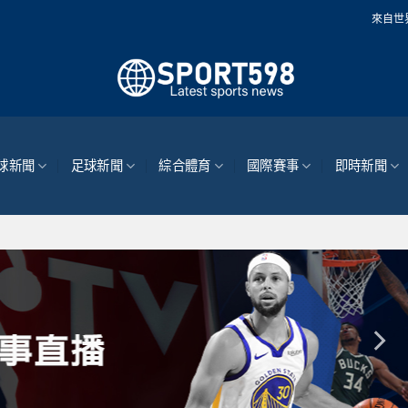
來自世界各地的最新體育
球新聞
足球新聞
綜合體育
國際賽事
即時新聞