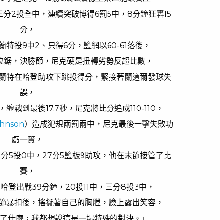
分2投全中，連續突破博得6罰5中，8分鐘狂轟15
分，
蘭特投9中2、只得6分，籃網以60-61落後，
拉鋸，決勝節，尼克硬是扭轉劣勢反超比數，
杜蘭特在哈登助攻下跳投得分，緊接著蘭道爾發球失
誤，
戰到最後17.7秒，尼克將比分追成110-110，
ohnson
）造成犯規兩罰兩中，尼克最後一擊失敗功
虧一簣，
三分5投0中，27分5籃板9助攻，他在末節接管了比
賽，
哈登出戰39分鐘，20投11中，三分8投3中，
第三節暴扣後，搖擺著自己的胸膛，臉上露出笑容，
了什麼，我都想說這是一場特殊的對決。」