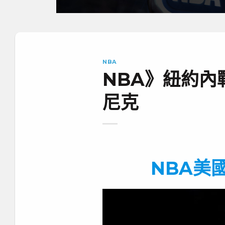
NBA
NBA》紐約內
尼克
NBA美