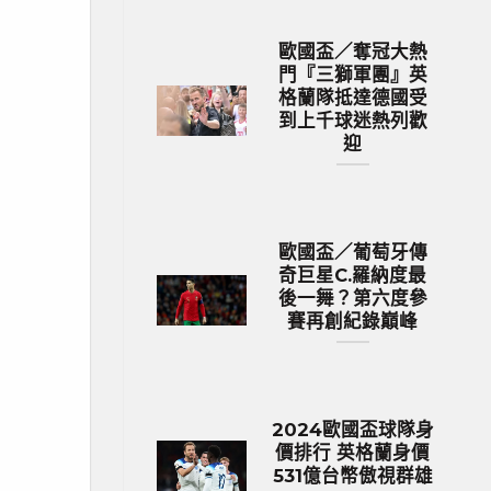
歐國盃／奪冠大熱
門『三獅軍團』英
格蘭隊抵達德國受
到上千球迷熱列歡
迎
歐國盃／葡萄牙傳
奇巨星C.羅納度最
後一舞？第六度參
賽再創紀錄巔峰
2024歐國盃球隊身
價排行 英格蘭身價
531億台幣傲視群雄