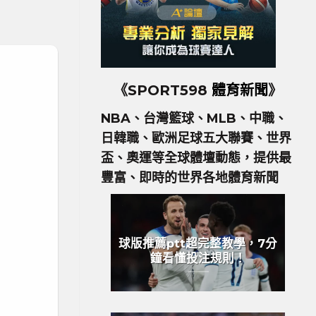
《SPORT598
體育新聞
》
NBA、台灣籃球、MLB、中職、
日韓職、歐洲足球五大聯賽、世界
盃、奧運等全球體壇動態，提供最
豐富、即時的世界各地體育新聞
球版推薦ptt超完整教學，7分
鐘看懂投注規則！