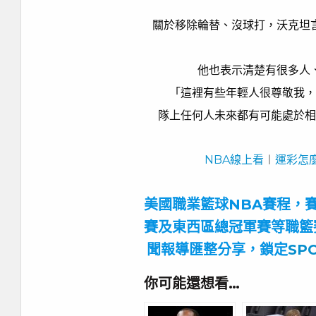
關於移除輪替、沒球打，沃克坦
他也表示清楚有很多人
「這裡有些年輕人很尊敬我，
隊上任何人未來都有可能處於相
NBA線上看
︱
運彩怎
美國職業籃球NBA賽程，賽
賽及東西區總冠軍賽等職籃
聞報導匯整分享，鎖定
SP
你可能還想看…