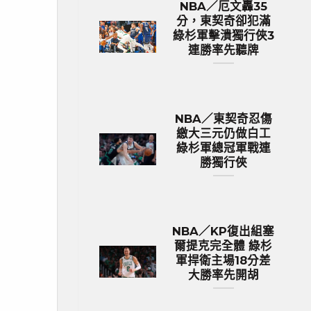
NBA／厄文轟35
分，東契奇卻犯滿
綠杉軍擊潰獨行俠3
連勝率先聽牌
NBA／東契奇忍傷
繳大三元仍做白工
綠杉軍總冠軍戰連
勝獨行俠
NBA／KP復出組塞
爾提克完全體 綠杉
軍捍衛主場18分差
大勝率先開胡