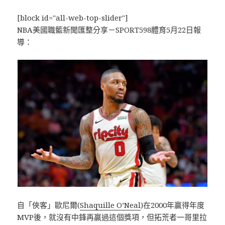
[block id="all-web-top-slider"]
NBA美國職籃新聞匯整分享－SPORT598體育5月22日報
導：
自「俠客」歐尼爾(
Shaquille O’Neal
)在2000年贏得年度
MVP後，就沒有中鋒再贏過這個獎項，但拓荒者一哥里拉