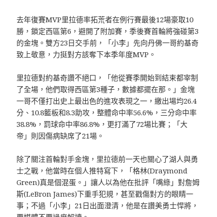
去年復賽MVP里拉德率拓荒者在例行賽最後12場豪取10
勝，鎖定西區第6，避開了附加賽，季後賽首輪將強碰第3
的金塊。雙方23日交手前，「小李」先向丹佛一哥約基奇
致上敬意，力挺對方該奪下本季年度MVP。
里拉德對約基奇讚不絕口，「他從賽季開始到結束都宰制
了全場，他們取得西區第3種子，數據都擺在那。」金塊
一哥不僅打出史上最出色的進攻表現之一，繳出場均26.4
分、10.8籃板和8.3助攻，整體命中率56.6%，三分命中率
38.8%，罰球命中率86.8%，更打滿了72場比賽；「大
帝」則因傷病缺席了21場。
除了關注首輪對手金塊，里拉德前一天也關心了湖人與勇
士之戰，他當時在個人推特寫下，「格林(Draymond
Green)真是個混蛋。」讓人以為他在批評「嘴綠」對詹姆
斯(LeBron James)下重手犯規，甚至戳傷對方的眼睛一
事；不過「小李」21日出面澄清，他是在讚美勇士悍將，
要媒體不要過度解讀。