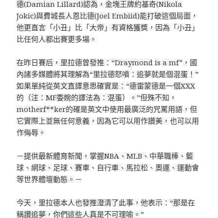
德(Damian Lillard)認為，金塊王牌約基奇(Nikola
Jokic)與費城長人恩比德(Joel Embiid)能打破這個局面，
他更直言「小丑」比「大帝」有資格獲獎，因為「小丑」
比任何人都出賽更多場。
在昨日賽后，里拉德曾發推：“Draymond is a mf”，國
內諸多媒體將其理解為“里拉德怒噴：追夢就是個混蛋！”
如果單純從英文直譯意思確實是：“德雷蒙德是一個XXX
的（注：MF委婉的譯法為：混蛋）。”但殊不知，
motherf**ker的確是英文中使用最廣泛的咒罵用語，但
它實際上並無任何意義，因為它可以用作讚美，也可以用
作侮辱。
－提供最新體育新聞，掌握NBA、MLB、中華職棒、籃
球、網球、足球、賽車、自行車、馬拉松、奧運、運動會
等世界體壇動態。－
今天，里拉德本人也發推澄清了此事，他表示：“那是在
稱讚追夢，你們這些人真是不可理喻。”