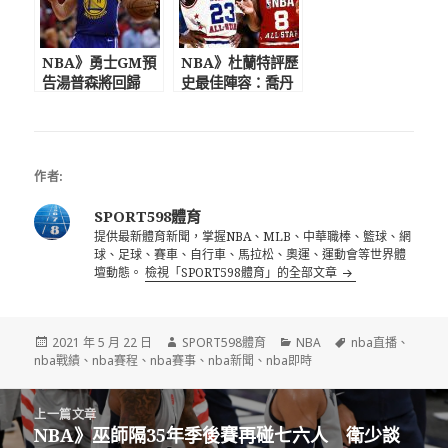
NBA》勇士GM預
NBA》杜蘭特評歷
告湯普森將回歸
史最佳陣容：喬丹
波波維奇飆髒話嗆
科比大夢詹皇+自
爆美男籃酸民
己 挑生涯最佳5名
隊友籃網佔2名
作者:
SPORT598體育
提供最新體育新聞，掌握NBA、MLB、中華職棒、籃球、網
球、足球、賽車、自行車、馬拉松、奧運、運動會等世界體
壇動態。
檢視「SPORT598體育」的全部文章
發
作
分
標
2021 年 5 月 22 日
SPORT598體育
NBA
nba直播
、
佈
者
類
籤
nba戰績
、
nba賽程
、
nba賽事
、
nba新聞
、
nba即時
日
期:
文
上一篇文章
章
NBA》巫師隔35年季後賽再碰七六人 衛少談
上
導