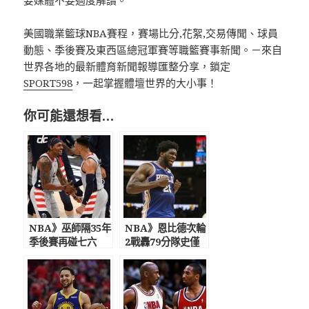
美國職業籃球NBA賽程，賽場比分,花絮,交易傳聞、球員
動態、季後賽及東西區總冠軍賽等職籃賽事新聞。－來自
世界各地的最新體育新聞報導匯整分享，鎖定
SPORT598
，一起掌握體壇世界的大小事！
你可能還想看…
NBA》巫師隔35年
NBA》恩比德次輪
季後賽再碰七六
2戰轟79分隊史僅
人 衛少談季后
次戰神AI 坦承爭
賽：希望我們能震
MVP失利很失望!
驚世界