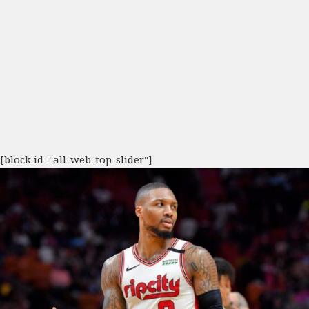
[block id="all-web-top-slider"]