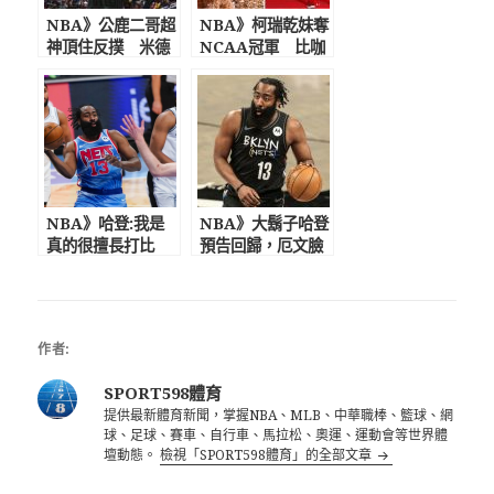
NBA》公鹿二哥超
NBA》柯瑞乾妹奪
神頂住反撲 米德
NCAA冠軍 比咖
爾頓轟38+10+5+5
哩還高！ 擁有超吸
扳倒籃網逼出搶七
睛外型與逆天長腿
NBA》哈登:我是
NBA》大鬍子哈登
真的很擅長打比
預告回歸，厄文臉
賽! 過去一個月不
卻遭重擊 籃網3巨
打球非常沮喪
頭難合體
作者:
SPORT598體育
提供最新體育新聞，掌握NBA、MLB、中華職棒、籃球、網
球、足球、賽車、自行車、馬拉松、奧運、運動會等世界體
壇動態。
檢視「SPORT598體育」的全部文章