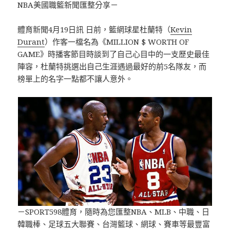
NBA美國職籃新聞匯整分享－
體育新聞4月19日訊 日前，籃網球星杜蘭特（
Kevin
Durant
）作客一檔名為《MILLION $ WORTH OF
GAME》時播客節目時談到了自己心目中的一支歷史最佳
陣容，杜蘭特挑選出自己生涯遇過最好的前5名隊友，而
榜單上的名字一點都不讓人意外。
－SPORT598體育，隨時為您匯整NBA、MLB、中職、日
韓職棒、足球五大聯賽、台灣籃球、網球、賽車等最豐富