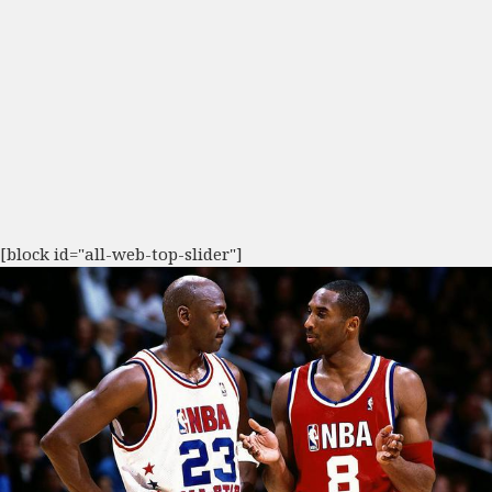
[block id="all-web-top-slider"]