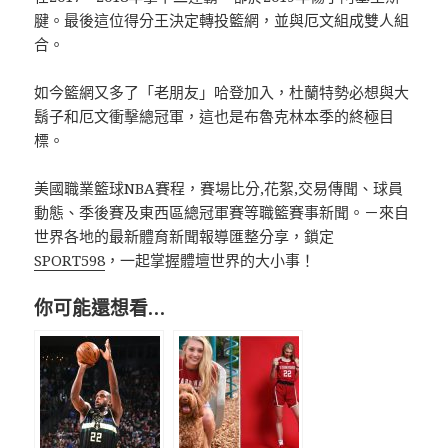
腱。最後這位得分王決定轉投籃網，並與厄文組成雙人組
合。
如今籃網又多了「老朋友」哈登加入，杜蘭特勢必想與大
鬍子和厄文衝擊總冠軍，這也是布魯克林本季的終極目
標。
美國職業籃球NBA賽程，賽場比分,花絮,交易傳聞、球員
動態、季後賽及東西區總冠軍賽等職籃賽事新聞。－來自
世界各地的最新體育新聞報導匯整分享，鎖定
SPORT598
，一起掌握體壇世界的大小事！
你可能還想看…