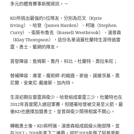
多元的體育賽事新聞資訊。－
KD所挑出最強的5位隊友，分別為厄文（Kyrie
Irving）、哈登（James Harden）、柯瑞（Stephen
Curry）、衛斯布魯克（Russell Westbrook）、湯普森
（Klay Thompson），這份名單涵蓋杜蘭特生涯待過雷
霆、勇士、籃網的隊友。
首發陣容：詹姆斯、喬丹、科比、杜蘭特、奧拉朱旺；
替補陣容：庫里、魔術師-約翰遜、麥迪、諾維茨基、奧
尼爾、安東尼-戴維斯、加內特。
生涯初期在雷霆與衛少、哈登組成雷霆三少，杜蘭特也在
2012年首度闖入總冠軍賽，但隨著哈登被交易至火箭，最
後KD也選擇加盟勇士，並曾與衛少鬧得相當不開心。
轉戰勇士後，KD與柯瑞、湯普森組成超級火砲部隊，並
在2017、2018年拿下二連霸，卻於2019年傷了阿基里斯