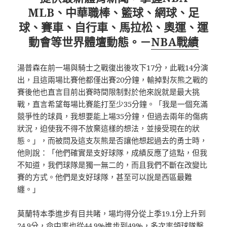
MLB、中華職棒、籃球、網球、足
球、賽車、自行車、馬拉松、奧運、運
動會等世界體壇動態。－
NBA戰績
湯普森在前一場與騎士之戰復出後攻下17分，此戰14分演
出，且這兩場比賽他都僅出賽20分鐘，輸掉對灰熊之戰的
賽後他也直言目前出賽時間限制對於他來說就是最大挑
戰，直言希望每場比賽能打至少35分鐘。「我是一個充滿
競爭性的球員，我想要能上場35分鐘，但過去兩年的傷病
狀況，迫使我不得不放棄這樣的想法，並接受現在的狀
態。」，而被問及這支灰熊是否讓他想起過去的勇士時，
他則說：「他們確實是支好球隊，成績反應了這點，但我
不知道，我們球隊是獨一無二的，而且我們不斷在改變比
賽的方式。他們是支好球隊，甚至可以說是西區最難
纏。」
莫蘭特本季進步有目共睹，場均得分從上季19.1分上升到
24.9分，命中率也從44.9%進步到49%，多次率領球隊擊