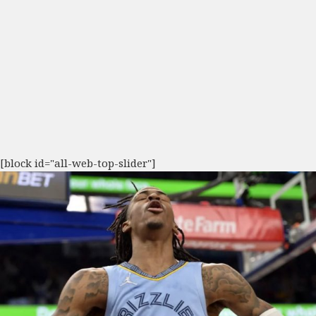
[block id="all-web-top-slider"]