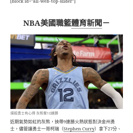
[block id="all-web-top-slider"]
NBA美國職籃
體育新聞
－
撲殺勇士有心得 灰熊奪10連勝
近期氣勢如虹的灰熊，挾帶9連勝火熱狀態對決金州勇
士，儘管讓勇士一哥柯瑞（
Stephen Curry
）拿下27分、