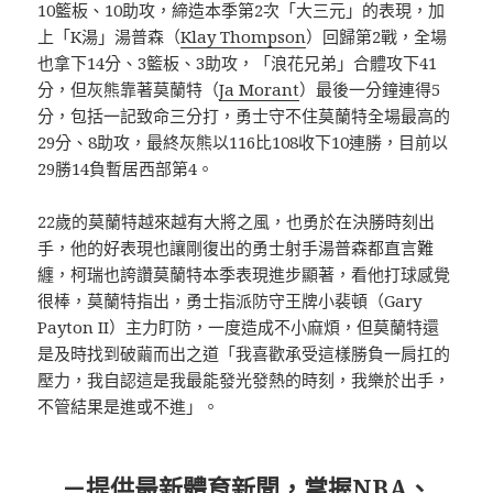
10籃板、10助攻，締造本季第2次「大三元」的表現，加
上「K湯」湯普森（
Klay Thompson
）回歸第2戰，全場
也拿下14分、3籃板、3助攻，「浪花兄弟」合體攻下41
分，但灰熊靠著莫蘭特（
Ja Morant
）最後一分鐘連得5
分，包括一記致命三分打，勇士守不住莫蘭特全場最高的
29分、8助攻，最終灰熊以116比108收下10連勝，目前以
29勝14負暫居西部第4。
22歲的莫蘭特越來越有大將之風，也勇於在決勝時刻出
手，他的好表現也讓剛復出的勇士射手湯普森都直言難
纏，柯瑞也誇讚莫蘭特本季表現進步顯著，看他打球感覺
很棒，莫蘭特指出，勇士指派防守王牌小裴頓（Gary
Payton II）主力盯防，一度造成不小麻煩，但莫蘭特還
是及時找到破繭而出之道「我喜歡承受這樣勝負一肩扛的
壓力，我自認這是我最能發光發熱的時刻，我樂於出手，
不管結果是進或不進」。
－提供最新體育新聞，掌握NBA、