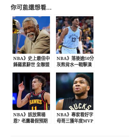
你可能還想看…
NBA》史上最佳中
NBA》落後逾50分
鋒羅素辭世 全聯盟
灰熊背水一戰擊潰
引退6號球衣
已聽牌勇士
NBA》該放棄楊
NBA》專家看好字
恩? 老鷹暑假預期
母哥三獲年度MVP
進行陣容變革
不排除加盟公牛