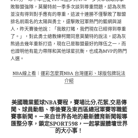
敗聯盟強隊，莫蘭特前一季多次談到尊重問題，認為灰熊
並沒有得到對手應有的尊重，這波十連勝不僅擊敗了聯盟
排名前兩名的太陽與勇士，還擊敗冠軍熱門的籃網與湖
人，昨天賽後他說：「我敢打賭，我們現在已經得到尊重
了。」，對此勇士總教練柯爾同意莫蘭特的說法，認為灰
熊過去幾年重新打造，現在已是聯盟最好的隊伍之一，而
也證明他有能力帶隊和其他球星抗衡，也成為MVP的熱門
人選。
NBA線上看
︱
運彩怎麼買NBA 台灣運彩、球版包牌玩法
介紹
美國職業籃球NBA賽程，賽場比分,花絮,交易傳
聞、球員動態、季後賽及東西區總冠軍賽等職籃
賽事新聞。－來自世界各地的最新體育新聞報導
匯整分享，鎖定
SPORT598
，一起掌握體壇世界
的大小事！