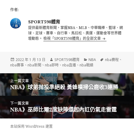
作者:
SPORT598體育
提供最新體育新聞，掌握NBA、MLB、中華職棒、籃球、網
球、足球、賽車、自行車、馬拉松、奧運、運動會等世界體
壇動態。
檢視「SPORT598體育」的全部文章
發
作
分
標
2022 年 1 月 13 日
SPORT598體育
NBA
nba賽程
、
佈
者
類
籤
nba賽事
、
nba新聞
、
nba即時
、
nba直播
、
nba戰績
日
期:
文
上一篇文章
章
NBA》球弟抛投準絕殺 黃蜂橫掃公鹿收3連勝
上
導
一
覽
篇
下一篇文章
文
NBA》巫師比爾2度缺陣還起內訌仍氣走雷霆
下
章:
一
篇
本站採用 WordPress 建置
文